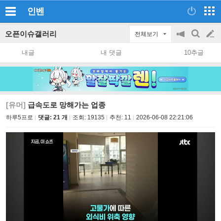
인벤
오픈이슈갤러리
전체보기
공
검
글
지
색
내글
내 댓글
10추글
on/off
쓰
기
[유머]
급속도로 망해가는 업종
하루5프로
댓글: 21 개
조회:
19135
추천:
11
2026-06-08 22:21:06