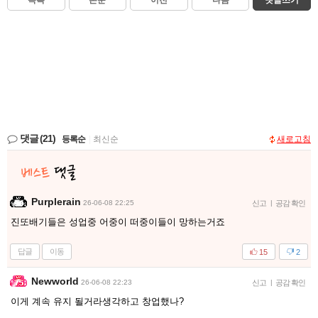
목록
본문
이전
다음
댓글쓰기
댓글
(21)
등록순
|
최신순
새로고침
Purplerain
26-06-08 22:25
신고
|
공감 확인
진또배기들은 성업중 어중이 떠중이들이 망하는거죠
답글
이동
15
2
Newworld
26-06-08 22:23
신고
|
공감 확인
이게 계속 유지 될거라생각하고 창업했나?