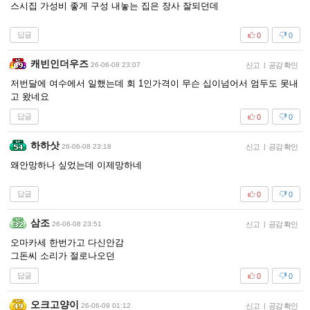
스시집 가성비 좋게 구성 내놓는 집은 장사 잘되던데
답글
0
0
캐빈인더우즈
26-06-08 23:07
신고
|
공감 확인
저번달에 여수에서 일했는데 회 1인가격이 무슨 십이넘어서 엄두도 못내
고 왔네요
답글
0
0
하하삿
26-06-08 23:18
신고
|
공감 확인
왜안망하나 싶었는데 이제망하네
답글
0
0
삼조
26-06-08 23:51
신고
|
공감 확인
오마카세 한번가고 다신안감
그돈씨 소리가 절로나오던
답글
0
0
오크고양이
26-06-09 01:12
신고
|
공감 확인