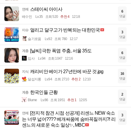
스테이씨 아이사
연예
6
댓글
배수민
Lv.35
조회 520
추천 4
12:18
얼리고 달구고가 반복되는 대한민국
이슈
3
댓글
슬기로움
Lv.92
조회 780
12:17
[날씨] 극한 폭염 주춤, 서울 35도
계층
6
댓글
입사
Lv.94
조회 1047
12:16
캐리비안 베이가 27년만에 바꾼 것.jpg
지식
16
댓글
달섭지롱
Lv.94
조회 2710
추천 2
12:10
한국인들 근황
계층
2
댓글
Blume
Lv.86
조회 1951
추천 1
12:05
[전지적 참견 시점 선공개] 리센느 NEW 숙소
연예
3
는 너무 넓어???? 베개싸움에 숨바꼭질까지?! 리
댓글
센느의 새로운 숙소 일상✨, MBC