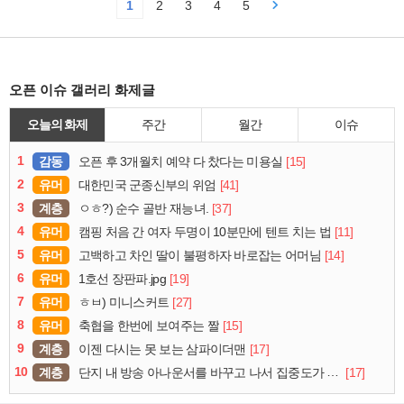
1
2
3
4
5
오픈 이슈 갤러리 화제글
오늘의 화제
주간
월간
이슈
1
감동
[15]
오픈 후 3개월치 예약 다 찼다는 미용실
2
유머
[41]
대한민국 군종신부의 위엄
3
계층
[37]
ㅇㅎ?) 순수 골반 재능녀.
4
유머
[11]
캠핑 처음 간 여자 두명이 10분만에 텐트 치는 법
5
유머
[14]
고백하고 차인 딸이 불평하자 바로잡는 어머님
6
유머
[19]
1호선 장판파.jpg
7
유머
[27]
ㅎㅂ) 미니스커트
8
유머
[15]
축협을 한번에 보여주는 짤
9
계층
[17]
이젠 다시는 못 보는 삼파이더맨
10
계층
[17]
단지 내 방송 아나운서를 바꾸고 나서 집중도가 확 올라갔다는 한 아파트의 안내방송