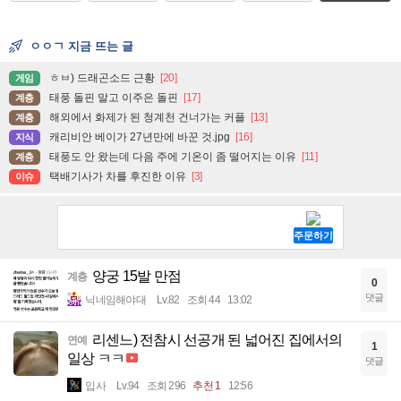
ㅇㅇㄱ 지금 뜨는 글
ㅎㅂ) 드래곤소드 근황
[20]
게임
태풍 돌핀 말고 이주은 돌핀
[17]
계층
해외에서 화제가 된 청계천 건너가는 커플
[13]
계층
캐리비안 베이가 27년만에 바꾼 것.jpg
[16]
지식
태풍도 안 왔는데 다음 주에 기온이 좀 떨어지는 이유
[11]
계층
택배기사가 차를 후진한 이유
[3]
이슈
양궁 15발 만점
계층
0
댓글
닉네임해야대
Lv.82
조회 44
13:02
리센느) 전참시 선공개 된 넓어진 집에서의
연예
1
일상 ㅋㅋ
댓글
입사
Lv.94
조회 296
추천 1
12:56