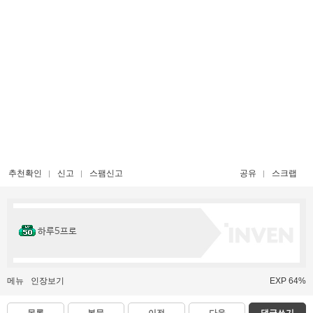
추천확인
신고
스팸신고
공유
스크랩
하루5프로
메뉴
인장보기
EXP 64%