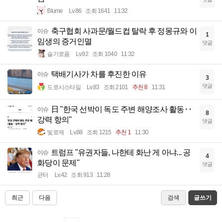
Blume
Lv.86
조회 1641
11:32
축구협회 사과문/월드컵 탈락 후 정몽규와 이
이슈
1
임생의 증거인멸
댓글
슬기로움
Lv.92
조회 1040
11:32
택배기사가 차를 후진한 이유
이슈
3
댓글
도로시스타일
Lv.83
조회 2101
추천 8
11:31
日 "한국 선박이 독도 주변 해양조사 활동‥
이슈
8
강력 항의"
댓글
빛로제
Lv.88
조회 1215
추천 1
11:30
트럼프 "유권자들, 나한테 화난 게 아냐... 공
이슈
4
화당이 문제"
댓글
균터
Lv.42
조회 913
11:28
최근
다음
검색
글쓰기