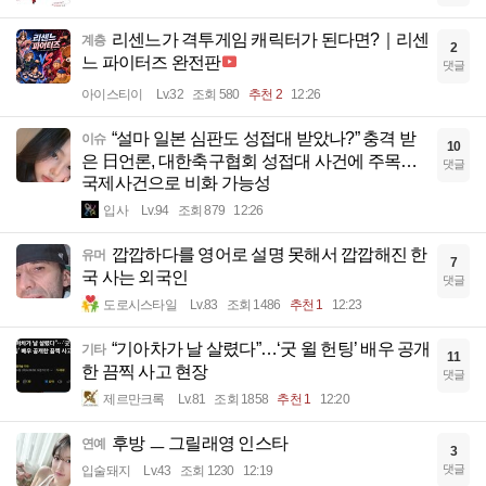
리센느가 격투게임 캐릭터가 된다면?｜리센
계층
2
느 파이터즈 완전판
댓글
아이스티이
Lv.32
조회 580
추천 2
12:26
“설마 일본 심판도 성접대 받았나?” 충격 받
이슈
10
은 日언론, 대한축구협회 성접대 사건에 주목…
댓글
국제사건으로 비화 가능성
입사
Lv.94
조회 879
12:26
깝깝하다를 영어로 설명 못해서 깝깝해진 한
유머
7
국 사는 외국인
댓글
도로시스타일
Lv.83
조회 1486
추천 1
12:23
“기아차가 날 살렸다”…‘굿 윌 헌팅’ 배우 공개
기타
11
한 끔찍 사고 현장
댓글
제르만크록
Lv.81
조회 1858
추천 1
12:20
후방 ㅡ 그릴래영 인스타
연예
3
댓글
입술돼지
Lv.43
조회 1230
12:19