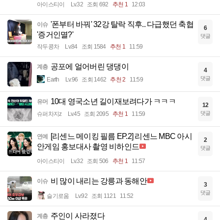
아이스티이
Lv.32
조회 692
추천 1
12:03
'폰부터 바꿔' 32강 탈락 직후.. 다급했던 축협
이슈
6
'증거인멸?'
댓글
작두콩차
Lv.84
조회 1584
추천 1
11:59
공포에 얼어버린 댕댕이
계층
4
댓글
Earth
Lv.96
조회 1462
추천 2
11:59
10대 영국소년 길이재보려다가 ㅋㅋㅋ
유머
12
댓글
슈퍼차지z
Lv.45
조회 2095
추천 1
11:59
[리센느 메이킹 필름 EP.2] 리센느 MBC 아시
연예
2
안게임 홍보대사 촬영 비하인드
댓글
아이스티이
Lv.32
조회 506
추천 1
11:57
비 많이 내리는 강릉과 동해안
이슈
3
댓글
슬기로움
Lv.92
조회 1121
11:52
주인이 사라졌다
계층
4