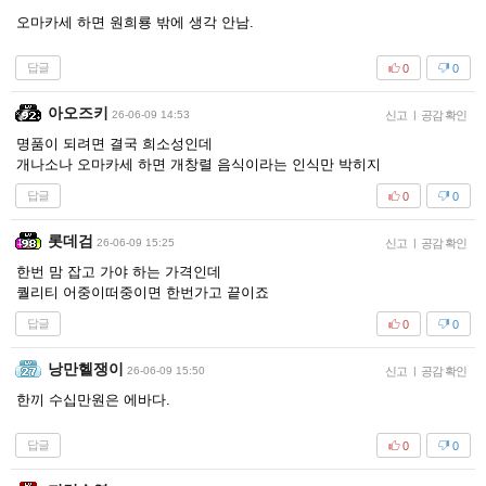
오마카세 하면 원희룡 밖에 생각 안남.
답글
0
0
아오즈키
26-06-09 14:53
신고
|
공감 확인
명품이 되려면 결국 희소성인데
개나소나 오마카세 하면 개창렬 음식이라는 인식만 박히지
답글
0
0
롯데검
26-06-09 15:25
신고
|
공감 확인
한번 맘 잡고 가야 하는 가격인데
퀄리티 어중이떠중이면 한번가고 끝이죠
답글
0
0
낭만헬쟁이
26-06-09 15:50
신고
|
공감 확인
한끼 수십만원은 에바다.
답글
0
0