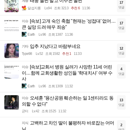
태풍 돌핀 말고 이주은 돌핀
계층
17
댓글
달섭지롱
Lv.94
조회 3213
추천 6
11:36
[속보] 고개 숙인 축협 "현재는 '성접대' 없어…
이슈
17
큰 실망 드려 매우 죄송"
댓글
Earth
Lv.96
조회 1387
11:36
입추 지났다고 바람부네요
기타
12
댓글
Type98
Lv.52
조회 1582
추천 1
11:33
[속보]교회서 병원 실려가 사망한 11세 어린
이슈
4
이…함께 교회생활한 성인들 ‘학대치사’ 여부 수
댓글
사
Earth
Lv.96
조회 1309
11:32
오세훈 “용산공원 훼손하는 일 1센티라도 동
이슈
13
의할 수 없다”
댓글
균터
Lv.42
조회 1525
11:32
고백하고 차인 딸이 불평하자 바로잡는 어머
지식
2
님
댓글