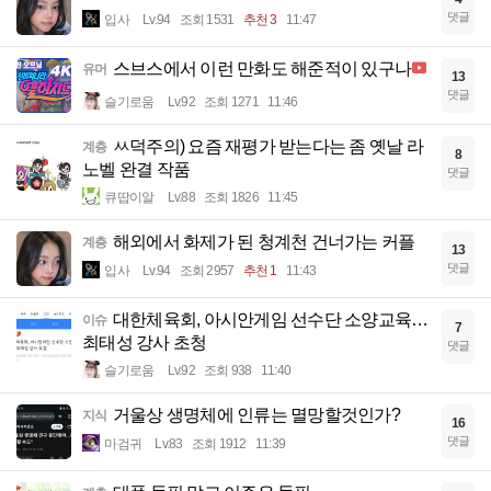
댓글
입사
Lv.94
조회 1531
추천 3
11:47
스브스에서 이런 만화도 해준적이 있구나
유머
13
댓글
슬기로움
Lv.92
조회 1271
11:46
ㅆ덕주의) 요즘 재평가 받는다는 좀 옛날 라
계층
8
노벨 완결 작품
댓글
큐땁이알
Lv.88
조회 1826
11:45
해외에서 화제가 된 청계천 건너가는 커플
계층
13
댓글
입사
Lv.94
조회 2957
추천 1
11:43
대한체육회, 아시안게임 선수단 소양교육…
이슈
7
최태성 강사 초청
댓글
슬기로움
Lv.92
조회 938
11:40
거울상 생명체에 인류는 멸망할것인가?
지식
16
댓글
마검귀
Lv.83
조회 1912
11:39