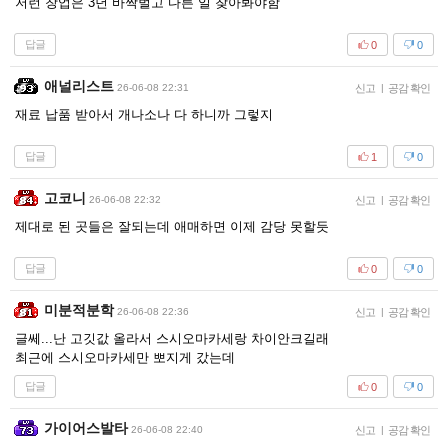
저런 창업은 3년 바짝벌고 다른 일 찾아봐야함
답글
0
0
애널리스트
26-06-08 22:31
신고
|
공감 확인
재료 납품 받아서 개나소나 다 하니까 그렇지
답글
1
0
고코니
26-06-08 22:32
신고
|
공감 확인
제대로 된 곳들은 잘되는데 애매하면 이제 감당 못할듯
답글
0
0
미분적분학
26-06-08 22:36
신고
|
공감 확인
글쎄...난 고깃값 올라서 스시오마카세랑 차이안크길래
최근에 스시오마카세만 뽀지게 갔는데
답글
0
0
가이어스발타
26-06-08 22:40
신고
|
공감 확인