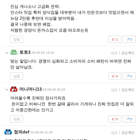
진심 개나소나 고급화 전략..
인스타 맛집 특히 양식집들 대부분이 내가 만든것보다 맛없으면서 메
뉴당 2만원 후반대 이상을 받아먹음..
결국 나중에 보면 폐업..
저렴한 경양식 돈까스집이 요즘 떠오르는듯
답글
1
0
토토3
26-06-09 19:33
신고
|
공감 확인
맞는 말입니다. 경쟁이 심화되고 소비자의 소비 패턴이 바뀌면 진짜
만 살아남죠.
답글
0
0
머니머니13
26-06-09 20:26
신고
|
공감 확인
어려울수록 진짜만 장사가되죠
돈이없고 비싸니깐 한번 갈때 골라서 가게되니 진짜 맛집은 더 잘되
고 어중간한데는 안가고
답글
0
0
정의def
26-06-08 22:30
신고
|
공감 확인