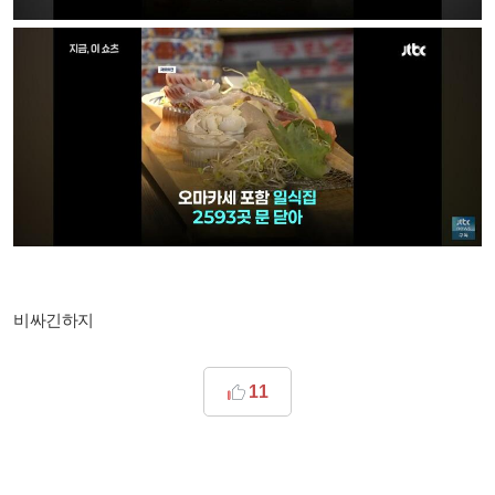
비싸긴하지
11