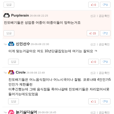
답글
0
0
Purplerain
26-06-08 22:25
신고
|
공감 확인
진또배기들은 성업중 어중이 떠중이들이 망하는거죠
답글
15
2
신인선수
26-06-08 22:30
신고
|
공감 확인
이게 맞는거같아요 저도 10년단골집있는데 여기는 잘되요 ㅋ
답글
0
0
Circle
26-06-08 22:49
신고
|
공감 확인
진또배기들은 어느음식점이나 어느시국이나 잘됨. 코로나때 4인인가5
인인가 제한풀린
이후긴했는데 그때 음식점들 죽어나갈때 진또배기들은 자리없어서못
들어가는데도있었음
답글
1
0
늙기싫다싫어
26-06-09 16:45
신고
|
공감 확인