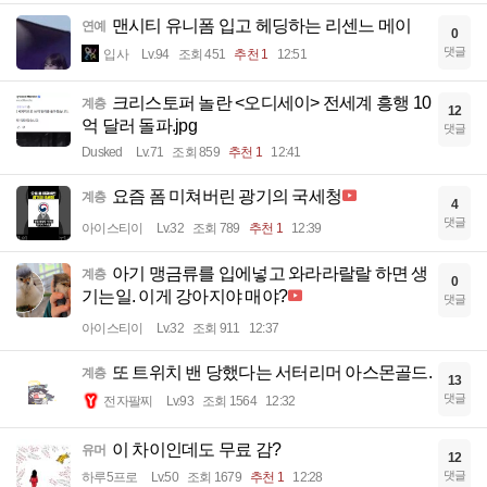
맨시티 유니폼 입고 헤딩하는 리센느 메이
연예
0
댓글
입사
Lv.94
조회 451
추천 1
12:51
크리스토퍼 놀란 <오디세이> 전세계 흥행 10
계층
12
억 달러 돌파.jpg
댓글
Dusked
Lv.71
조회 859
추천 1
12:41
요즘 폼 미쳐버린 광기의 국세청
계층
4
댓글
아이스티이
Lv.32
조회 789
추천 1
12:39
아기 맹금류를 입에넣고 와라라랄랄 하면 생
계층
0
기는일. 이게 강아지야 매야?
댓글
아이스티이
Lv.32
조회 911
12:37
또 트위치 밴 당했다는 서터리머 아스몬골드.
계층
13
댓글
전자팔찌
Lv.93
조회 1564
12:32
이 차이인데도 무료 감?
유머
12
댓글
하루5프로
Lv.50
조회 1679
추천 1
12:28