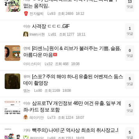
13
없는 움직임.
댓글
전자팔찌
Lv.93
조회 2486
18:12
사격장 ㄷㄷㄷ.GIF
이슈
1
댓글
Inven서현
Lv.81
조회 1277
18:11
[리센느] 원이 & 리브가 불러주는 기쁨, 슬픔,
연예
0
아름다운 마음
댓글
아이스티이
Lv.32
조회 468
18:08
[스포? 주의 해야 하나] 유출된 어벤져스 둠스
유머
5
데이 촬영장
댓글
멤논
Lv.80
조회 1169
18:08
삼프로TV 개인정보 46만 여건 유출. 일부 계
이슈
5
좌-카드 정보 포함
댓글
레이키얀
Lv.73
조회 1224
18:07
빽주의) 나여! 군 역사상 최초의 취사장교..!
기타
5
댓글
큐땁이알
Lv.88
조회 1551
18:03