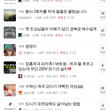
Earth
Lv.96
조회 3350
추천 2
17:21
붉사 2회차를 하게 될줄은 몰랐습니다
게임
13
댓글
바람을베다
Lv.86
조회 1785
추천 3
17:16
옛 조상님들의 지혜가 담긴 경복궁 배수설계
지식
17
댓글
Earth
Lv.96
조회 1896
추천 2
17:16
원영이
연예
5
댓글
케를로스
Lv.86
조회 1011
추천 1
17:12
장흥계곡 피카츄 / 보배 펌 - 계곡 물 흐르고
이슈
6
있는데 무단 220V 전기선 설치
댓글
진겟타원
Lv.70
조회 1537
추천 1
17:04
수락산 계곡 갔다가 개빡친 여성.jpg
계층
21
댓글
달섭지롱
Lv.94
조회 4941
17:03
도시가 포위당해도 살아남는 방법
유머
4
댓글