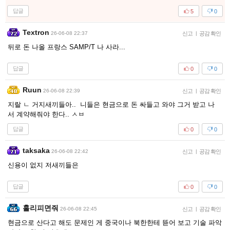
답글
5
0
Textron
26-06-08 22:37
신고
|
공감 확인
뒤로 돈 나올 프랑스 SAMP/T 나 사라...
답글
0
0
Ruun
26-06-08 22:39
신고
|
공감 확인
지랄 ㄴ 거지새끼들아.. 니들은 현금으로 돈 싸들고 와야 그거 받고 나
서 계약해줘야 한다.. ㅅㅂ
답글
0
0
taksaka
26-06-08 22:42
신고
|
공감 확인
신용이 없지 저새끼들은
답글
0
0
홀리피면줘
26-06-08 22:45
신고
|
공감 확인
현금으로 산다고 해도 문제인 게 중국이나 북한한테 뜯어 보고 기술 파악