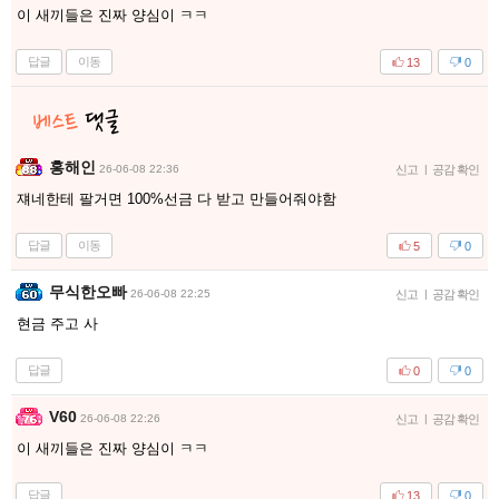
이 새끼들은 진짜 양심이 ㅋㅋ
답글
이동
13
0
홍해인
26-06-08 22:36
신고
|
공감 확인
쟤네한테 팔거면 100%선금 다 받고 만들어줘야함
답글
이동
5
0
무식한오빠
26-06-08 22:25
신고
|
공감 확인
현금 주고 사
답글
0
0
V60
26-06-08 22:26
신고
|
공감 확인
이 새끼들은 진짜 양심이 ㅋㅋ
답글
13
0