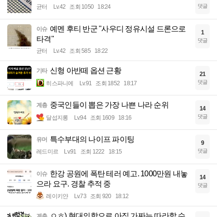
댓글
균터
Lv.42
조회 1050
18:24
예멘 후티 반군 "사우디 정유시설 드론으로
이슈
1
타격"
댓글
균터
Lv.42
조회 585
18:22
신형 아반떼 옵션 근황
기타
21
댓글
히스파니에
Lv.91
조회 1852
18:17
중국인들이 뽑은 가장 나쁜 나라 순위
계층
14
댓글
달섭지롱
Lv.94
조회 1609
18:16
특수부대의 나이프 파이팅
유머
9
댓글
레드미르
Lv.91
조회 1222
18:15
한강 공원에 폭탄 테러 예고. 1000만원 내놓
이슈
14
으라 요구. 경찰 추적 중
댓글
레이키얀
Lv.73
조회 920
18:12
ㅇㅎ) 현대의학으로 아직 가짜는 따라할 수
계층