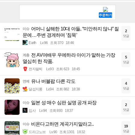
어머니 살해한 10대 아들, “미안하지 않냐” 질
이슈
2
문에…주변 경계하며 ‘침묵’
댓글
Earth
Lv.96
조회 370
18:46
전 AV여배우 우에하라 아이가 말하는 가장
계층
5
열심히 한 작품.
댓글
전자팔찌
Lv.93
조회 623
18:45
유나 버블팝 다른 각도
연예
4
댓글
달섭지롱
Lv.94
조회 882
18:38
일본 성 매수 심판 실명 공개 파장
이슈
2
댓글
입사
Lv.94
조회 893
18:37
비온다고하면 계곡가지말라고..
이슈
19
댓글
드라고노브
Lv.90
조회 1301
18:32