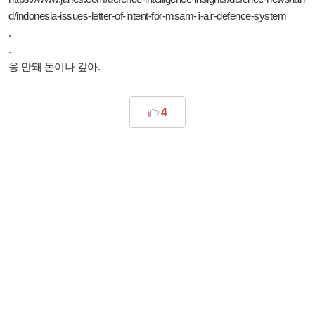
d/indonesia-issues-letter-of-intent-for-msam-ii-air-defence-system
.
.
응 안돼 돈이나 갚아.
4