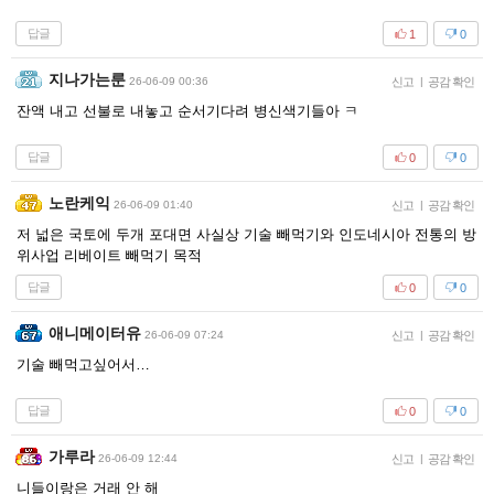
답글
1
0
지나가는룬
26-06-09 00:36
신고
|
공감 확인
잔액 내고 선불로 내놓고 순서기다려 병신색기들아 ㅋ
답글
0
0
노란케익
26-06-09 01:40
신고
|
공감 확인
저 넓은 국토에 두개 포대면 사실상 기술 빼먹기와 인도네시아 전통의 방
위사업 리베이트 빼먹기 목적
답글
0
0
애니메이터유
26-06-09 07:24
신고
|
공감 확인
기술 빼먹고싶어서…
답글
0
0
가루라
26-06-09 12:44
신고
|
공감 확인
니들이랑은 거래 안 해