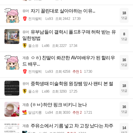
자기 꼴린대로 살아야하는 이유...
유머
18
댓글
전자팔찌
Lv.93
조회 2442
17:39
유부남들이 갤럭시 폴드8 구매 허락 받는 유
유머
8
일한방법
댓글
풀소유
Lv.86
조회 2227
17:34
ㅇㅎ) 친딸이 롸끈한 AV여배우가 된 할리우
계층
16
드 배우...
댓글
전자팔찌
Lv.93
조회 4258
추천 1
17:30
중학생때 미술학원 원장쌤 망사 팬티 본 썰
유머
18
댓글
풀소유
Lv.86
조회 3293
17:25
(ㅎㅂ) 하얀 핑크 비키니 눈나
계층
16
댓글
달섭지롱
Lv.94
조회 3030
추천 2
17:21
주유소에서 기름 넣고 차 고장 났다는 차주
계층
14
댓글