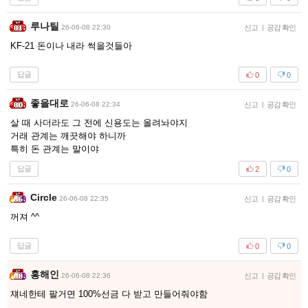
루나틸
26-06-08 22:30
신고
|
공감 확인
KF-21 돈이나 내라 썩을것들아
답글
0
0
좋을대로
26-06-08 22:34
신고
|
공감 확인
살 때 사더라도 그 전에 신용도는 올려놔야지
거래 관계는 깨끗해야 하니까
특히 돈 관계는 말이야
답글
2
0
Circle
26-06-08 22:35
신고
|
공감 확인
꺼져 ^^
답글
0
0
홍해인
26-06-08 22:36
신고
|
공감 확인
쟤네한테 팔거면 100%선금 다 받고 만들어줘야함