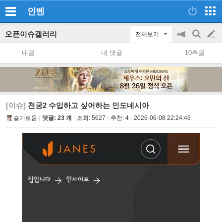
인벤
오픈이슈갤러리
전체보기
공
검
글
지
색
내글
내 댓글
10추글
on/off
쓰
기
[이슈]
천궁2 수입하고 싶어하는 인도네시아
슬기로움
댓글: 23 개
조회:
5627
추천:
4
2026-06-08 22:24:46