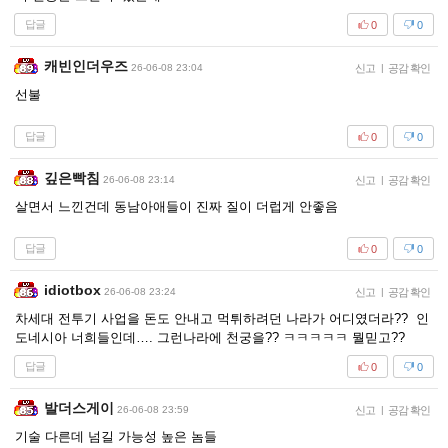
답글
0
0
캐빈인더우즈
26-06-08 23:04
신고
|
공감 확인
선불
답글
0
0
깊은빡침
26-06-08 23:14
신고
|
공감 확인
살면서 느낀건데 동남아애들이 진짜 질이 더럽게 안좋음
답글
0
0
idiotbox
26-06-08 23:24
신고
|
공감 확인
차세대 전투기 사업을 돈도 안내고 먹튀하려던 나라가 어디였더라?? 인
도네시아 너희들인데…. 그런나라에 천궁을?? ㅋㅋㅋㅋㅋ 뭘믿고??
답글
0
0
발더스게이
26-06-08 23:59
신고
|
공감 확인
기술 다른데 넘길 가능성 높은 놈들