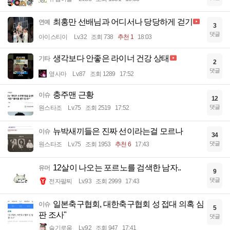
최홍만 선배님과 어디서나 당당하게 걷기
연예
3
댓글
아이스티이
Lv.32
조회 738
추천 1
18:03
생각보다 안좋은 라이너 건강 상태
기타
2
댓글
옆사마
Lv.87
조회 1289
17:52
충주맨 근황
이슈
12
댓글
원스타조
Lv.75
조회 2519
17:52
뉴박새끼들은 진짜 선이라는걸 모르나
이슈
34
댓글
원스타조
Lv.75
조회 1953
추천 6
17:43
12살이 나오는 포르노를 검색한 남자..
유머
9
댓글
전자팔찌
Lv.93
조회 2999
17:43
일본축구협회, 대한축구협회 성 접대 의혹 심
이슈
5
판 조사"
댓글
슬기로움
Lv.92
조회 947
17:41