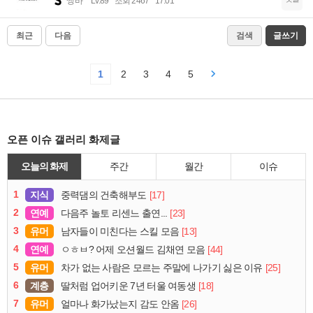
썽바
Lv.89
조회 2467
17:01
최근
다음
검색
글쓰기
1
2
3
4
5
오픈 이슈 갤러리 화제글
오늘의 화제
주간
월간
이슈
1
지식
[17]
중력댐의 건축해부도
2
연예
[23]
다음주 놀토 리센느 출연...
3
유머
[13]
남자들이 미친다는 스킬 모음
4
연예
[44]
ㅇㅎㅂ? 어제 오션월드 김채연 모음
5
유머
[25]
차가 없는 사람은 모르는 주말에 나가기 싫은 이유
6
계층
[18]
딸처럼 업어키운 7년 터울 여동생
7
유머
[26]
얼마나 화가났는지 감도 안옴