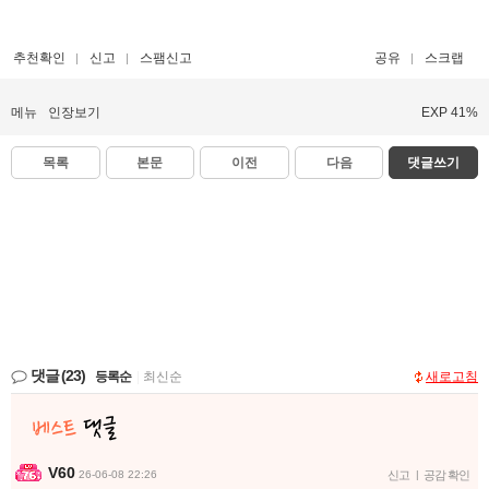
추천확인
신고
스팸신고
공유
스크랩
메뉴
인장보기
EXP 41%
목록
본문
이전
다음
댓글쓰기
댓글
(23)
등록순
|
최신순
새로고침
V60
26-06-08 22:26
신고
|
공감 확인