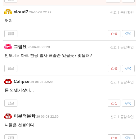
cloud7
26-06-08 22:27
신고
|
공감 확인
꺼져
답글
0
0
그럼요
26-06-08 22:29
신고
|
공감 확인
인도네시아로 천궁 발사 해줄순 있을듯? 맞을래?
답글
0
0
Calipse
26-06-08 22:29
신고
|
공감 확인
돈 안낼거잖아...
답글
1
0
미분적분학
26-06-08 22:30
신고
|
공감 확인
니들은 선불이다
답글
0
0