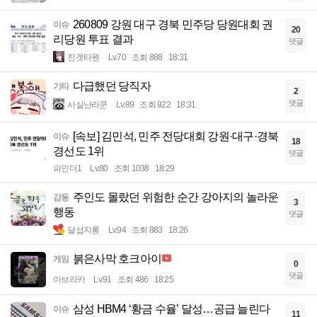
260809 강원 대구 경북 민주당 당원대회 권
이슈
20
리당원 투표 결과
댓글
진겟타원
Lv.70
조회 888
18:31
다급했던 당직자
기타
2
댓글
사실난라쿤
Lv.89
조회 922
18:31
[속보] 김민석, 민주 전당대회 강원·대구·경북
이슈
18
경선도 1위
댓글
파인더1
Lv.80
조회 1038
18:29
주인도 몰랐던 위험한 순간 강아지의 놀라운
감동
3
행동
댓글
달섭지롱
Lv.94
조회 883
18:26
붉은사막 호크아이
게임
0
댓글
아브라카
Lv.91
조회 486
18:25
삼성 HBM4 ‘황금 수율’ 달성…공급 늘린다
이슈
11