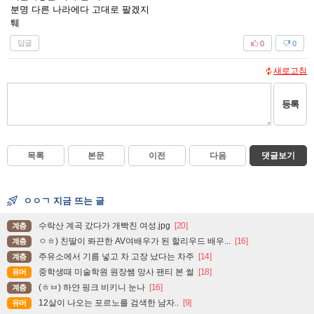
분명 다른 나라에다 고대로 팔겠지
퉤
답글
0
0
새로고침
등록
목록
본문
이전
다음
댓글보기
ㅇㅇㄱ 지금 뜨는 글
수락산 계곡 갔다가 개빡친 여성.jpg
[20]
계층
ㅇㅎ) 친딸이 롸끈한 AV여배우가 된 할리우드 배우...
[16]
계층
주유소에서 기름 넣고 차 고장 났다는 차주
[14]
계층
중학생때 미술학원 원장쌤 망사 팬티 본 썰
[18]
유머
(ㅎㅂ) 하얀 핑크 비키니 눈나
[16]
계층
12살이 나오는 포르노를 검색한 남자..
[9]
유머