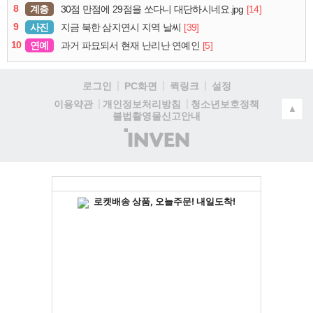
8
계층
[14]
30점 만점에 29점을 쏘다니 대단하시네요.jpg
9
사진
[39]
지금 북한 삼지연시 지역 날씨
10
연예
[5]
과거 파묘되서 현재 난리난 연예인
로그인
PC화면
퀵링크
설정
청소년보호정책
이용약관
개인정보처리방침
▲
불법촬영물신고안내
(주)
인
벤