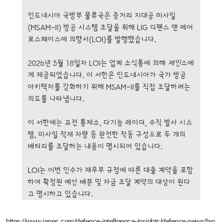
https://www.janes.com/defence-intelligence-insights/defence-news/lan