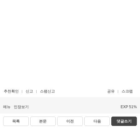
추천확인
신고
스팸신고
공유
스크랩
메뉴
인장보기
EXP 51%
목록
본문
이전
다음
댓글쓰기