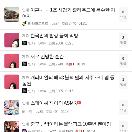
이혼녀 → 1조 사업가 할리우드에 복수한 이
연예
0
여자
댓글
라라크로포드
Lv.87
조회 2440
01:31
한국인의 밥상 물회 먹방
계층
2
댓글
입사
Lv.94
조회 2008
01:23
서로 민망한 순간
계층
0
댓글
입사
Lv.94
조회 2249
추천 1
01:19
캐리비안의 해적: 블랙 펄의 저주 조니 뎁 등
계층
1
장씬
댓글
입사
Lv.94
조회 2205
01:15
스테이씨 재이의 ASMR
연예
0
댓글
배수민
Lv.35
조회 494
01:14
중구 난방이라는 블랙핑크 10주년 팬미팅
연예
8
댓글
어쩌다한번
Lv.77
조회 1862
추천 1
01:14