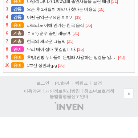
2
유머
[31]
나영석 피디가 1박2일때 출연자들을 굴린 배경
3
감동
[15]
오픈 후 3개월치 예약 다 찼다는 미용실
4
감동
[19]
어떤 공익근무요원 이야기
5
유머
[36]
파브리도 이해 안가는 한국 음식
6
계층
[31]
ㅇㅎ?) 순수 골반 재능녀.
7
계층
[23]
한국의 새로운 그늘막
8
연예
[15]
우리 메이 절대 핫걸입니다.
9
유머
[48]
후방)인방 누나들이 돈벌때 사용하는 밑캠을 알아보자
10
유머
[16]
1호선 장판파.jpg
로그인
PC화면
퀵링크
설정
청소년보호정책
이용약관
개인정보처리방침
▲
불법촬영물신고안내
(주)
인
벤