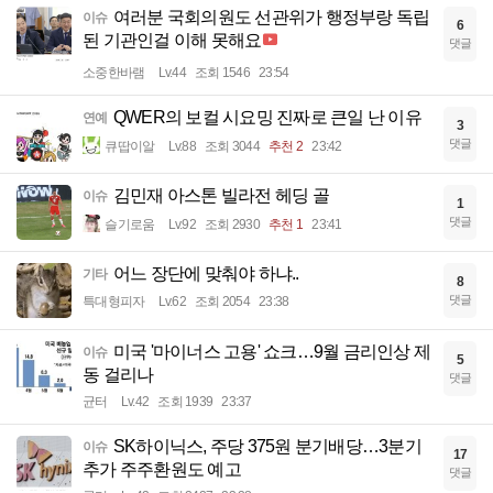
여러분 국회의원도 선관위가 행정부랑 독립
이슈
6
된 기관인걸 이해 못해요
댓글
소중한바램
Lv.44
조회 1546
23:54
QWER의 보컬 시요밍 진짜로 큰일 난 이유
연예
3
댓글
큐땁이알
Lv.88
조회 3044
추천 2
23:42
김민재 아스톤 빌라전 헤딩 골
이슈
1
댓글
슬기로움
Lv.92
조회 2930
추천 1
23:41
어느 장단에 맞춰야 하냐..
기타
8
댓글
특대형피자
Lv.62
조회 2054
23:38
미국 '마이너스 고용' 쇼크…9월 금리인상 제
이슈
5
동 걸리나
댓글
균터
Lv.42
조회 1939
23:37
SK하이닉스, 주당 375원 분기배당…3분기
이슈
17
추가 주주환원도 예고
댓글