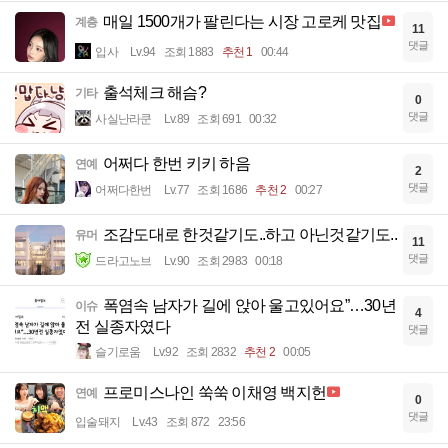
매일 1500개가 팔린다는 시장 고로케 맛집
계층
11
댓글
입사
Lv.94
조회 1883
추천 1
00:44
출석체크 해슴?
기타
0
댓글
사실난라쿤
Lv.89
조회 691
00:32
어쩌다 한번 키키 하음
연예
2
댓글
어쩌다한번
Lv.77
조회 1686
추천 2
00:27
조감도대로 한것같기도..하고 아닌것같기도..
유머
11
댓글
드라고노브
Lv.90
조회 2983
00:18
폭염속 남자가 길에 앉아 울고있어요”…30년
이슈
4
전 실종자였다
댓글
슬기로움
Lv.92
조회 2832
추천 2
00:05
프로미스나인 쑥쑥 이채영 백지헌
연예
0
댓글
입술돼지
Lv.43
조회 872
23:56