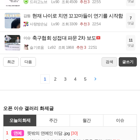
댓글
드라고노브
Lv.90
조회 4509
추천 3
22:55
현재 나이로 치면 꼬꼬마들이 연기를 시작함
감동
7
댓글
사랑방손님
Lv.90
조회 3309
추천 3
22:54
축구협회 성접대 파문 2차 보도
이슈
11
댓글
슬기로움
Lv.92
조회 1868
추천 3
22:51
최근
다음
검색
글쓰기
1
2
3
4
5
오픈 이슈 갤러리 화제글
오늘의 화제
주간
월간
이슈
1
연예
[30]
뜻밖의 연예인 미담..jpg