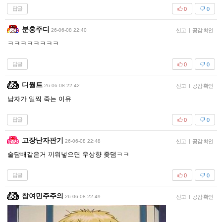
답글
0
0
분홍주디
26-06-08 22:40
신고
|
공감 확인
ㅋㅋㅋㅋㅋㅋㅋㅋ
답글
0
0
디월트
26-06-08 22:42
신고
|
공감 확인
남자가 일찍 죽는 이유
답글
0
0
고장난자판기
26-06-08 22:48
신고
|
공감 확인
술담배같은거 끼워넣으면 우상향 좆댐ㅋㅋ
답글
0
0
참여민주주의
26-06-08 22:49
신고
|
공감 확인