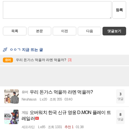
등록
목록
본문
이전
다음
댓글보기
ㅇㅇㄱ 지금 뜨는 글
우리 돈가스 먹을까 라멘 먹을까?
[3]
유머
우리 돈가스 먹을까 라멘 먹을까?
유머
3
댓글
Neuhauus
Lv.20
조회 355
03:40
오버워치 한국 신규 영웅 D.MON 플레이 트
게임
8
레일러
댓글
세프라딘
Lv.85
조회 1331
추천 1
01:38