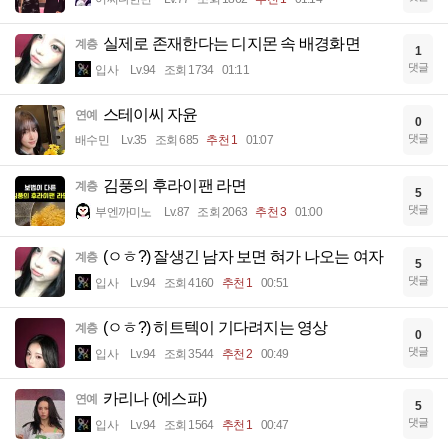
실제로 존재한다는 디지몬 속 배경화면
계층
1
댓글
입사
Lv.94
조회 1734
01:11
스테이씨 자윤
연예
0
댓글
배수민
Lv.35
조회 685
추천 1
01:07
김풍의 후라이팬 라면
계층
5
댓글
부엔까미노
Lv.87
조회 2063
추천 3
01:00
(ㅇㅎ?) 잘생긴 남자 보면 혀가 나오는 여자
계층
5
댓글
입사
Lv.94
조회 4160
추천 1
00:51
(ㅇㅎ?) 히트텍이 기다려지는 영상
계층
0
댓글
입사
Lv.94
조회 3544
추천 2
00:49
카리나 (에스파)
연예
5
댓글
입사
Lv.94
조회 1564
추천 1
00:47