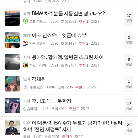
균터
Lv.42
조회 2427
23:28
BMW 차주분들 시동걸면 광고떠요?
유머
17
댓글
드라고노브
Lv.90
조회 3521
추천 1
23:28
이자 진죠우니 잇폰메 쇼부!
게임
2
댓글
사랑방손님
Lv.90
조회 1497
추천 2
23:28
용아맥, 짭아맥, 일반관 스크린 차이
지식
8
댓글
히스파니에
Lv.91
조회 2787
추천 1
23:27
김채원
연예
1
댓글
케를로스
Lv.86
조회 1206
추천 1
23:25
후방조심 ㅡ 우한경
기타
13
댓글
입술돼지
Lv.43
조회 4562
추천 2
23:23
이 대통령, ISA·주가 누르기 방지 개편안 질타
이슈
21
하며 “전면 재검토” 지시
댓글
균터
Lv.42
조회 2501
추천 9
23:22