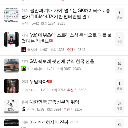
'불안과 기대 사이' 널뛰는 SK하이닉스…증
이슈
7
권가 "HBM4·LTA 기반 펀터멘털 견고"
댓글
균터
Lv.42
조회 1274
23:18
(ytb) 데뷔초에 스트레스성 폭식으로 다들 불
기타
2
었다는 리센느
댓글
옆사마
Lv.87
조회 1363
추천 4
23:11
GM, 쉐보레 뒷전에 뷰익 한국 진출
기타
16
댓글
히스파니에
Lv.91
조회 2987
23:03
무엄하다!
연예
1
댓글
아이스티이
Lv.32
조회 1093
추천 2
23:02
대한민국 군종신부의 위엄
유머
23
댓글
썽바
Lv.89
조회 3924
추천 7
22:57
아~ ㅈㄹ하지마 진짜 ㅋㅋ
이슈
23