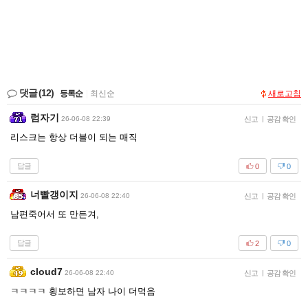
댓글
(12)
등록순
|
최신순
새로고침
럼자기
26-06-08 22:39
신고
|
공감 확인
리스크는 항상 더블이 되는 매직
답글
0
0
너빨갱이지
26-06-08 22:40
신고
|
공감 확인
남편죽어서 또 만든겨,
답글
2
0
cloud7
26-06-08 22:40
신고
|
공감 확인
ㅋㅋㅋㅋ 횡보하면 남자 나이 더먹음