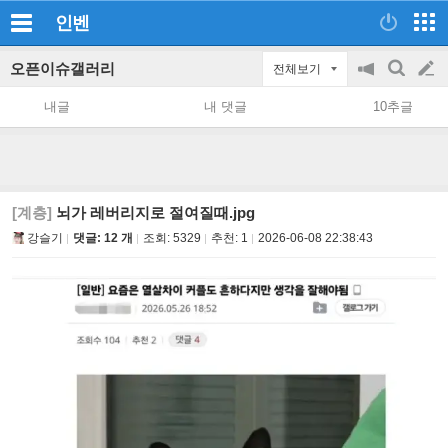
인벤
오픈이슈갤러리
전체보기
공
검
글
지
색
내글
내 댓글
10추글
on/off
쓰
기
[계층]
뇌가 레버리지로 절여질때.jpg
강슬기
댓글: 12 개
조회:
5329
추천:
1
2026-06-08 22:38:43