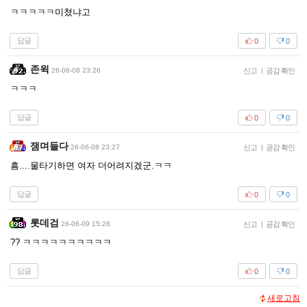
ㅋㅋㅋㅋㅋ미쳤냐고
답글
0
0
존윅
26-06-08 23:26
신고
|
공감 확인
ㅋㅋㅋ
답글
0
0
잼며들다
26-06-08 23:27
신고
|
공감 확인
흠....물타기하면 여자 더어려지겠군.ㅋㅋ
답글
0
0
롯데검
26-06-09 15:28
신고
|
공감 확인
?? ㅋㅋㅋㅋㅋㅋㅋㅋㅋㅋ
답글
0
0
새로고침