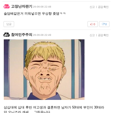
고장난자판기
26-06-08 22:48
신고
|
공감 확인
술담배같은거 끼워넣으면 우상향 좆댐ㅋㅋ
답글
0
0
참여민주주의
26-06-08 22:49
신고
|
공감 확인
삼십대에 십대 후반 여고생과 결혼하면 남자가 50대에 부인이 30대라
던 오니즈카 센세.... 그립읍니다......