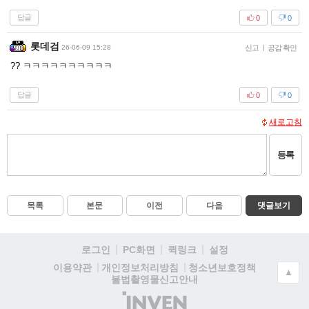
답글
0
0
롯데검
26-06-09 15:28
신고
|
공감 확인
?? ㅋㅋㅋㅋㅋㅋㅋㅋㅋㅋ
답글
0
0
새로고침
등록
목록
본문
이전
다음
댓글보기
로그인
PC화면
퀵링크
설정
청소년보호정책
이용약관
개인정보처리방침
▲
불법촬영물신고안내
(주)