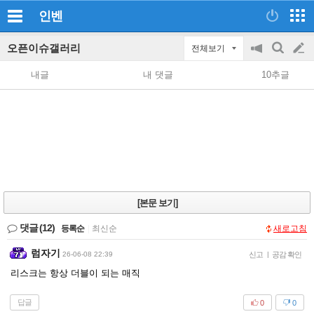
인벤
오픈이슈갤러리
전체보기
공
검
글
지
색
내글
내 댓글
10추글
on/off
쓰
기
[본문 보기]
댓글
(12)
등록순
|
최신순
새로고침
럼자기
26-06-08 22:39
신고
|
공감 확인
리스크는 항상 더블이 되는 매직
답글
0
0