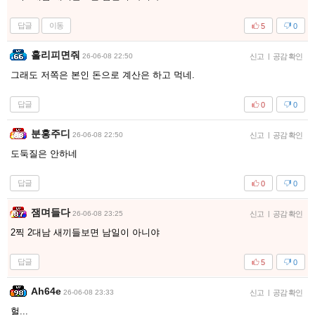
답글
이동
5
0
홀리피면줘
26-06-08 22:50
신고
|
공감 확인
그래도 저쪽은 본인 돈으로 계산은 하고 먹네.
답글
0
0
분홍주디
26-06-08 22:50
신고
|
공감 확인
도둑질은 안하네
답글
0
0
잼며들다
26-06-08 23:25
신고
|
공감 확인
2찍 2대남 새끼들보면 남일이 아니야
답글
5
0
Ah64e
26-06-08 23:33
신고
|
공감 확인
헐...