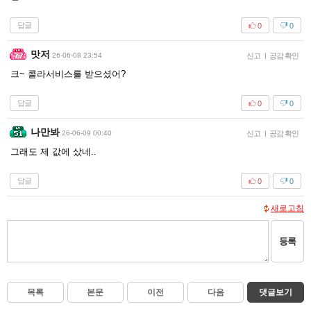
답글
0
0
맛저
26-06-08 23:54
신고
|
공감 확인
크~ 콜라서비스를 받으셨어?
답글
0
0
나만봐
26-06-09 00:40
신고
|
공감 확인
그래도 제 값에 샀네..
답글
0
0
새로고침
등록
목록
본문
이전
다음
댓글보기