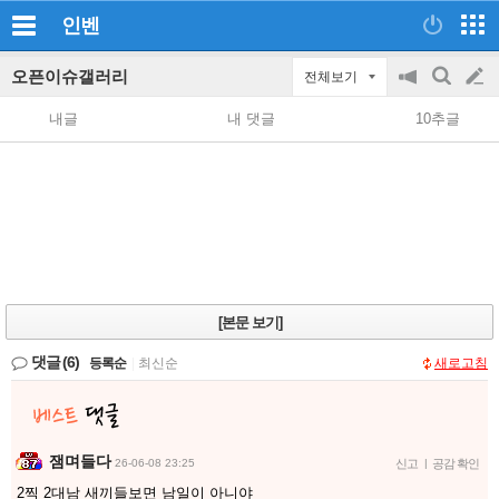
인벤
오픈이슈갤러리
전체보기
공
검
글
지
색
내글
내 댓글
10추글
on/off
쓰
기
[본문 보기]
댓글
(6)
등록순
|
최신순
새로고침
잼며들다
26-06-08 23:25
신고
|
공감 확인
2찍 2대남 새끼들보면 남일이 아니야