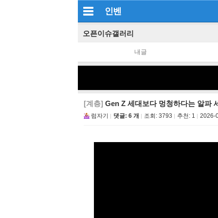
인벤
오픈이슈갤러리
내글
[계층]
Gen Z 세대보다 멍청하다는 알파 
럼자기
댓글: 6 개
조회:
3793
추천:
1
2026-0