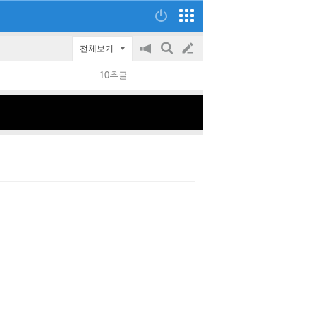
전체보기
공
검
글
지
색
10추글
on/off
쓰
기