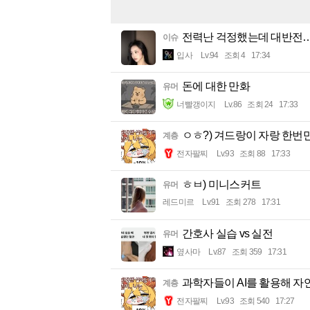
전력난 걱정했는데 대반전…
이슈
입사
Lv.94
조회 4
17:34
돈에 대한 만화
유머
너빨갱이지
Lv.86
조회 24
17:33
ㅇㅎ?) 겨드랑이 자랑 한번만
계층
전자팔찌
Lv.93
조회 88
17:33
ㅎㅂ) 미니스커트
유머
레드미르
Lv.91
조회 278
17:31
간호사 실습 vs 실전
유머
옆사마
Lv.87
조회 359
17:31
과학자들이 AI를 활용해 자
계층
전자팔찌
Lv.93
조회 540
17:27