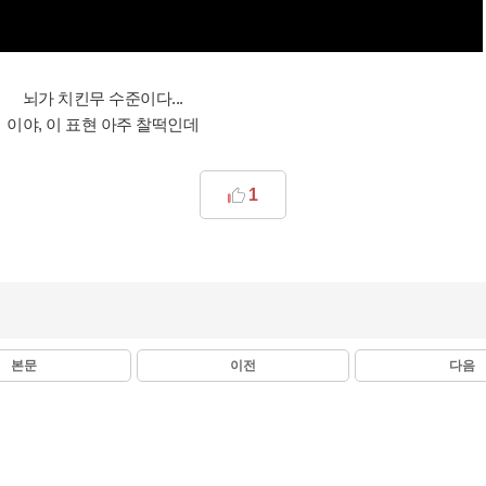
뇌가 치킨무 수준이다...
이야, 이 표현 아주 찰떡인데
1
본문
이전
다음