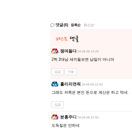
댓글
(6)
등록순
|
최신순
잼며들다
26-06-08 23:25
2찍 2대남 새끼들보면 남일이 아니야
답글
이동
홀리피면줘
26-06-08 22:50
그래도 저쪽은 본인 돈으로 계산은 하고 먹네.
답글
분홍주디
26-06-08 22:50
도둑질은 안하네