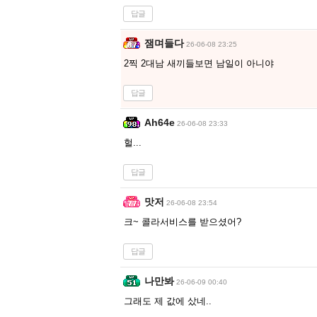
답글
잼며들다
26-06-08 23:25
2찍 2대남 새끼들보면 남일이 아니야
답글
Ah64e
26-06-08 23:33
헐...
답글
맛저
26-06-08 23:54
크~ 콜라서비스를 받으셨어?
답글
나만봐
26-06-09 00:40
그래도 제 값에 샀네..