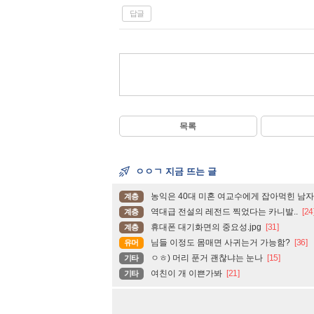
답글
목록
ㅇㅇㄱ 지금 뜨는 글
농익은 40대 미혼 여교수에게 잡아먹힌 남자.
계층
역대급 전설의 레전드 찍었다는 카니발..
[24
계층
휴대폰 대기화면의 중요성.jpg
[31]
계층
님들 이정도 몸매면 사귀는거 가능함?
[36]
유머
ㅇㅎ) 머리 푼거 괜찮냐는 눈나
[15]
기타
여친이 개 이쁜가봐
[21]
기타