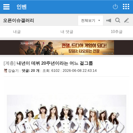
인벤
오픈이슈갤러리
전체보기
공
검
글
지
색
내글
내 댓글
10추글
on/off
쓰
기
[계층]
내년이 데뷔 20주년이라는 어느 걸그룹
강슬기
댓글: 20 개
조회:
6102
2026-06-08 22:43:14