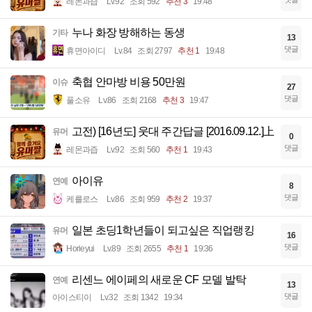
레몬과즙
Lv.92
조회 592
추천 3
19:48
누나 화장 방해하는 동생
기타
13
댓글
휴면아이디
Lv.84
조회 2797
추천 1
19:48
축협 안마방 비용 50만원
이슈
27
댓글
풀소유
Lv.86
조회 2168
추천 3
19:47
고전) [16년도] 웃대 주간답글 [2016.09.12.]上
유머
0
댓글
레몬과즙
Lv.92
조회 560
추천 1
19:43
아이유
연예
8
댓글
케를로스
Lv.86
조회 959
추천 2
19:37
일본 초딩1학년들이 되고싶은 직업랭킹
유머
16
댓글
Horieyui
Lv.89
조회 2655
추천 1
19:36
리센느 에이페의 새로운 CF 모델 발탁
연예
13
댓글
아이스티이
Lv.32
조회 1342
19:34