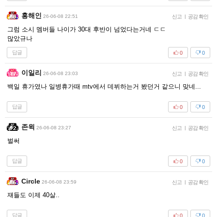
홍해인
26-06-08 22:51
신고
|
공감 확인
그럼 소시 멤버들 나이가 30대 후반이 넘었다는거네 ㄷㄷ
많았규나
답글
0
0
이일리
26-06-08 23:03
신고
|
공감 확인
백일 휴가였나 일병휴가때 mtv에서 데뷔하는거 봤던거 같으니 맞네...
답글
0
0
존윅
26-06-08 23:27
신고
|
공감 확인
벌써
답글
0
0
Circle
26-06-08 23:59
신고
|
공감 확인
쟤들도 이제 40살..
답글
0
0