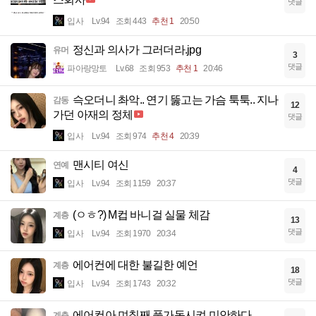
댓글
입사
Lv.94
조회 443
추천 1
20:50
정신과 의사가 그러더라.jpg
유머
3
댓글
파아랑망토
Lv.68
조회 953
추천 1
20:46
슥오더니 촤악.. 연기 뚫고는 가슴 툭툭.. 지나
감동
12
가던 아재의 정체
댓글
입사
Lv.94
조회 974
추천 4
20:39
맨시티 여신
연예
4
댓글
입사
Lv.94
조회 1159
20:37
(ㅇㅎ?) M컵 바니걸 실물 체감
계층
13
댓글
입사
Lv.94
조회 1970
20:34
에어컨에 대한 불길한 예언
계층
18
댓글
입사
Lv.94
조회 1743
20:32
에어컨아 며칠째 풀가동시켜 미안하다
계층