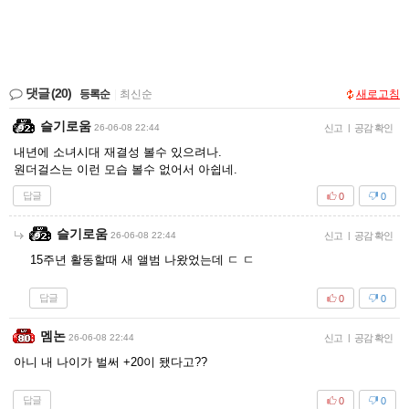
댓글
(20)
등록순
|
최신순
새로고침
슬기로움
26-06-08 22:44
신고
|
공감 확인
내년에 소녀시대 재결성 볼수 있으려나.
원더걸스는 이런 모습 볼수 없어서 아쉽네.
답글
0
0
슬기로움
26-06-08 22:44
신고
|
공감 확인
15주년 활동할때 새 앨범 나왔었는데 ㄷ ㄷ
답글
0
0
멤논
26-06-08 22:44
신고
|
공감 확인
아니 내 나이가 벌써 +20이 됐다고??
답글
0
0