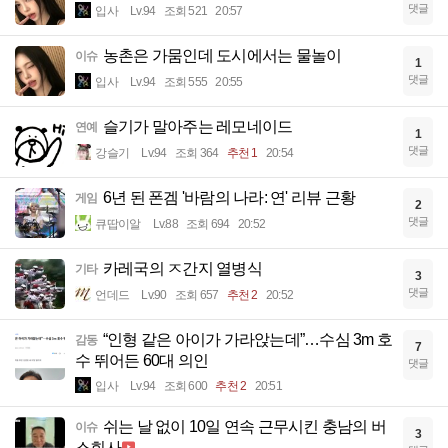
댓글
입사
Lv.94
조회 521
20:57
농촌은 가뭄인데 도시에서는 물놀이
이슈
1
댓글
입사
Lv.94
조회 555
20:55
슬기가 말아주는 레모네이드
연예
1
댓글
강슬기
Lv.94
조회 364
추천 1
20:54
6년 된 폰겜 '바람의 나라: 연' 리뷰 근황
게임
2
댓글
큐땁이알
Lv.88
조회 694
20:52
카레국의 ㅈ간지 열병식
기타
3
댓글
언데드
Lv.90
조회 657
추천 2
20:52
“인형 같은 아이가 가라앉는데”…수심 3m 호
감동
7
수 뛰어든 60대 의인
댓글
입사
Lv.94
조회 600
추천 2
20:51
쉬는 날 없이 10일 연속 근무시킨 충남의 버
이슈
3
스회사