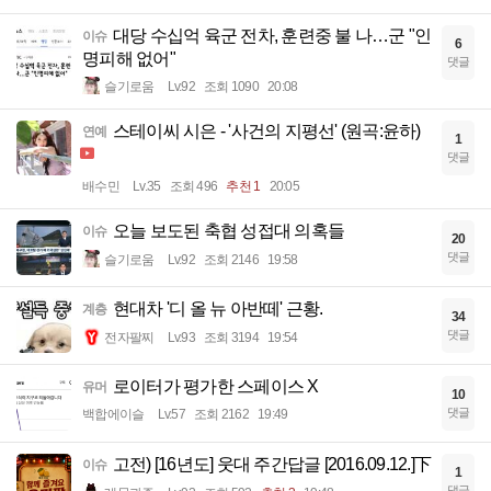
대당 수십억 육군 전차, 훈련중 불 나…군 "인
이슈
6
명피해 없어"
댓글
슬기로움
Lv.92
조회 1090
20:08
스테이씨 시은 - '사건의 지평선' (원곡:윤하)
연예
1
댓글
배수민
Lv.35
조회 496
추천 1
20:05
오늘 보도된 축협 성접대 의혹들
이슈
20
댓글
슬기로움
Lv.92
조회 2146
19:58
현대차 '디 올 뉴 아반떼' 근황.
계층
34
댓글
전자팔찌
Lv.93
조회 3194
19:54
로이터가 평가한 스페이스 X
유머
10
댓글
백합에이슬
Lv.57
조회 2162
19:49
고전) [16년도] 웃대 주간답글 [2016.09.12.]下
이슈
1
댓글