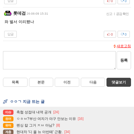
답글
0
0
롯데검
26-06-09 15:31
신고
|
공감 확인
와 벌서 이리됐나
답글
0
0
새로고침
등록
목록
본문
이전
다음
댓글보기
ㅇㅇㄱ 지금 뜨는 글
축협 성접대 내역 공개
[24]
이슈
ㅇㅎㅂ?부산 여자가 야구 안보는 이유
[16]
유머
펜싱 칼 그거 ㅈㅂ 아님?
[8]
유머
현대차 '디 올 뉴 아반떼' 근황.
[34]
계층