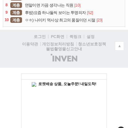
8
계층
[10]
연말이면 가끔 생각나는 직원
9
계층
[52]
후방)요즘 하나둘씩 보이는 투명의자
10
계층
[23]
ㅇㅎ) 나이키 역사상 최고의 품질이던 시절
로그인
PC화면
퀵링크
설정
청소년보호정책
이용약관
개인정보처리방침
▲
불법촬영물신고안내
(주)
인
벤