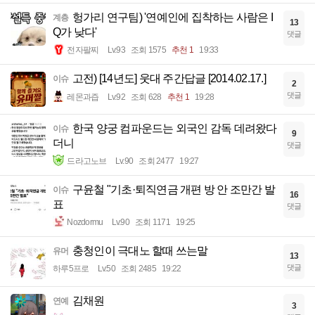
헝가리 연구팀) '연예인에 집착하는 사람은 I
계층
13
Q가 낮다'
댓글
전자팔찌
Lv.93
조회 1575
추천 1
19:33
고전) [14년도] 웃대 주간답글 [2014.02.17.]
이슈
2
댓글
레몬과즙
Lv.92
조회 628
추천 1
19:28
한국 양궁 컴파운드는 외국인 감독 데려왔다
이슈
9
더니
댓글
드라고노브
Lv.90
조회 2477
19:27
구윤철 "기초·퇴직연금 개편 방 안 조만간 발
이슈
16
표
댓글
Nozdormu
Lv.90
조회 1171
19:25
충청인이 극대노 할때 쓰는말
유머
13
댓글
하루5프로
Lv.50
조회 2485
19:22
김채원
연예
3