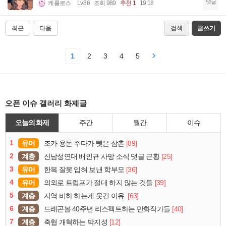
댓글
케를로스
Lv.86
조회 989
추천 1
19:18
최근
다음
검색
글쓰기
1
2
3
4
5
오픈 이슈 갤러리 화제글
오늘의 화제
주간
월간
이슈
1
유머
[89]
조카 용돈 주다가 뺏은 삼촌
2
계층
[25]
신남성연대 배인규 사망 소식 댓글 근황
3
유머
[36]
한복 잘못 입혀 보낸 학부모
4
유머
[39]
의외로 트럼프가 절대 하지 않는 것들
5
계층
[63]
지역 비하 하는게 웃긴 이유.
6
계층
[40]
드래곤볼 40주년 리스펙트하는 만화작가들
7
계층
[12]
축협 개혁하는 박지성