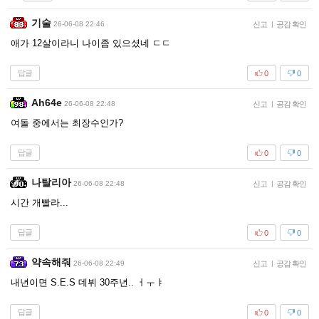
기술
26-06-08 22:46
신고
|
공감 확인
애가 12살이라니 나이좀 있으셨네 ㄷㄷ
답글
0
0
Ah64e
26-06-08 22:48
신고
|
공감 확인
여돌 중에서는 최장수인가?
답글
0
0
나탈리아
26-06-08 22:48
신고
|
공감 확인
시간 개빨라...
답글
0
0
약속해줘
26-06-08 22:49
신고
|
공감 확인
내년이면 S.E.S 데뷔 30주년.. ㅓㅜㅑ
답글
0
0