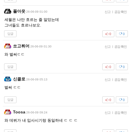
폴아웃
26-06-09 01:00
신고
|
공감 확인
세월은 나만 흐르는 줄 알았는데
그녀들도 흐르나보오.
답글
0
0
쏘고튀어
26-06-09 01:30
신고
|
공감 확인
와 벌써ㄷㄷ
답글
0
0
신콜로
26-06-09 05:13
신고
|
공감 확인
벌써 ㄷㄷ
답글
0
0
Toosa
26-06-09 09:24
신고
|
공감 확인
와 데뷔가 내 입사시기랑 동일하네 ㄷ ㄷ ㄷ