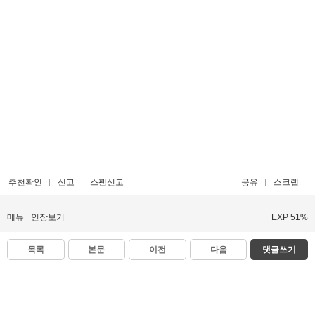
추천확인
신고
스팸신고
공유
스크랩
메뉴
인장보기
EXP 51%
목록
본문
이전
다음
댓글쓰기