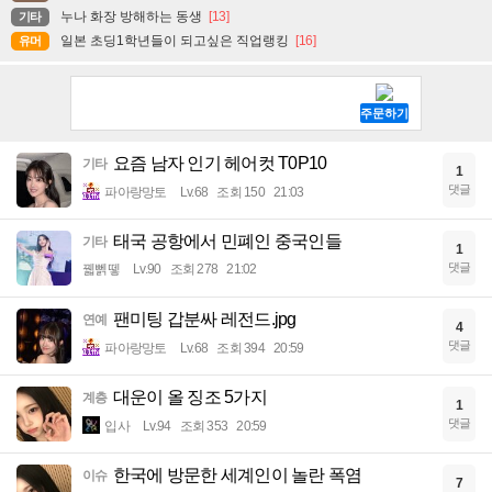
누나 화장 방해하는 동생
[13]
기타
일본 초딩1학년들이 되고싶은 직업랭킹
[16]
유머
요즘 남자 인기 헤어컷 T0P10
기타
1
댓글
파아랑망토
Lv.68
조회 150
21:03
태국 공항에서 민폐인 중국인들
기타
1
댓글
꿻뻵뗗
Lv.90
조회 278
21:02
팬미팅 갑분싸 레전드.jpg
연예
4
댓글
파아랑망토
Lv.68
조회 394
20:59
대운이 올 징조 5가지
계층
1
댓글
입사
Lv.94
조회 353
20:59
한국에 방문한 세계인이 놀란 폭염
이슈
7