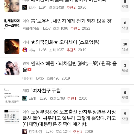
5
댓글
입사
Lv.94
조회 1438
추천 2
20:30
靑 '보유세, 세입자에게 전가 되진 않을 것'
이슈
6
댓글
백합에이슬
Lv.57
조회 1096
추천 1
20:22
★외국영화★ 오디세이 (스포없음)
기타
10
댓글
리뷰
Lv.86
조회 1037
추천 5
20:19
엔믹스 해원 - '피차일반'(彼此一般) / 원곡: 음
연예
3
율
댓글
배수민
Lv.35
조회 490
20:19
"여자친구 구함"
계층
9
댓글
Earth
Lv.96
조회 1798
추천 1
20:10
노동부장관은 노조출신 산자부장관은 사장
이슈
5
출신 둘이 싸우라고 일부러 그렇게 뽑았다. 라고
댓글
(이재명)대통령은 진즉에 얘기함.
진겟타원
Lv.70
조회 1244
추천 2
20:09