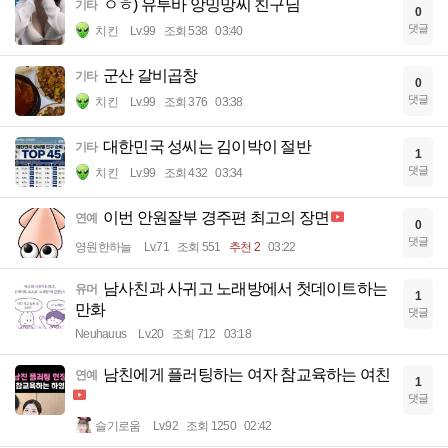
ㅇㅎ) 유투바 앙밍망씨 친구님
기타
0
댓글
치킨
Lv.99
조회 538
03:40
군산 갈비곱창
기타
0
댓글
치킨
Lv.99
조회 376
03:38
대한민국 성씨는 김이박이 절반
기타
1
댓글
치킨
Lv.99
조회 432
03:34
이번 안원잘부 경주편 최고의 장면
연예
0
댓글
영원한하늘
Lv.71
조회 551
추천 2
03:22
남사친과 사귀고 노래방에서 첫데이트하는
유머
1
만화
댓글
Neuhauus
Lv.20
조회 712
03:18
남친에게 플러팅하는 여자 참교육하는 여친
연예
1
댓글
슬기로움
Lv.92
조회 1250
02:42