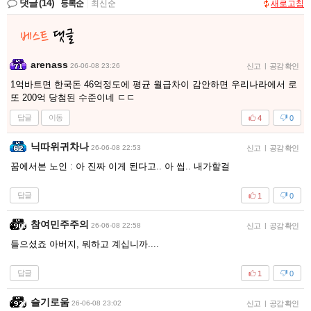
댓글
(14)
등록순
|
최신순
새로고침
arenass
26-06-08 23:26
신고
|
공감 확인
1억바트면 한국돈 46억정도에 평균 월급차이 감안하면 우리나라에서 로
또 200억 당첨된 수준이네 ㄷㄷ
답글
이동
4
0
닉따위귀차나
26-06-08 22:53
신고
|
공감 확인
꿈에서본 노인 : 아 진짜 이게 된다고.. 아 씹.. 내가할걸
답글
1
0
참여민주주의
26-06-08 22:58
신고
|
공감 확인
들으셨죠 아버지, 뭐하고 계십니까....
답글
1
0
슬기로움
26-06-08 23:02
신고
|
공감 확인