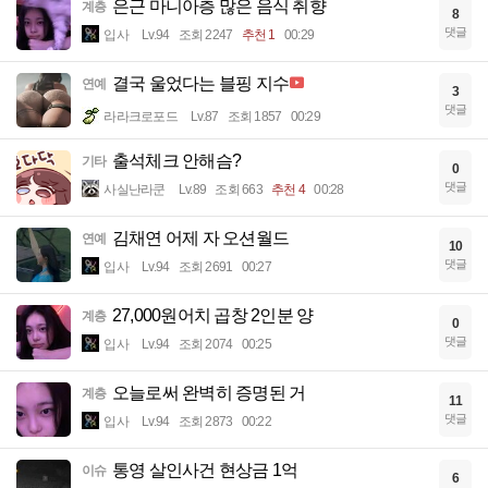
은근 마니아층 많은 음식 취향
계층
8
댓글
입사
Lv.94
조회 2247
추천 1
00:29
결국 울었다는 블핑 지수
연예
3
댓글
라라크로포드
Lv.87
조회 1857
00:29
출석체크 안해슴?
기타
0
댓글
사실난라쿤
Lv.89
조회 663
추천 4
00:28
김채연 어제 자 오션월드
연예
10
댓글
입사
Lv.94
조회 2691
00:27
27,000원어치 곱창 2인분 양
계층
0
댓글
입사
Lv.94
조회 2074
00:25
오늘로써 완벽히 증명된 거
계층
11
댓글
입사
Lv.94
조회 2873
00:22
통영 살인사건 현상금 1억
이슈
6