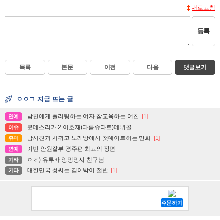
새로고침
등록
목록
본문
이전
다음
댓글보기
ㅇㅇㄱ 지금 뜨는 글
남친에게 플러팅하는 여자 참교육하는 여친
[1]
연예
분데스리가 2 이호재(다름슈타트)데뷔골
이슈
남사친과 사귀고 노래방에서 첫데이트하는 만화
[1]
유머
이번 안원잘부 경주편 최고의 장면
연예
ㅇㅎ) 유투바 앙밍망씨 친구님
기타
대한민국 성씨는 김이박이 절반
[1]
기타