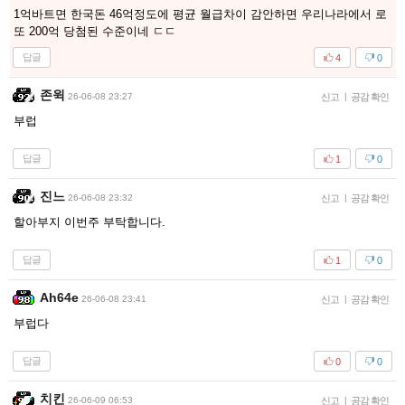
1억바트면 한국돈 46억정도에 평균 월급차이 감안하면 우리나라에서 로
또 200억 당첨된 수준이네 ㄷㄷ
답글
4
0
존윅
26-06-08 23:27
신고
|
공감 확인
부럽
답글
1
0
진느
26-06-08 23:32
신고
|
공감 확인
할아부지 이번주 부탁합니다.
답글
1
0
Ah64e
26-06-08 23:41
신고
|
공감 확인
부럽다
답글
0
0
치킨
26-06-09 06:53
신고
|
공감 확인