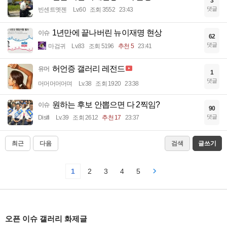
3
댓글
빈센트멧젠
Lv.60
조회 3552
23:43
1년만에 끝나버린 뉴이재명 현상
이슈
62
댓글
마검귀
Lv.83
조회 5196
추천 5
23:41
허언증 갤러리 레전드
유머
1
댓글
머머머머머며
Lv.38
조회 1920
23:38
원하는 후보 안뽑으면 다 2찍임?
이슈
90
댓글
Disifi
Lv.39
조회 2612
추천 17
23:37
최근
다음
검색
글쓰기
1
2
3
4
5
오픈 이슈 갤러리 화제글