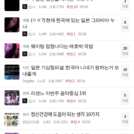
3
댓글
입사
Lv.94
조회 2793
추천 10
00:43
(ㅇㅎ?) 현재 한국에 있는 일본 그라비아 누
계층
8
나
댓글
입사
Lv.94
조회 4462
추천 1
00:39
웨이팅 엄청나다는 애호박 국밥
계층
29
댓글
입사
Lv.94
조회 3968
추천 2
00:36
일본 기상청피셜 :한국아 니네가 원하는거 보
사진
10
내줄게
댓글
Dogdrip
Lv.22
조회 3947
추천 2
00:34
리센느 이번주 음악중심 1위
연예
5
댓글
입사
Lv.94
조회 1764
추천 4
00:33
정신건강에 도움이 되는 생각 10가지
유머
4
댓글
분당리자몽
Lv.62
조회 2151
추천 4
00:33