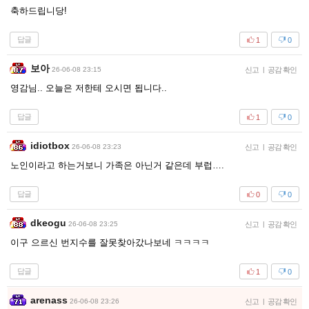
축하드립니당!
답글
1
0
보아
26-06-08 23:15
신고
|
공감 확인
영감님.. 오늘은 저한테 오시면 됩니다..
답글
1
0
idiotbox
26-06-08 23:23
신고
|
공감 확인
노인이라고 하는거보니 가족은 아닌거 같은데 부럽….
답글
0
0
dkeogu
26-06-08 23:25
신고
|
공감 확인
이구 으르신 번지수를 잘못찾아갔나보네 ㅋㅋㅋㅋ
답글
1
0
arenass
26-06-08 23:26
신고
|
공감 확인