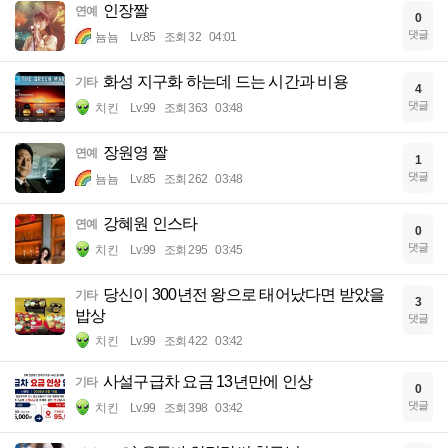
인장짤
연예
0
댓글
뇸뇸
Lv.85
조회 32
04:01
화성 지구화 하는데 드는 시간과 비용
기타
4
댓글
치킨
Lv.99
조회 363
03:48
장원영 짤
연예
1
댓글
뇸뇸
Lv.85
조회 262
03:48
강혜원 인스타
연예
0
댓글
치킨
Lv.99
조회 295
03:45
당신이 300년전 왕으로 태어났다면 받았을
기타
3
밥상
댓글
치킨
Lv.99
조회 422
03:42
사설구급차 요금 13년만에 인상
기타
0
댓글
치킨
Lv.99
조회 398
03:42