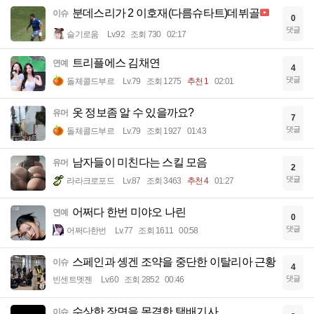
분데스리가 2 이호재(다름슈타트)데뷔골
이슈
0
댓글
슬기로움
Lv.92
조회 730
02:17
트리플에스 김채연
연예
4
댓글
돌체콜드부르
Lv.79
조회 1275
추천 1
02:01
옷 정보좀 알 수 있을까요?
유머
7
댓글
돌체콜드부르
Lv.79
조회 1927
01:43
남자들이 미친다는 스킬 모음
유머
2
댓글
라라크로포드
Lv.87
조회 3463
추천 4
01:27
어쩌다 한번 미야오 나린
연예
0
댓글
어쩌다한번
Lv.77
조회 1611
00:58
스페인과 솅겐 조약을 중단한 이탈리아 근황
이슈
4
댓글
빈센트멧젠
Lv.60
조회 2852
00:46
수상한 장면을 목격한 택배기사
이슈