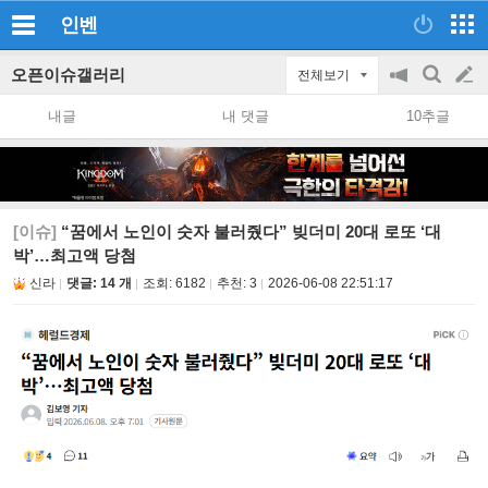
인벤
오픈이슈갤러리
전체보기
공
검
글
지
색
내글
내 댓글
10추글
on/off
쓰
기
[이슈]
“꿈에서 노인이 숫자 불러줬다” 빚더미 20대 로또 ‘대
박’…최고액 당첨
신라
댓글: 14 개
조회:
6182
추천:
3
2026-06-08 22:51:17