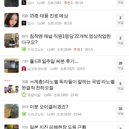
댓글
입사
Lv.94
조회 2861
추천 1
00:19
15호 태풍 진로 예상
계층
2
댓글
입사
Lv.94
조회 2019
00:18
침착맨 채널 직원1명당 22개씩 영상작업한
유머
2
다구요?
댓글
드라고노브
Lv.90
조회 2849
추천 1
00:15
폴드8 일주일 써본 후기....
기타
20
댓글
암꼬또모타쥬
Lv.60
조회 5925
23:55
ㅆ계층) 라노벨 독자들이 말하는 국밥 라노벨
계층
5
완결작 천하오절
댓글
큐땁이알
Lv.88
조회 1930
23:45
이분 오이갤러겠죠?
유머
10
댓글
드라고노브
Lv.90
조회 1993
23:44
일본 지진 피해현장 도독 근황
이슈