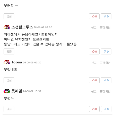
부러워 ㅠ
답글
0
0
조선탐크루즈
26-06-09 07:20
신고
|
공감 확인
지하철에서 동남아계열? 혼혈아인지
아니면 유학생인지 모르겠지만
동남아에도 미인이 있을 수 있다는 생각이 들었음
답글
0
0
Toosa
26-06-09 09:36
신고
|
공감 확인
부럽네요
답글
0
0
롯데검
26-06-09 15:31
신고
|
공감 확인
부럽다...
답글
0
0