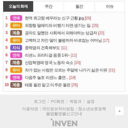
오늘의 화제
주간
월간
이슈
1
연예
[26]
현역 최고령 배우라는 신구 근황.jpg
2
유머
[25]
외향형 딸래미와 비행기 타면 생기는 일.
3
계층
[22]
공자도 말했던 사회에서 피해야하는 상급자
4
유머
[17]
고백하고 차인 딸이 불평하자 바로잡는 어머님
5
지식
[11]
중력댐의 건축해부도
6
연예
[11]
리센느 프리티걸 음중 1위~
7
계층
[20]
산업혁명때 영국 노동자 숙소
8
유머
[21]
차가 없는 사람은 모르는 주말에 나가기 싫은 이유
9
연예
[18]
다음주 놀토 리센느 출연...
10
계층
[25]
태풍 돌핀 말고 이주은 돌핀
로그인
PC화면
퀵링크
설정
청소년보호정책
이용약관
개인정보처리방침
▲
불법촬영물신고안내
(주)
인