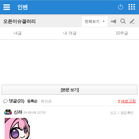
인벤
오픈이슈갤러리
전체보기
공
검
글
지
색
내글
내 댓글
10추글
on/off
쓰
기
[본문 보기]
댓글
(21)
등록순
|
최신순
새로고침
신라
26-06-08 22:53
신고
|
공감 확인