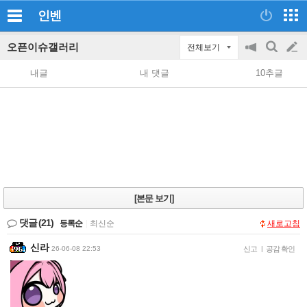
인벤
오픈이슈갤러리
전체보기
공
검
글
지
색
내글
내 댓글
10추글
on/off
쓰
기
[본문 보기]
댓글
(21)
등록순
|
최신순
새로고침
신라
26-06-08 22:53
신고
|
공감 확인