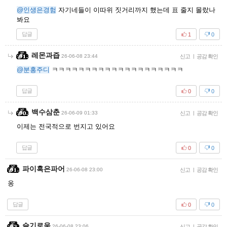
@인생은경험
자기네들이 이따위 짓거리까지 했는데 표 줄지 몰랐나
봐요
답글
1
0
레몬과즙
26-06-08 23:44
신고
|
공감 확인
@분홍주디
ㅋㅋㅋㅋㅋㅋㅋㅋㅋㅋㅋㅋㅋㅋㅋㅋㅋㅋㅋㅋ
답글
0
0
백수삼춘
26-06-09 01:33
신고
|
공감 확인
이제는 전국적으로 번지고 있어요
답글
0
0
파이혹은파어
26-06-08 23:00
신고
|
공감 확인
옹
답글
0
0
슬기로움
26-06-08 23:06
신고
|
공감 확인