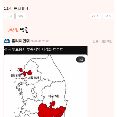
1초식 곧 보겠네
답글
이동
11
0
홀리피면줘
26-06-08 23:00
신고
|
공감 확인