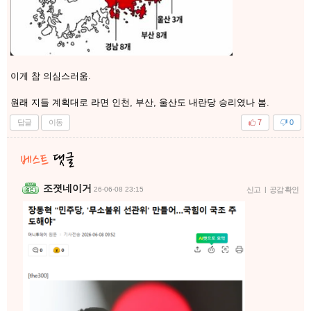
이게 참 의심스러움.
원래 지들 계획대로 라면 인천, 부산, 울산도 내란당 승리였나 봄.
답글
이동
7
0
조졋네이거
26-06-08 23:15
신고
|
공감 확인