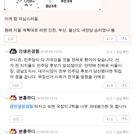
이게 참 의심스러움.
원래 지들 계획대로 라면 인천, 부산, 울산도 내란당 승리였나 봄.
답글
7
0
인생은경험
26-06-08 23:04
신고
|
공감 확인
아니죠. 민주당이 다 가져갔을 것을 전제로 했어야 맞습니다. 선
거 전 지지율도 민주당 후보가 앞섰잖아요. 만약에 진짜로 서울시
장, 경남도지사, 대구시장이 전부 민주당 후보가 당선됐다면 뒤집
어 졌을 겁니다. 부정선거 시위가 전국을 덮쳤을 거예요.
답글
0
0
분홍주디
26-06-08 23:11
신고
|
공감 확인
@인생은경험
따지고 보면 국짐이 2찍을 너무 과대평가한 듯 합니다
답글
1
0
분홍주디
26-06-08 23:12
신고
|
공감 확인