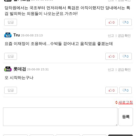
당차원에서는 국조부터 먼저라해서 특검은 아직이랬지만 당내에서는 특
검 발의하는 의원들이 나오는군요.가즈아!
답글
0
0
Tru
26-06-08 23:13
신고
|
공감 확인
요즘 이재정이 조용하네...수박들 걷어내고 움직였음 좋겠는데
답글
0
0
롯데검
26-06-09 15:31
신고
|
공감 확인
오 시작하는구나
답글
0
0
새로고침
등록