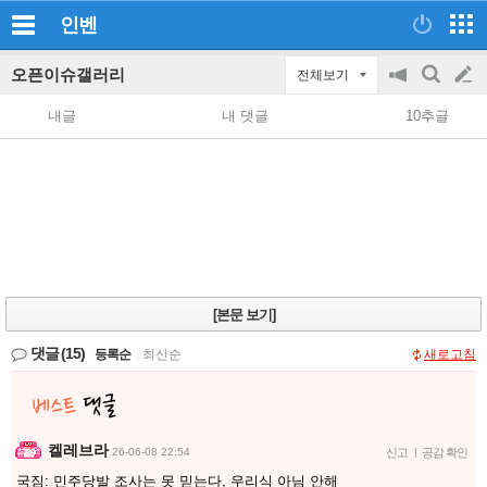
인벤
오픈이슈갤러리
전체보기
공
검
글
지
색
내글
내 댓글
10추글
on/off
쓰
기
[본문 보기]
댓글
(15)
등록순
|
최신순
새로고침
켈레브라
26-06-08 22:54
신고
|
공감 확인
국짐: 민주당발 조사는 못 믿는다, 우리식 아님 안해