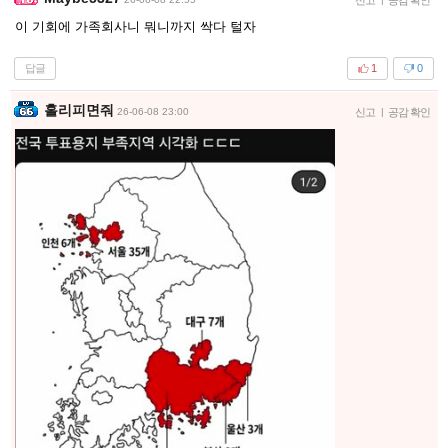
이 기회에 가족회사니 뭐니까지 싹다 털자
답글
1
0
홀리피면줘
26-06-08 23:00
신고
|
공감 확인