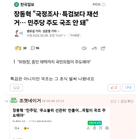
특검은 아니지만 국조는 그 초식 벌써 나왔네요
답글
2
0
조졋네이거
26-06-08 23:15
신고
|
공감 확인