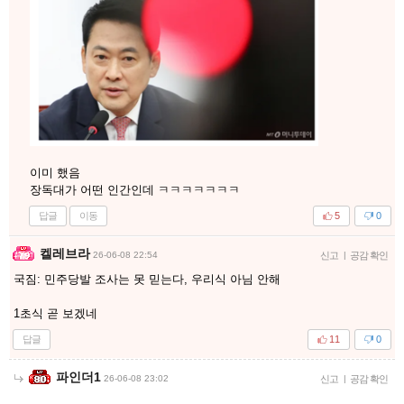
이미 했음
장독대가 어떤 인간인데 ㅋㅋㅋㅋㅋㅋㅋ
답글
이동
5
0
켈레브라
26-06-08 22:54
신고
|
공감 확인
국짐: 민주당발 조사는 못 믿는다, 우리식 아님 안해
1초식 곧 보겠네
답글
11
0
파인더1
26-06-08 23:02
신고
|
공감 확인