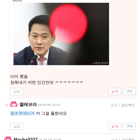
이미 했음
장독대가 어떤 인간인데 ㅋㅋㅋㅋㅋㅋㅋ
답글
5
0
켈레브라
26-06-08 23:41
신고
|
공감 확인
@조졋네이거
캬 그걸 몰랐네요
답글
0
0
Maybe5327
26-06-08 22:55
신고
|
공감 확인