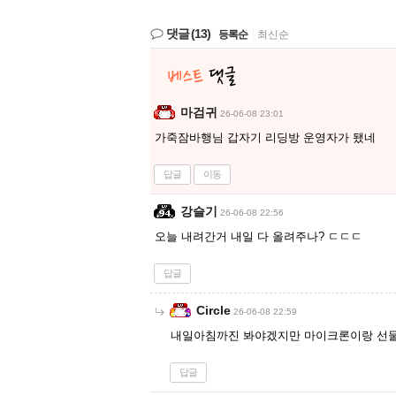
댓글
(13)
등록순
|
최신순
마검귀
26-06-08 23:01
가죽잠바행님 갑자기 리딩방 운영자가 됐네
답글
이동
강슬기
26-06-08 22:56
오늘 내려간거 내일 다 올려주나? ㄷㄷㄷ
답글
Circle
26-06-08 22:59
내일아침까진 봐야겠지만 마이크론이랑 선물
답글