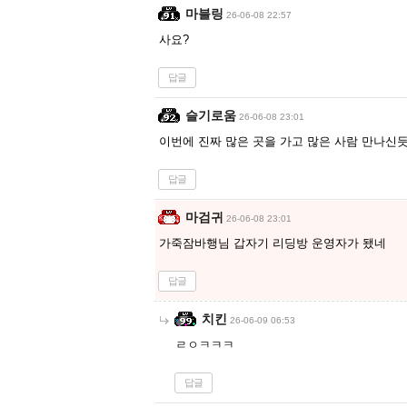
마블링
26-06-08 22:57
사요?
답글
슬기로움
26-06-08 23:01
이번에 진짜 많은 곳을 가고 많은 사람 만나신듯
답글
마검귀
26-06-08 23:01
가죽잠바행님 갑자기 리딩방 운영자가 됐네
답글
치킨
26-06-09 06:53
ㄹㅇㅋㅋㅋ
답글