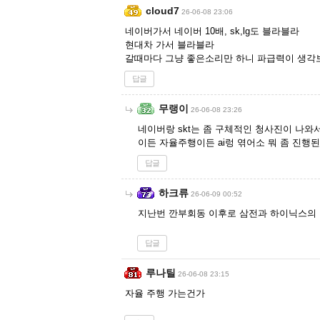
cloud7
26-06-08 23:06
네이버가서 네이버 10배, sk,lg도 블라블라
현대차 가서 블라블라
갈때마다 그냥 좋은소리만 하니 파급력이 생각보
답글
무랭이
26-06-08 23:26
네이버랑 skt는 좀 구체적인 청사진이 나와
이든 자율주행이든 ai렁 엮어소 뭐 좀 진행된
답글
하크류
26-06-09 00:52
지난번 깐부회동 이후로 삼전과 하이닉스의 
답글
루나틸
26-06-08 23:15
자율 주행 가는건가