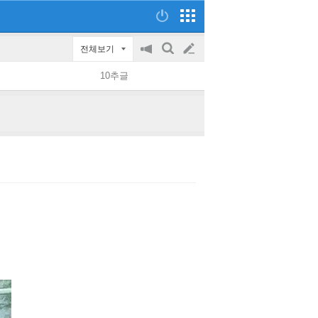
전체보기
공
검
글
지
색
10추글
on/off
쓰
기