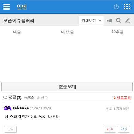
인벤
오픈이슈갤러리
전체보기
공
검
글
지
색
내글
내 댓글
10추글
on/off
쓰
기
[본문 보기]
댓글
(3)
등록순
|
최신순
새로고침
taksaka
26-06-08 23:53
신고
|
공감 확인
뭔 스타워즈가 이리 많이 나오냐
답글
0
0