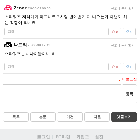
Zenne
26-06-09 00:50
신고
|
공감 확인
스타워즈 저러다가 라그나로크처럼 별에별거 다 나오는거 아닐까 하
는 걱정이 되네요
답글
0
0
나드리
26-06-09 12:43
신고
|
공감 확인
스타워즈는 sf바이블이니 ㅎ
답글
0
0
새로고침
등록
목록
본문
이전
다음
댓글보기
로그인
PC화면
퀵링크
설정