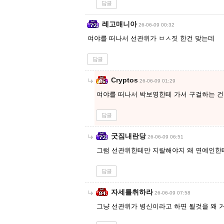
답글
레고매니아
26-06-09 00:32
여야를 떠나서 선관위가 ㅂㅅ짓 한건 맞는데
답글
Cryptos
26-06-09 01:29
여야를 떠나서 박보영한테 가서 구걸하는 건
답글
굿짐내란당
26-06-09 06:51
그럼 선관위한테만 지랄해야지 왜 연예인한테
답글
자세를취하라
26-06-09 07:58
그냥 선관위가 병신이라고 하면 될것을 왜