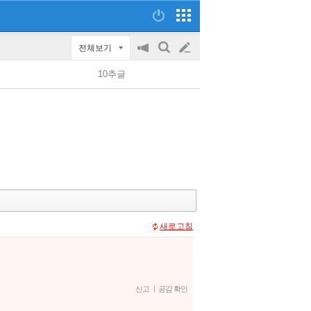
전체보기
공
검
글
지
색
10추글
on/off
쓰
기
새로고침
신고
|
공감 확인