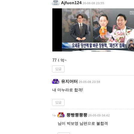
Ajfucn124
26-06-08 23:55
77ㅓ억~
답글
유지어터
26-06-08 23:58
내 마누라로 합격!
답글
뿡빵뿡뿡뿡
26-06-09 04:42
님이 박보영 남편으로 불합격