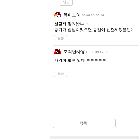
답글
육아노예
26-06-09 06:26
선결제 맡겨놧냐 ㅋㅋ
총기가 합법이었으면 총알이 선결제됐을텐데
답글
조각난사유
26-06-09 07:56
타격이 별루 없데 ㅋㅋㅋㅋㅋ
답글
목록