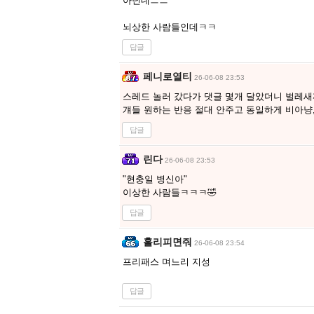
아닌데ㅡㅡ
뇌상한 사람들인데ㅋㅋ
답글
페니로열티
26-06-08 23:53
스레드 놀러 갔다가 댓글 몇개 달았더니 벌레
걔들 원하는 반응 절대 안주고 동일하게 비아냥
답글
린다
26-06-08 23:53
"현충일 병신아"
이상한 사람들ㅋㅋㅋ🤣
답글
홀리피면줘
26-06-08 23:54
프리패스 며느리 지성
답글