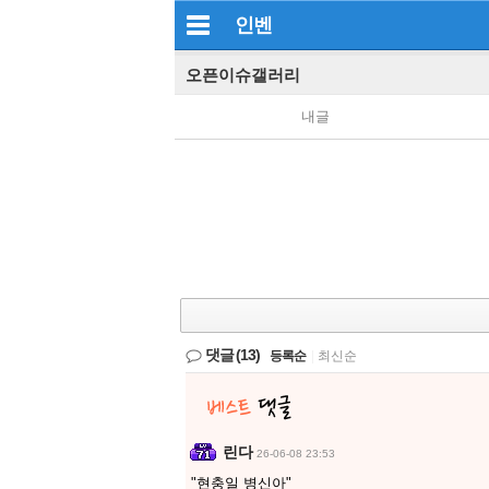
인벤
오픈이슈갤러리
내글
댓글
(13)
등록순
|
최신순
린다
26-06-08 23:53
"현충일 병신아"