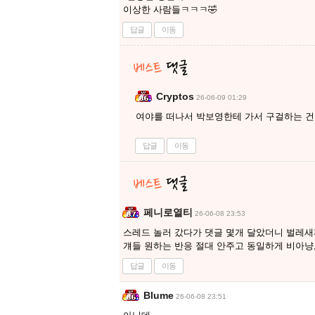
이상한 사람들ㅋㅋㅋ🤣
답글
이동
Cryptos
26-06-09 01:29
여야를 떠나서 박보영한테 가서 구걸하는 건
답글
이동
페니로열티
26-06-08 23:53
스레드 놀러 갔다가 댓글 몇개 달았더니 벌레
걔들 원하는 반응 절대 안주고 동일하게 비아냥
답글
이동
Blume
26-06-08 23:51