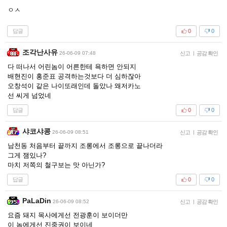
ㅇㅅ
답글
0
0
조각난사유
26-06-09 07:48
신고
|
공감 확인
다 떠나서 어린놈이 어른한테 욕하면 안되지
배현진이 홍준표 공격하는것보다 더 심하잖아
오창석이 같은 나이또래인데 돌았나 왜저카노
선 씨게 넘었네
답글
0
0
샤코샤콩
26-06-09 08:51
신고
|
공감 확인
남천동 처음부터 끝까지 조롱에서 조롱으로 끝나더라
그게 잼있나?
마치 저쪽의 철구보는 맛 아닌가?
답글
0
0
PaLaDin
26-06-09 08:52
신고
|
공감 확인
요즘 돼지 목사에게선 전광훈이 보이더만
이 놈에게선 진중권이 보이네