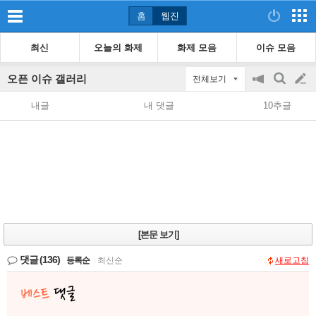
홈
웹진
최신
오늘의 화제
화제 모음
이슈 모음
오픈 이슈 갤러리
전체보기
공
검
글
지
색
내글
내 댓글
10추글
on/off
쓰
기
[본문 보기]
댓글
(136)
등록순
|
최신순
새로고침