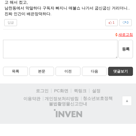
고 해서 컸고,
남천동에서 막말하다 구독자 빠지니 매불쇼 나가서 굽신굽신 거리더니..
진짜 인간이 배은망덕하다.
답글
1
0
새로고침
등록
목록
본문
이전
다음
댓글보기
로그인
PC화면
퀵링크
설정
청소년보호정책
이용약관
개인정보처리방침
▲
불법촬영물신고안내
(주)
인
벤