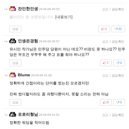
잔인한인생
26-06-09 00:53
신고
|
공감 확인
블라인드 된 코멘트입니다.
[내용보기]
답글
1
22
인생은경험
26-06-09 00:57
신고
|
공감 확인
유시민 작가님은 민주당 당원이 아닌 데요?? 비판도 못 하나요?? 민주
당은 무조건 우쭈쭈 해 주고 표를 줘야 하나요??
답글
7
0
Blume
26-06-09 01:08
신고
|
공감 확인
정확하게 간첩이라는 단어를 썼는진 모르겠지만
진짜 썼다할지라도 좀 과했다뿐이지, 못할 소리는 전혀 아님
답글
0
0
포로리형님
26-06-09 01:51
신고
|
공감 확인
정확한 워딩을 적어드림