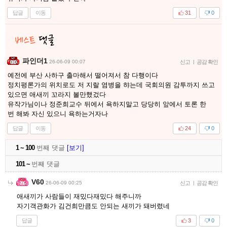
답글
이동
31
0
파인더1
26-06-09 00:07
신고
|
공감 확인
예전에 부산 사하구 출마해서 떨어져서 참 다행이다
정치평론가의 위치로도 저 지랄 염병을 햐는데 국회의원 감투까지 쓰고
있으면 애새끼 꼬라지 볼만했겄다
유작가님이나 정준희교수 뒤에서 욕하지말고 당당히 앞에서 토론 한
번 해봐 자신 있으니 욕하는거자나
답글
이동
24
0
1 ~ 100
번째 댓글
[보기]
101 ~
번째 댓글
V60
26-06-09 00:25
신고
|
공감 확인
애새끼가 사람들이 재밌다재밌다 해주니까
자기객관화가 김건희만큼도 안되는 새끼가 돼버렸네
답글
3
0