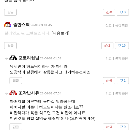
답글
0
0
줄만스펙
26-06-09 01:45
신고
|
공감 확인
블라인드 된 코멘트입니다.
[내용보기]
답글
2
16
포로리형님
26-06-09 01:58
신고
|
공감 확인
유시민이 하느님이라서 가 아니라
오창석이 잘못해서 잘못했다고 얘기하는건데염
답글
6
1
조각난사유
26-06-09 07:54
신고
|
공감 확인
아버지뻘 어른한테 욕한걸 뭐라하는데
아버지뻘 어른이 하느님이냐는 뭔소리죠??
비판하다가 욕을 섞으면 그건 비판이 아니죠.
이딴것도 씨발 설명을 해줘야 되나 (오창슥이버전)
답글
3
0