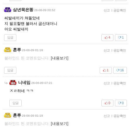
삼년묵은똥
26-06-09 00:52
신고
|
공감 확인
씨발새끼가 쳐돌았네
지 필요할땐 불러서 굽신대더니
아오 씨발새끼
답글
4
1
혼루
26-06-09 01:18
신고
|
공감 확인
블라인드 된 코멘트입니다.
[내용보기]
답글
1
16
니네임
26-06-09 07:21
신고
|
공감 확인
ㅈㄹ하네 ㅋㅋ
답글
0
0
혼루
26-06-09 01:19
신고
|
공감 확인
블라인드 된 코멘트입니다.
[내용보기]