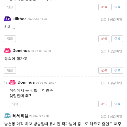
답글
0
0
killthee
26-06-09 11:49
신고
|
공감 확인
허허;;;
답글
0
0
Dominus
26-06-09 14:20
신고
|
공감 확인
창슥이 잘가고
답글
0
0
Dominus
26-06-09 15:27
신고
|
공감 확인
적진에서 온 간첩 = 이언주
맞말인데 왜?
답글
1
0
레세티엘
26-06-09 17:34
신고
|
공감 확인
남천동 아직 하꼬 방송일때 유시민 작가님이 홍보도 해주고 출연도 해주