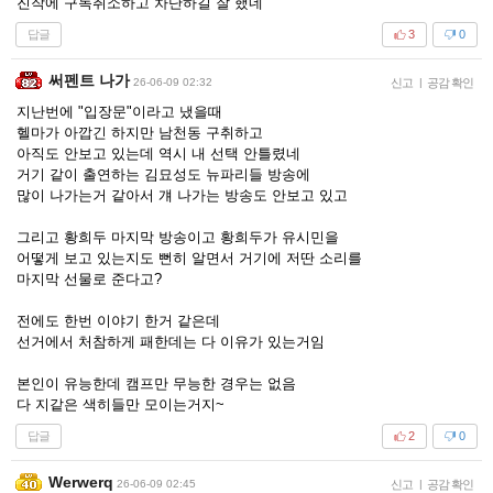
진작에 구독취소하고 차단하길 잘 했네
답글
3
0
써펜트 나가
26-06-09 02:32
신고
|
공감 확인
지난번에 "입장문"이라고 냈을때
헬마가 아깝긴 하지만 남천동 구취하고
아직도 안보고 있는데 역시 내 선택 안틀렸네
거기 같이 출연하는 김묘성도 뉴파리들 방송에
많이 나가는거 같아서 걔 나가는 방송도 안보고 있고
그리고 황희두 마지막 방송이고 황희두가 유시민을
어떻게 보고 있는지도 뻔히 알면서 거기에 저딴 소리를
마지막 선물로 준다고?
전에도 한번 이야기 한거 같은데
선거에서 처참하게 패한데는 다 이유가 있는거임
본인이 유능한데 캠프만 무능한 경우는 없음
다 지같은 색히들만 모이는거지~
답글
2
0
Werwerq
26-06-09 02:45
신고
|
공감 확인