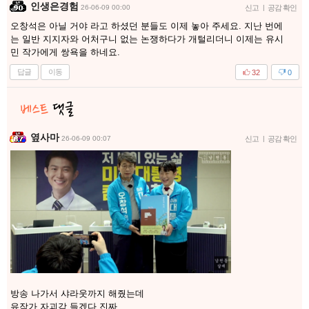
인생은경험
26-06-09 00:00
신고
|
공감 확인
오창석은 아닐 거야 라고 하셨던 분들도 이제 놓아 주세요. 지난 번에
는 일반 지지자와 어처구니 없는 논쟁하다가 개털리더니 이제는 유시
민 작가에게 쌍욕을 하네요.
답글
이동
32
0
옆사마
26-06-09 00:07
신고
|
공감 확인
방송 나가서 샤라웃까지 해줬는데
유작가 자괴감 들겠다 진짜