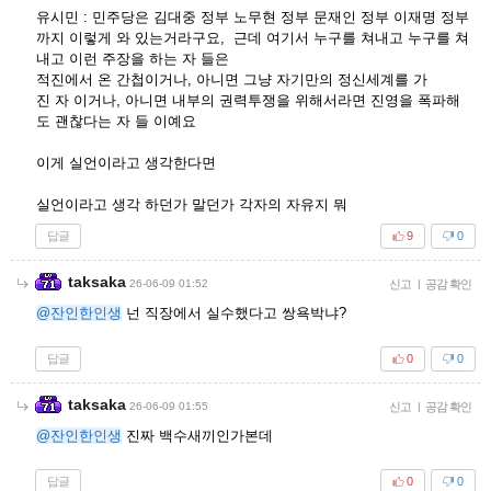
유시민 : 민주당은 김대중 정부 노무현 정부 문재인 정부 이재명 정부
까지 이렇게 와 있는거라구요, 근데 여기서 누구를 쳐내고 누구를 쳐
내고 이런 주장을 하는 자 들은
적진에서 온 간첩이거나, 아니면 그냥 자기만의 정신세계를 가
진 자 이거나, 아니면 내부의 권력투쟁을 위해서라면 진영을 폭파해
도 괜찮다는 자 들 이예요
이게 실언이라고 생각한다면
실언이라고 생각 하던가 말던가 각자의 자유지 뭐
답글
9
0
taksaka
26-06-09 01:52
신고
|
공감 확인
@잔인한인생
넌 직장에서 실수했다고 쌍욕박냐?
답글
0
0
taksaka
26-06-09 01:55
신고
|
공감 확인
@잔인한인생
진짜 백수새끼인가본데
답글
0
0