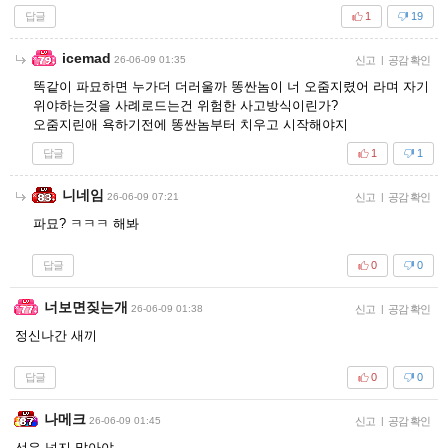
답글
1
19
icemad
26-06-09 01:35
신고
|
공감 확인
똑같이 파묘하면 누가더 더러울까 똥싼놈이 너 오줌지렸어 라며 자기
위야하는것을 사례로드는건 위험한 사고방식이린가?
오줌지린애 욕하기전에 똥싼놈부터 치우고 시작해야지
답글
1
1
니네임
26-06-09 07:21
신고
|
공감 확인
파묘? ㅋㅋㅋ 해봐
답글
0
0
너보면짖는개
26-06-09 01:38
신고
|
공감 확인
정신나간 새끼
답글
0
0
나메크
26-06-09 01:45
신고
|
공감 확인
선은 넘지 말아야