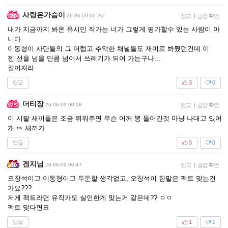
사랑은가슴이
26-06-09 00:26
신고
|
공감 확인
내가 지금까지 봐온 유시민 작가는 너가 그렇게 평가할수 있는 사람이 아
니다.
이동형이 사단들의 그 더럽고 추악한 채널들도 재미로 봐줬던건데 이
젠 선을 넘을 만큼 넘어서 쓰레기가 되어 가는구나...
잘꺼져라
답글
3
0
더티장
26-06-09 00:28
신고
|
공감 확인
이 시팔 새끼들은 조금 뛰워주면 무슨 어깨 뽕 들어간것 마냥 나대고 있어
개 ㅄ 새끼가
답글
3
0
겐지님
26-06-09 00:47
신고
|
공감 확인
오창석이고 이동형이고 두둔할 생각없고, 오창석이 한말은 팩트 맞는건
가요???
저게 팩트라면 유작가도 실언한게 맞는거 같은데?? ㅇㅇ
팩트 맞다면요
답글
1
1