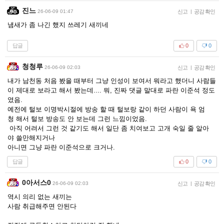
진느
26-06-09 01:47
신고
|
공감 확인
냄새가 좀 나긴 했지 쓰레기 새끼네
답글
0
0
청청루
26-06-09 02:03
신고
|
공감 확인
내가 남천동 처음 봤을 때부터 그냥 인성이 보여서 뭐라고 했더니 사람들
이 제대로 보라고 해서 봤는데.... 뭐, 진짜 댓글 말대로 파란 이준석 정도
였음.
예전에 털보 이명박시절에 방송 할 때 털보랑 같이 하던 사람이 욕 엄
청 해서 털보 방송도 안 보는데 그런 느낌이었음.
아직 어려서 그런 것 같기도 해서 일단 좀 치여보고 고개 숙일 줄 알아
야 쓸만해지거나
아니면 그냥 파란 이준석으로 크거나.
답글
0
0
0아서스0
26-06-09 02:03
신고
|
공감 확인
역시 의리 없는 새끼는
사람 취급해주면 안된다