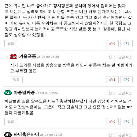
근데 유시민 나도 좋아하고 정치평론과 분석에 있어서 탑티어는 맞다
고 보는데... 성역도 아니고 비판할 부분은 비판 해도 된다고 보는데. abc
론 솔까 너무 가긴 했음. 비판 받을 부분 안고 가고 조금 수정해가면서 같
이 가면 유시민 이름과 위치는 더 공고해지지 않을까? 지금 현 국힘도 그
렇고 유시민보다 논리적이고 똑똑한 사람 별로 못 본 거 같은데, 잘난 사
람도 실수할 수 있잖음.
답글
0
8
겨울폭풍
26-06-09 05:30
신고
|
공감 확인
자기 도와준 사람을 방송으로 쌍욕을 하면서 뒤통수 치는 걸 비판이라
고 부르진 않죠.
답글
1
0
아증말짜증
26-06-09 06:24
신고
|
공감 확인
하날보면 열을 알수있음 비판? 충분히할수있지 다만 감정이 격해져도 적
어도 저딴방식은아님. 그릇이 작고 경솔하고 그냥 요즘 정신머리없는 mz
들과 다를게없음
답글
0
0
파이혹은파어
26-06-09 07:08
신고
|
공감 확인