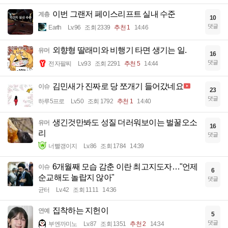
이번 그랜저 페이스리프트 실내 수준
계층
10
댓글
Earth
Lv.96
조회 2339
추천 1
14:46
외향형 딸래미와 비행기 타면 생기는 일.
유머
16
댓글
전자팔찌
Lv.93
조회 2291
추천 5
14:44
김민새가 진짜로 당 쪼개기 들어갔네요
이슈
23
댓글
하루5프로
Lv.50
조회 1792
추천 1
14:40
생긴것만봐도 성질 더러워보이는 벌꿀오소
유머
16
리
댓글
너빨갱이지
Lv.86
조회 1784
14:39
6개월째 모습 감춘 이란 최고지도자…"언제
이슈
6
순교해도 놀랍지 않아"
댓글
균터
Lv.42
조회 1111
14:36
집착하는 지헌이
연예
5
댓글
부엔까미노
Lv.87
조회 1351
추천 2
14:34