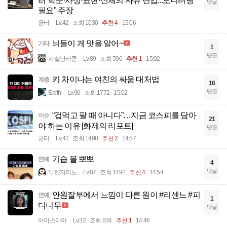
러 학문·사상·표현·신체의 자유 탄압...모니터링
댓글
필요" 주장
균터
Lv.42
조회 1030
추천 4
15:06
늬들이 게 맛을 알어~
기타
1
댓글
사실난라쿤
Lv.89
조회 596
추천 1
15:02
키 차이나는 여친의 싸움 대처법
계층
16
댓글
Earth
Lv.96
조회 1772
15:02
“겁먹고 팔 때 아니다”…지금 코스피를 담아
이슈
21
야 하는 이유 [화제의 리포트]
댓글
균터
Lv.42
조회 1490
추천 2
14:57
기습 볼 뽀뽀
연예
4
댓글
부엔까미노
Lv.87
조회 1492
추천 4
14:54
안원잘부에서 느낌이 다른 원이 #리센느 #피
연예
1
디니무
댓글
아이스티이
Lv.32
조회 834
추천 1
14:46