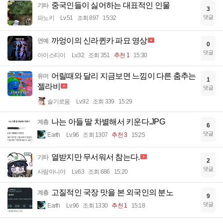
중국인들이 싫어하는 대표적인 인물
기타
3
댓글
파노키
Lv.51
조회 897
15:32
까엉이의 신라퀸카 파묘 영상
연예
0
댓글
아이스티이
Lv.32
조회 351
추천 1
15:30
어릴때와 달리 지금보면 느낌이 다른 춤추는
유머
1
젤라비
댓글
슬기로움
Lv.92
조회 339
15:29
나는 아들 딸 차별해서 키운다.JPG
계층
6
댓글
Earth
Lv.96
조회 1307
추천 3
15:25
열받지만 무서워서 참는다.
기타
2
댓글
사람아니야
Lv.63
조회 686
15:20
고질적인 국장 맛을 본 외국인의 분노
계층
9
댓글
Earth
Lv.96
조회 1330
추천 1
15:18