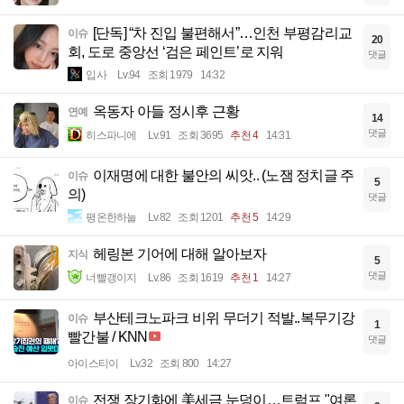
[단독] “차 진입 불편해서”…인천 부평감리교
이슈
20
회, 도로 중앙선 ‘검은 페인트’로 지워
댓글
입사
Lv.94
조회 1979
14:32
옥동자 아들 정시후 근황
연예
14
댓글
히스파니에
Lv.91
조회 3695
추천 4
14:31
이재명에 대한 불안의 씨앗.. (노잼 정치글 주
이슈
5
의)
댓글
평온한하늘
Lv.82
조회 1201
추천 5
14:29
헤링본 기어에 대해 알아보자
지식
5
댓글
너빨갱이지
Lv.86
조회 1619
추천 1
14:27
부산테크노파크 비위 무더기 적발..복무기강
이슈
1
빨간불 / KNN
댓글
아이스티이
Lv.32
조회 800
14:27
전쟁 장기화에 美세금 눈덩이…트럼프 "여론
이슈