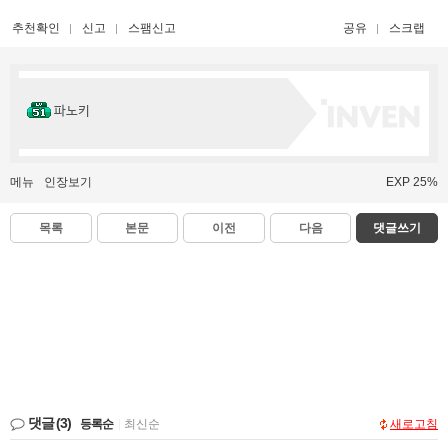
추천확인
신고
스팸신고
공유
스크랩
파노키
메뉴
인장보기
EXP 25%
목록
본문
이전
다음
댓글쓰기
댓글
(3)
등록순
|
최신순
새로고침