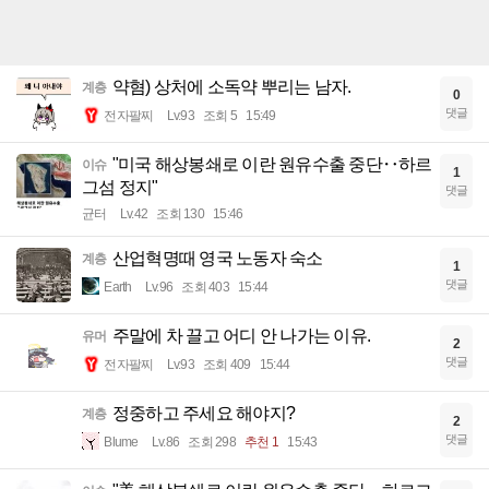
약혐) 상처에 소독약 뿌리는 남자.
계층
0
댓글
전자팔찌
Lv.93
조회 5
15:49
"미국 해상봉쇄로 이란 원유수출 중단‥하르
이슈
1
그섬 정지"
댓글
균터
Lv.42
조회 130
15:46
산업혁명때 영국 노동자 숙소
계층
1
댓글
Earth
Lv.96
조회 403
15:44
주말에 차 끌고 어디 안 나가는 이유.
유머
2
댓글
전자팔찌
Lv.93
조회 409
15:44
정중하고 주세요 해야지?
계층
2
댓글
Blume
Lv.86
조회 298
추천 1
15:43