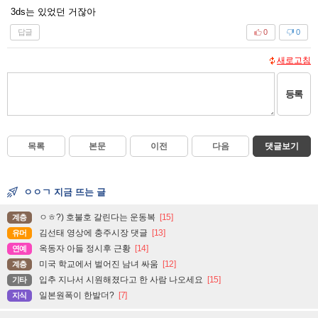
3ds는 있었던 거잖아
답글
0
0
새로고침
등록
목록
본문
이전
다음
댓글보기
ㅇㅇㄱ 지금 뜨는 글
ㅇㅎ?) 호불호 갈린다는 운동복
[15]
계층
김선태 영상에 충주시장 댓글
[13]
유머
옥동자 아들 정시후 근황
[14]
연예
미국 학교에서 벌어진 남녀 싸움
[12]
계층
입추 지나서 시원해졌다고 한 사람 나오세요
[15]
기타
일본원폭이 한발더?
[7]
지식