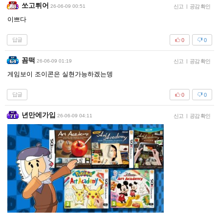
쏘고튀어
26-06-09 00:51
신고
|
공감 확인
이쁘다
답글
0
0
꼼떡
26-06-09 01:19
신고
|
공감 확인
게임보이 조이콘은 실현가능하겠는뎅
답글
0
0
년만에가입
26-06-09 04:11
신고
|
공감 확인