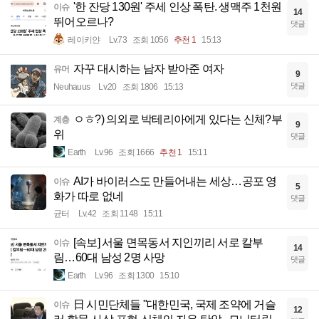
'한 잔당 130원' 주세 인상 폭탄. 생맥주 1천원
이슈
14
뛰어오르나?
댓글
레이키얀
Lv.73
조회 1056
추천 1
15:13
자꾸 대시하는 남자 받아준 여자
유머
9
댓글
Neuhauus
Lv.20
조회 1806
15:13
ㅇㅎ?) 의외로 박테리아에게 있다는 신체?부
계층
9
위
댓글
Earth
Lv.96
조회 1666
추천 1
15:11
AI가 바이러스도 만들어내는 세상…공포 영
이슈
5
화가 따로 없네
댓글
균터
Lv.42
조회 1148
15:11
[속보] 서울 면목동서 지인끼리 서로 칼부
이슈
14
림…60대 남성 2명 사망
댓글
Earth
Lv.96
조회 1300
15:10
日 시민단체들 "대한민국, 국제 조약에 거슬
이슈
12