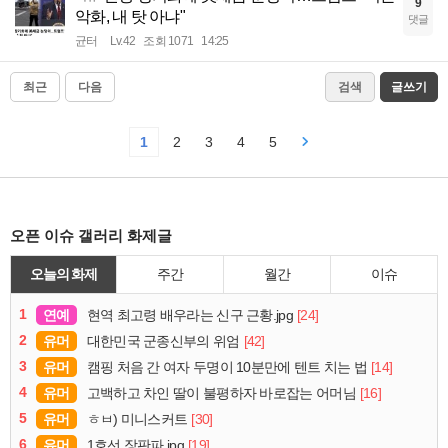
9
악화, 내 탓 아냐"
댓글
균터
Lv.42
조회 1071
14:25
최근
다음
검색
글쓰기
1
2
3
4
5
오픈 이슈 갤러리 화제글
오늘의 화제
주간
월간
이슈
1
연예
[24]
현역 최고령 배우라는 신구 근황.jpg
2
유머
[42]
대한민국 군종신부의 위엄
3
유머
[14]
캠핑 처음 간 여자 두명이 10분만에 텐트 치는 법
4
유머
[16]
고백하고 차인 딸이 불평하자 바로잡는 어머님
5
유머
[30]
ㅎㅂ) 미니스커트
6
유머
[19]
1호선 장판파.jpg