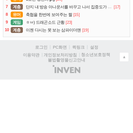
7
계층
[17]
단지 내 방송 아나운서를 바꾸고 나서 집중도가 확 올라갔다는 한 아파트의 안내방송
8
유머
[15]
축협을 한번에 보여주는 짤
9
게임
[23]
ㅎㅂ) 드래곤소드 근황
10
계층
[19]
이젠 다시는 못 보는 삼파이더맨
로그인
PC화면
퀵링크
설정
청소년보호정책
이용약관
개인정보처리방침
▲
불법촬영물신고안내
(주)
인
벤