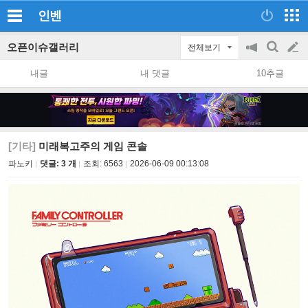
인벤
오픈이슈갤러리
전체보기
공
검
글
지
색
내글
내 댓글
10추글
on/off
쓰
기
[기타]
미래복고주의 게임 콘솔
파노키
댓글: 3 개
조회:
6563
2026-06-09 00:13:08