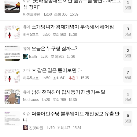
"美 해상봉쇄로 이란 원유수출 중단…하르그
이슈
1
섬 정지"
댓글
빈센트멧젠
Lv.60
조회 366
15:39
소개팅녀가 경제개념이 부족해서 헤어짐
유머
3
댓글
하루5프로
Lv.50
조회 863
15:38
오늘은 누구랑 잘까....?
유머
2
댓글
Earth
Lv.96
조회 862
15:36
ㅈ 같은 일은 뜯어보면 다
기타
7
댓글
하루5프로
Lv.50
조회 641
추천 1
15:35
남친 전여친이 입사동기면 생기는 일
유머
1
댓글
Neuhauus
Lv.20
조회 799
15:35
더불어민주당 블루웨이브 개인정보 유출 안
이슈
0
내
댓글
진겟타원
Lv.70
조회 447
15:34