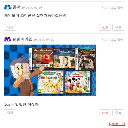
꼼떡
26-06-09 01:19
신고
|
공감 확인
게임보이 조이콘은 실현가능하겠는뎅
답글
0
0
년만에가입
26-06-09 04:11
신고
|
공감 확인
3ds는 있었던 거잖아
답글
0
0
새로고침