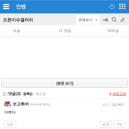
인벤
오픈이슈갤러리
전체보기
공
검
글
지
색
내글
내 댓글
10추글
on/off
쓰
기
[본문 보기]
댓글
(3)
등록순
|
최신순
새로고침
쏘고튀어
26-06-09 00:51
신고
|
공감 확인
이쁘다
답글
0
0