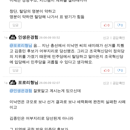
이제는 정당구조, 시스템이 계파를 잘라내니까
창단, 탈당의 명분이 약하고
명분이 약하면 탈당해 나가서 표 받기가 힘듦
답글
0
0
인생은경험
26-06-09 00:52
신고
|
공감 확인
@포로리형님
음... 지난 총선에서 이낙연 씨의 새미래가 선거를 치뤘
고 김종민 후보가 어부지리로 당선됐죠. 그리고 조국혁신당이 정의당
의 지위를 가졌기 때문에 민주당에서 탈당하고 얼마든지 조국혁신당
에 입당해서 민주당을 괴롭힐 수 있다고 생각해요.
답글
0
0
포로리형님
26-06-09 02:07
신고
|
공감 확인
@인생은경험
잘못알고 계시는게 있으신데
이낙연은 규모로 보나 선거 결과로 보나 세력화에 완전히 실패한 사례
이고
김종민은 어부지리로 당선된게 아니라
그 지역에 공천 받은 민주당 후보가