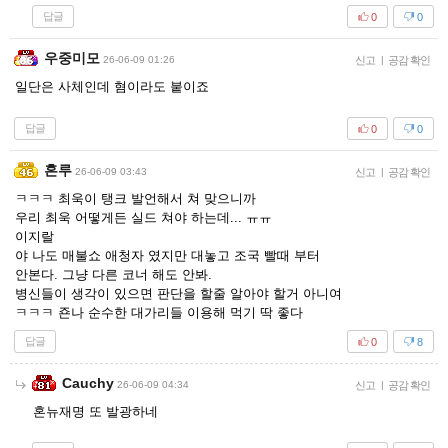
답글
0
0
우중미모
26-06-09 01:26
신고
|
공감 확인
일단은 사체인데 혐이라도 붙이죠
답글
0
0
혼루
26-06-09 03:43
신고
|
공감 확인
ㅋㅋㅋ 최욱이 탱크 발언해서 쳐 맞으니까
우리 최욱 어떻게든 실드 쳐야 하는데... ㅠㅠ
이지랄
야 나도 매불쇼 애청자 였지만 대놓고 조국 빨때 부터
안본다. 그냥 다른 코너 해도 안봐.
병신들이 생각이 있으면 판단을 할줄 알아야 할거 아니여
ㅋㅋㅋ 죤나 순수한 대가리들 이용해 먹기 딱 좋다
답글
0
8
Cauchy
26-06-09 04:34
신고
|
공감 확인
혼뉴재명 또 발광하네