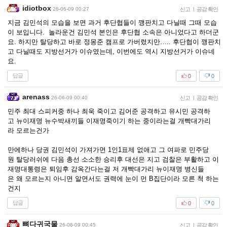
idiotbox
26-06-09 00:27
신고
|
공감 확인
지금 김민석의 모습을 보면 과거 후단협들이 깽판치고 다닐때 그때 모습
이 보입니다. 놀라운건 김민석 본인은 후단협 소속은 아니었다고 하더군
요. 하지만 탈당하고 바로 정몽준 캠프로 가버렸지만….. 후단협이 깽판치
고 다닐때도 지방선거가 이슈였는데, 이번에도 역시 지방선거가 이슈네
요.
답글
0
0
arenass
26-06-09 00:40
신고
|
공감 확인
민주 최대 스피커중 하나 최욱 죽이고 김어준 공격하고 유시민 공격하
고 뉴이재명 뉴수박새끼들 이재명죽이기 하는 중이라는걸 개빡대가리
라 모르는건가
만에하나 당권 김민석이 가져가면 1인1표제 없애고 그 여파로 민주당
원 탈당러쉬에 다음 총선 소소한 승리후 대선은 지고 검찰은 부활하고 이
재명대통령은 퇴임후 감옥간다는걸 저 개빡대가리 뉴이재명 병신들
은 왜 모르는지 아니면 알면서도 권력에 눈이 먼 B집단이라 모른 척 하는
건지
답글
0
0
뼈다귀국물
26-06-09 00:45
신고
|
공감 확인