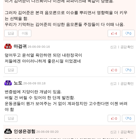
이거 김어준이 다스뵈이다 이전에 파파이스때 똑같이 당했음.
그러자 김어준은 본격 음모른으로 이슈를 뿌리면서 영향력을 더 키우
는 선택을 함.
우리가 기억하는 김어준의 이상한 음모론들 주장들이 다 이때 나옴.
답글
이동
4
0
마검귀
26-06-09 00:16
신고
|
공감 확인
덮어두고 윤석열 욕만하면 되던 내란정국이
저들에겐 아이러니하게 좋은시절 이었겠네
답글
0
0
노도
26-06-09 00:18
신고
|
공감 확인
변증법에 지양이란 개념이 있음.
버릴 건 버릴 수 있어야 한 단계 발전함.
운동권들이 뭔가 보여주는 거 없이 계파정치만 고수한다면 이젠 버려
야 함
답글
0
0
인생은경험
26-06-09 00:20
신고
|
공감 확인