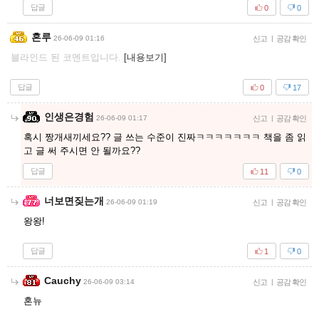
답글
0
0
혼루
26-06-09 01:16
신고
|
공감 확인
블라인드 된 코멘트입니다.
[내용보기]
답글
0
17
인생은경험
26-06-09 01:17
신고
|
공감 확인
혹시 짱개새끼세요?? 글 쓰는 수준이 진짜ㅋㅋㅋㅋㅋㅋㅋ 책을 좀 읽
고 글 써 주시면 안 될까요??
답글
11
0
너보면짖는개
26-06-09 01:19
신고
|
공감 확인
왕왕!
답글
1
0
Cauchy
26-06-09 03:14
신고
|
공감 확인
혼뉴