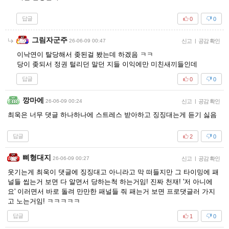
답글
0
0
그림자군주
26-06-09 00:47
신고
|
공감 확인
이낙연이 탈당해서 좆된걸 봤는데 하겠음 ㅋㅋ
당이 좆되서 정권 털리던 말던 지들 이익에만 미친새끼들인데
답글
0
0
깡마에
26-06-09 00:24
신고
|
공감 확인
최욱은 너무 댓글 하나하나에 스트레스 받아하고 징징대는게 듣기 싫음
답글
2
0
삐형대지
26-06-09 00:27
신고
|
공감 확인
웃기는게 최욱이 댓글에 징징대고 아니라고 막 떠들지만 그 타이밍에 패
널들 씹는거 보면 다 알면서 당하는척 하는거임! 진짜 천재! '저 아니에
요' 이러면서 바로 돌려 만만한 패널들 줘 패는거 보면 프로댓글러 가지
고 노는거임! ㅋㅋㅋㅋㅋ
답글
1
0