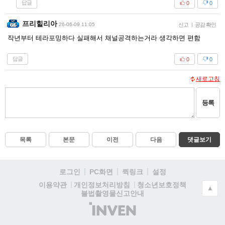
답글
0
0
프리힐리아
26-06-09 11:05
신고
|
공감 확인
작년부터 테라포밍하다 실패해서 채널공격하는거라 생각하면 편함
답글
0
0
새로고침
등록
목록
본문
이전
다음
댓글보기
로그인
PC화면
퀵링크
설정
청소년보호정책
이용약관
개인정보처리방침
▲
불법촬영물신고안내
(주)
인