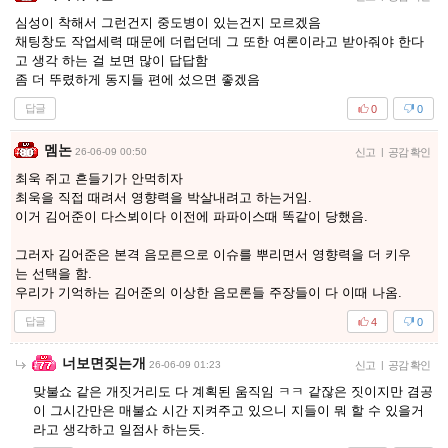
심성이 착해서 그런건지 중도병이 있는건지 모르겠음
채팅창도 작업세력 때문에 더럽던데 그 또한 여론이라고 받아줘야 한다
고 생각 하는 걸 보면 많이 답답함
좀 더 뚜렸하게 동지들 편에 섰으면 좋겠음
답글
0
0
멤논
26-06-09 00:50
신고
|
공감 확인
최욱 쥐고 흔들기가 안먹히자
최욱을 직접 때려서 영향력을 박살내려고 하는거임.
이거 김어준이 다스뵈이다 이전에 파파이스때 똑같이 당했음.
그러자 김어준은 본격 음모른으로 이슈를 뿌리면서 영향력을 더 키우
는 선택을 함.
우리가 기억하는 김어준의 이상한 음모론들 주장들이 다 이때 나옴.
답글
4
0
너보면짖는개
26-06-09 01:23
신고
|
공감 확인
맞불쇼 같은 개짓거리도 다 계획된 움직임 ㅋㅋ 같잖은 짓이지만 겸공
이 그시간만은 매불쇼 시간 지켜주고 있으니 지들이 뭐 할 수 있을거
라고 생각하고 일점사 하는듯.