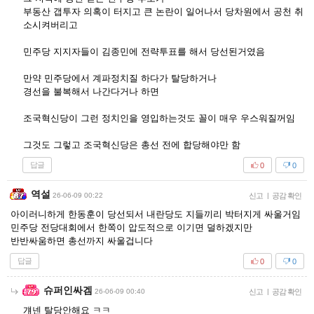
부동산 갭투자 의혹이 터지고 큰 논란이 일어나서 당차원에서 공천 취
소시켜버리고
민주당 지지자들이 김종민에 전략투표를 해서 당선된거였음
만약 민주당에서 계파정치질 하다가 탈당하거나
경선을 불복해서 나간다거나 하면
조국혁신당이 그런 정치인을 영입하는것도 꼴이 매우 우스워질꺼임
그것도 그렇고 조국혁신당은 총선 전에 합당해야만 함
답글
0
0
역설
26-06-09 00:22
신고
|
공감 확인
아이러니하게 한동훈이 당선되서 내란당도 지들끼리 박터지게 싸울거임
민주당 전당대회에서 한쪽이 압도적으로 이기면 덜하겠지만
반반싸움하면 총선까지 싸울겁니다
답글
0
0
슈퍼인싸겜
26-06-09 00:40
신고
|
공감 확인
걔넨 탈당안해요 ㅋㅋ