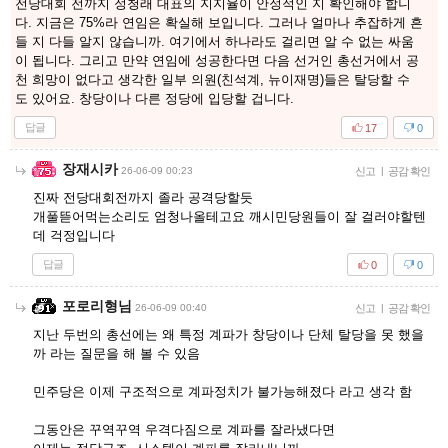
전당대회 전까지 정청래 대표의 지지율이 안정적인 지 확인해야 합니
다. 지금은 75%라 연임은 확실해 보입니다. 그러나 얼마나 추잡하게 흔
들 지 다들 알지 않습니까. 여기에서 하나라도 걸리면 알 수 없는 싸움
이 됩니다. 그리고 만약 연임에 성공한다면 다음 선거인 총선거에서 공
천 희망이 없다고 생각한 일부 의원(친석계, 뉴이재명)들은 탈당할 수
도 있어요. 창당이나 다른 정당에 입당할 겁니다.
답글
17
0
장재시카
26-06-09 00:23
신고
|
공감 확인
진짜 전당대회전까지 졸라 공격당할듯
개풀뜯어먹는소리도 엄청나올테고요 깨시민당원들이 잘 걸러야할텐
데 걱정입니다
답글
0
0
포로리형님
26-06-09 00:40
신고
|
공감 확인
지난 두번의 총선에는 왜 특정 계파가 창당이나 단체 탈당을 못 했을
까 라는 질문을 해 볼 수 있음
민주당은 이제 구조적으로 계파정치가 불가능해졌다 라고 생각 함
그동안은 꾸역꾸역 우격다짐으로 계파를 잘라냈다면