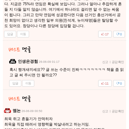
다. 지금은 75%라 연임은 확실해 보입니다. 그러나 얼마나 추잡하게 흔
들 지 다들 알지 않습니까. 여기에서 하나라도 걸리면 알 수 없는 싸움
이 됩니다. 그리고 만약 연임에 성공한다면 다음 선거인 총선거에서 공
천 희망이 없다고 생각한 일부 의원(친석계, 뉴이재명)들은 탈당할 수
도 있어요. 창당이나 다른 정당에 입당할 겁니다.
답글
이동
17
0
인생은경험
26-06-09 01:17
신고
|
공감 확인
혹시 짱개새끼세요?? 글 쓰는 수준이 진짜ㅋㅋㅋㅋㅋㅋㅋ 책을 좀 읽
고 글 써 주시면 안 될까요??
답글
이동
11
0
멤논
26-06-09 00:50
신고
|
공감 확인
최욱 쥐고 흔들기가 안먹히자
최욱을 직접 때려서 영향력을 박살내려고 하는거임.