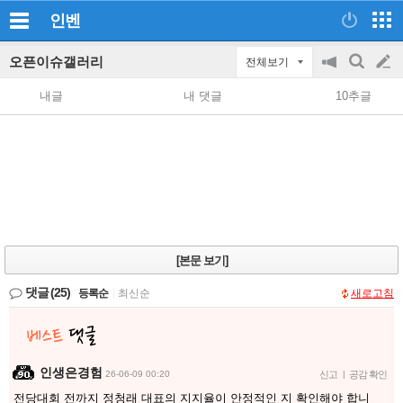
인벤
오픈이슈갤러리
전체보기
공
검
글
지
색
내글
내 댓글
10추글
on/off
쓰
기
[본문 보기]
댓글
(25)
등록순
|
최신순
새로고침
인생은경험
26-06-09 00:20
신고
|
공감 확인
전당대회 전까지 정청래 대표의 지지율이 안정적인 지 확인해야 합니