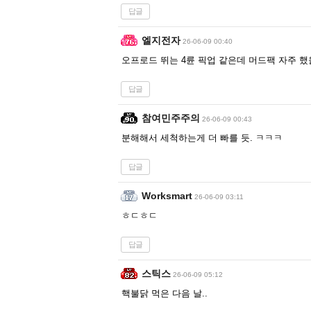
답글
엘지전자
26-06-09 00:40
오프로드 뛰는 4륜 픽업 같은데 머드팩 자주 했을
답글
참여민주주의
26-06-09 00:43
분해해서 세척하는게 더 빠를 듯. ㅋㅋㅋ
답글
Worksmart
26-06-09 03:11
ㅎㄷㅎㄷ
답글
스틱스
26-06-09 05:12
핵불닭 먹은 다음 날..