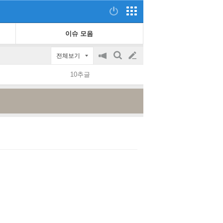
이슈 모음
전체보기
공
검
글
지
색
10추글
on/off
쓰
기