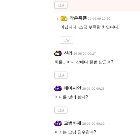
답글
작은폭풍
26-06-09 10:20
아닙니다. 조금 부족한 차입니다.
답글
신라
26-06-09 00:27
차를.. 어디 강에다 한번 담군겨?
답글
데마시안
26-06-09 00:28
커피를 넣어 놨나?
답글
교범바제
26-06-09 00:30
이거는 그냥 침수찬데?