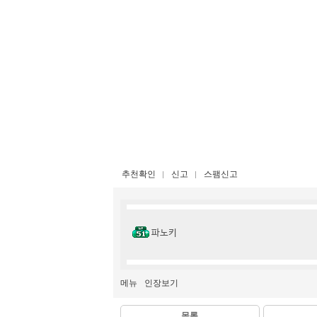
추천확인
신고
스팸신고
파노키
메뉴
인장보기
목록