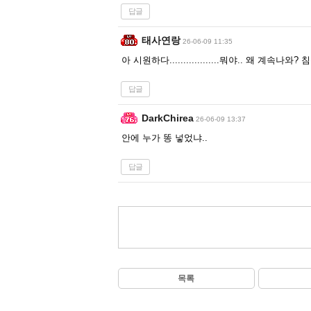
답글
태사연랑
26-06-09 11:35
아 시원하다..................뭐야.. 왜 계속나와? 
답글
DarkChirea
26-06-09 13:37
안에 누가 똥 넣었냐..
답글
목록