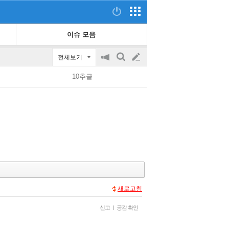
이슈 모음
전체보기
공
검
글
지
색
10추글
on/off
쓰
기
새로고침
신고
|
공감 확인