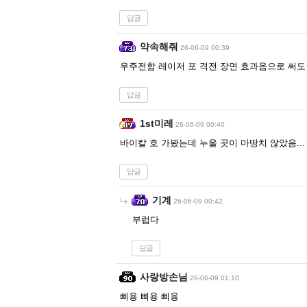
답글
약속해줘
26-06-09 00:39
우주전함 레이저 포 격전 장면 효과음으로 써도
답글
1st미레
26-06-09 00:40
바이칼 호 가봤는데 누울 곳이 마땅치 않았음..
답글
기계
26-06-09 00:42
부럽다
답글
사랑방손님
26-06-09 01:10
삐용 삐용 삐용