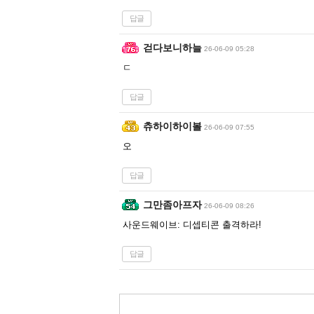
답글
걷다보니하늘
26-06-09 05:28
ㄷ
답글
츄하이하이볼
26-06-09 07:55
오
답글
그만좀아프자
26-06-09 08:26
사운드웨이브: 디셉티콘 출격하라!
답글