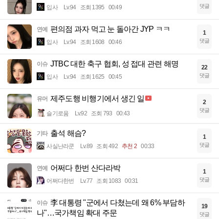
댓글
입사
Lv.94
조회 1395
00:49
편의점 과자 먹고 눈 돌아간 JYP ㅋㅋ
연예
1
댓글
입사
Lv.94
조회 1608
00:46
JTBC 대한 축구 협회, 성 접대 관련 해명
이슈
22
댓글
입사
Lv.94
조회 1625
00:45
제주도행 비행기에서 생긴 일
유머
2
댓글
슬기로움
Lv.92
조회 793
00:43
출석 해슴?
기타
1
댓글
사실난라쿤
Lv.89
조회 492
추천 2
00:33
어쩌다 한번 산다라박
연예
1
댓글
어쩌다한번
Lv.77
조회 1083
00:31
李 대통령 "군에서 다쳤는데 왜 6% 부담하
이슈
19
나"…국가책임 확대 주문
댓글