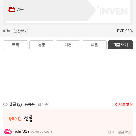
멤논
메뉴
인장보기
EXP 93%
목록
본문
이전
다음
댓글쓰기
댓글
(2)
등록순
|
최신순
새로고침
hdm317
26-06-09 00:43
신고
|
공감 확인