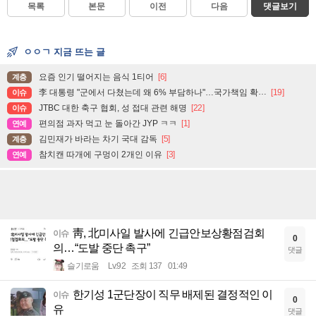
목록
본문
이전
다음
댓글보기
ㅇㅇㄱ 지금 뜨는 글
요즘 인기 떨어지는 음식 1티어
[6]
계층
李 대통령 "군에서 다쳤는데 왜 6% 부담하나"…국가책임 확대 주문
[19]
이슈
JTBC 대한 축구 협회, 성 접대 관련 해명
[22]
이슈
편의점 과자 먹고 눈 돌아간 JYP ㅋㅋ
[1]
연예
김민재가 바라는 차기 국대 감독
[5]
계층
참치캔 따개에 구멍이 2개인 이유
[3]
연예
靑, 北미사일 발사에 긴급안보상황점검회
이슈
0
의…“도발 중단 촉구”
댓글
슬기로움
Lv.92
조회 137
01:49
한기성 1군단장이 직무 배제된 결정적인 이
이슈
0
유
댓글