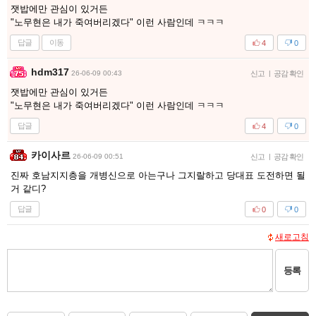
잿밥에만 관심이 있거든
"노무현은 내가 죽여버리겠다" 이런 사람인데 ㅋㅋㅋ
답글
이동
4
0
hdm317
26-06-09 00:43
신고
|
공감 확인
잿밥에만 관심이 있거든
"노무현은 내가 죽여버리겠다" 이런 사람인데 ㅋㅋㅋ
답글
4
0
카이사르
26-06-09 00:51
신고
|
공감 확인
진짜 호남지지층을 개병신으로 아는구나 그지랄하고 당대표 도전하면 될
거 같디?
답글
0
0
새로고침
등록