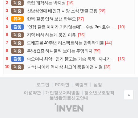
2
계층
[16]
축협 개혁하는 박지성
3
계층
[28]
신남성연대 배인규 사망 소식 댓글 근황
4
유머
[37]
한복 잘못 입혀 보낸 학부모
5
감동
[10]
“인형 같은 아이가 가라앉는데”…수심 3m 호수 뛰어든 60대 의인
6
계층
[76]
지역 비하 하는게 웃긴 이유.
7
계층
[44]
드래곤볼 40주년 리스펙트하는 만화작가들
8
계층
[59]
후방)요즘 하나둘씩 보이는 투명의자
9
감동
[15]
슥오더니 촤악.. 연기 뚫고는 가슴 툭툭.. 지나가던 아재의 정체
10
계층
[28]
ㅇㅎ) 나이키 역사상 최고의 품질이던 시절
로그인
PC화면
퀵링크
설정
청소년보호정책
이용약관
개인정보처리방침
▲
불법촬영물신고안내
(주)
인
벤