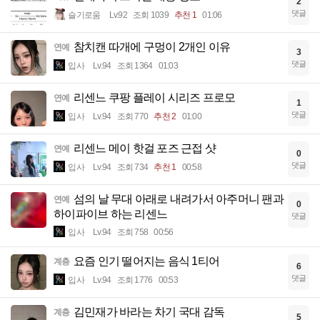
2
댓글
슬기로움
Lv.92
조회 1039
추천 1
01:06
참치캔 따개에 구멍이 2개인 이유
연예
3
댓글
입사
Lv.94
조회 1364
01:03
리센느 쿠팡 플레이 시리즈 프로모
연예
1
댓글
입사
Lv.94
조회 770
추천 2
01:00
리센느 메이 핫걸 포즈 근접 샷
연예
0
댓글
입사
Lv.94
조회 734
추천 1
00:58
섬의 날 무대 아래로 내려가서 아주머니 팬과
연예
0
하이파이브 하는 리센느
댓글
입사
Lv.94
조회 758
00:56
요즘 인기 떨어지는 음식 1티어
계층
6
댓글
입사
Lv.94
조회 1776
00:53
김민재가 바라는 차기 국대 감독
계층
5