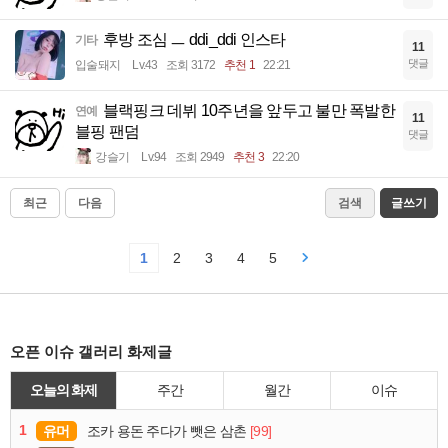
후방 조심 ㅡ ddi_ddi 인스타
기타
11
댓글
입술돼지
Lv.43
조회 3172
추천 1
22:21
블랙핑크 데뷔 10주년을 앞두고 불만 폭발한
연예
11
블핑 팬덤
댓글
강슬기
Lv.94
조회 2949
추천 3
22:20
최근
다음
검색
글쓰기
1
2
3
4
5
오픈 이슈 갤러리 화제글
오늘의 화제
주간
월간
이슈
1
유머
[99]
조카 용돈 주다가 뺏은 삼촌