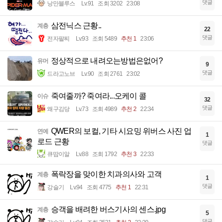
댓글
낭만블루스
Lv.91
조회 3202
23:08
삼전닉스 근황..
계층
22
댓글
전자팔찌
Lv.93
조회 5489
추천 1
23:06
정상적으로 내려오는방법은없어?
유머
9
댓글
드라고노브
Lv.90
조회 2761
23:02
죽여줄까? 죽여라...오케이 콜
이슈
32
댓글
왜구김당
Lv.73
조회 4989
추천 2
22:34
QWER의 보컬, 기타 시요밍 위버스 사진 업
연예
1
로드 근황
댓글
큐땁이알
Lv.88
조회 1792
추천 3
22:33
폭락장을 맞이한 치과의사와 고객
계층
1
댓글
강슬기
Lv.94
조회 4775
추천 1
22:31
승객을 배려한 버스기사의 센스.jpg
계층
5
댓글