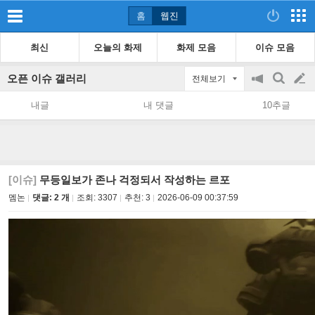
홈
웹진
최신
오늘의 화제
화제 모음
이슈 모음
오픈 이슈 갤러리
전체보기
공
검
글
지
색
내글
내 댓글
10추글
on/off
쓰
기
[이슈]
무등일보가 존나 걱정되서 작성하는 르포
멤논
댓글: 2 개
조회:
3307
추천:
3
2026-06-09 00:37:59