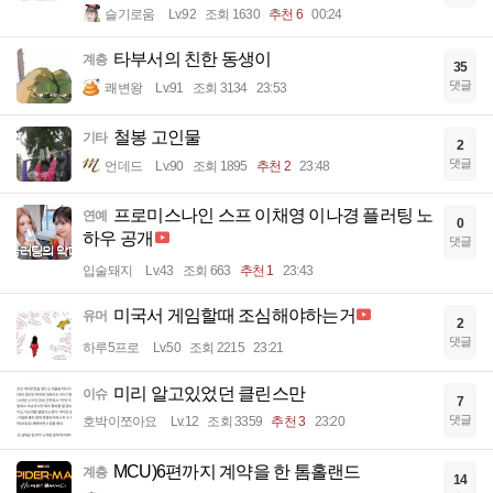
슬기로움
Lv.92
조회 1630
추천 6
00:24
타부서의 친한 동생이
계층
35
댓글
쾌변왕
Lv.91
조회 3134
23:53
철봉 고인물
기타
2
댓글
언데드
Lv.90
조회 1895
추천 2
23:48
프로미스나인 스프 이채영 이나경 플러팅 노
연예
0
하우 공개
댓글
입술돼지
Lv.43
조회 663
추천 1
23:43
미국서 게임할때 조심해야하는거
유머
2
댓글
하루5프로
Lv.50
조회 2215
23:21
미리 알고있었던 클린스만
이슈
7
댓글
호박이쪼아요
Lv.12
조회 3359
추천 3
23:20
MCU)6편까지 계약을 한 톰홀랜드
계층
14