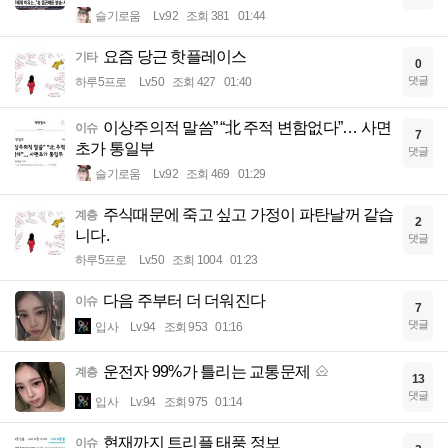
슬기로움
Lv.92
조회 381
01:44
요즘 당근 핫플레이스
기타
0
댓글
하루5프로
Lv.50
조회 427
01:40
이상주의적 말씀” “北 주적 변함없다”… 사면
이슈
7
초가 통일부
댓글
슬기로움
Lv.92
조회 469
01:29
주식때문에 죽고 싶고 가정이 파탄날꺼 같습
계층
2
니다.
댓글
하루5프로
Lv.50
조회 1004
01:23
다음 주부터 더 더워진다
이슈
7
댓글
입사
Lv.94
조회 953
01:16
운전자 99%가 틀리는 교통문제
계층
13
댓글
입사
Lv.94
조회 975
01:14
현재까지 트리플 태풍 정보
이슈