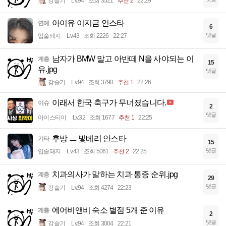
강슬기
Lv.94
조회 3521
추천 2
22:29
아이유 이지금 인스타
연예
6
댓글
입술돼지
Lv.43
조회 2226
22:27
남자가 BMW 말고 아반떼 N을 사야되는 이
계층
15
유.jpg
댓글
강슬기
Lv.94
조회 3790
추천 1
22:26
이래서 한국 축구가 무너졌습니다.
이슈
2
댓글
아이스티이
Lv.32
조회 1677
추천 1
22:25
후방 ㅡ 빛베리 안스타
기타
15
댓글
입술돼지
Lv.43
조회 5061
추천 2
22:25
치과의사가 말하는 치과 통증 순위.jpg
계층
29
댓글
강슬기
Lv.94
조회 4274
22:23
에어비앤비 숙소 별점 5개 준 이유
계층
2
댓글
강슬기
Lv.94
조회 3004
22:21