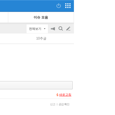
이슈 모음
전체보기
공
검
글
지
색
10추글
on/off
쓰
기
새로고침
신고
|
공감 확인