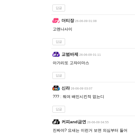
답글
더티장
26-06-09 01:08
고멘나사이
답글
교범바제
26-06-09 01:11
아가리또 고쟈이마스
답글
신라
26-06-09 03:07
??? : 뭐여 배민시킨적 없는디
답글
커피and금연
26-06-09 04:55
진짜야? 요새는 이런거 보면 의심부터 들어