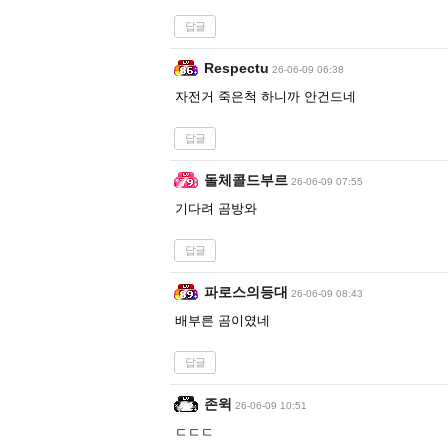
답글
Respectu
26-06-09 06:38
자전거 죽은척 하니까 안건드네
답글
돌체콜드부르
26-06-09 07:55
기다려 곰방와
답글
파로스의등대
26-06-09 08:43
배부른 곰이였네
답글
존윅
26-06-09 10:51
ㄷㄷㄷ