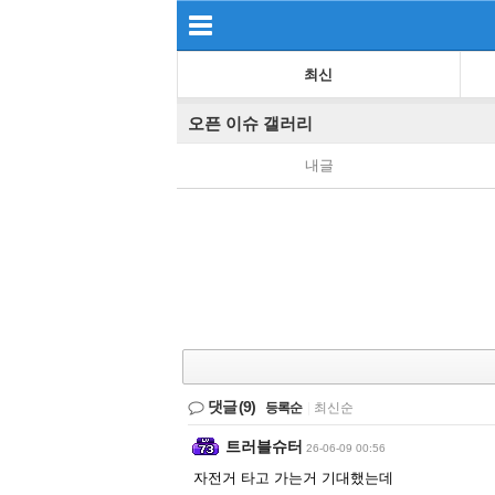
최신
오픈 이슈 갤러리
내글
댓글
(9)
등록순
|
최신순
트러블슈터
26-06-09 00:56
자전거 타고 가는거 기대했는데