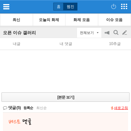
홈
웹진
최신
오늘의 화제
화제 모음
이슈 모음
오픈 이슈 갤러리
전체보기
공
검
글
지
색
내글
내 댓글
10추글
on/off
쓰
기
[본문 보기]
댓글
(5)
등록순
|
최신순
새로고침