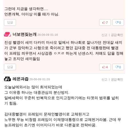
그런데 지금을 생각하면....
언론개혁, 더이상 미룰 때가 아님.
답글
7
0
너보면짖는개
26-06-09 01:16
신고
|
공감 확인
진성 빨갱이 새끼 다카끼 마사오 밑에서 하나회로 잘나가던 전대갈 새끼
가 군부 장악하고 사형으로 죽이려고 했던 김대중 전 대통령한테 빨갱
이 프레임 씌우면서 사상검증 ㅇㅈㄹ 하는게 넌센스지. 저떄도 답을 정해
놓고 조지던 새끼들임
답글
4
0
레몬과즙
26-06-09 01:20
신고
|
공감 확인
오늘날에와서는 많이 희석되었는데
그 이유중 하나는 대중관심의 분산방지.
일베세력이 꾸준히 반복적으로 인지고정하기에는 타겟의 범위를 넓히
기 힘듬.
김대중빨갱이 프레임이 문재인빨갱이로 교체된거고
노무현 무능 비청렴 프레임이 이재명대통령으로 교체된거라봄. 근데 무
능프레임이 초기엔 이어지다가 바로 다른걸로 전략바꿈.