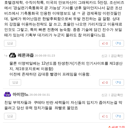
호텔경제학, 수직이착륙, 미국의 안보자산이 그래픽카드 5만장, 조선비즈
에서 '경실련기축통화국 곧 가능성' 기사를 낸후 얼마안지나서 같은 조선
비즈에서 기축통화국 인용한 이재명보도 냄 ㅋ 곧 경제폭망 이런것들인
데, 일베가 뛰어난점은 한발후퇴함으로써 두발 전진하는 걸 잘함. 상대
의 강점을 이용하는전략도 잘 쓰고, 효율만 나오면 가리지않고 이용재료
인것도 그렇고, 특히 빠른 전환에 능숙함. 종종 기술에 담긴 진수가 보일
때가 있는데 기획부 대가리가 누군지 몰라도 참 머리좋다느낌.
답글
0
0
레몬과즙
26-06-09 01:23
신고
|
공감 확인
물론 이명박일베는 12년도쯤 탄생한거(기존의 인기사이트를 제1생산
지, 제1유포지로써 이용함)
이전에 존재하던 김대중 빨갱이 프레임을 이용함.
답글
0
0
아이얀느
26-06-09 04:31
신고
|
공감 확인
친일 부역자들과 쿠테타 반란 세력들이 자신들의 입지가 좁아지는걸 막
을려고 당선 유력 정치가들을 좌빨로 몰았죠
답글
1
0
새로고침