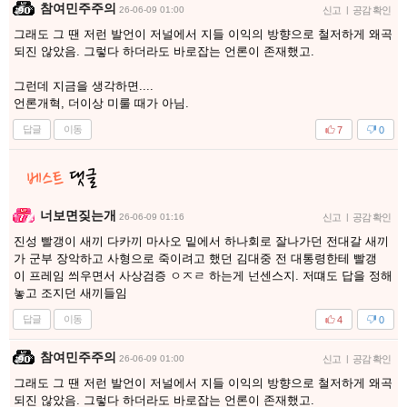
참여민주주의
26-06-09 01:00
신고
|
공감 확인
그래도 그 땐 저런 발언이 저널에서 지들 이익의 방향으로 철저하게 왜곡
되진 않았음. 그렇다 하더라도 바로잡는 언론이 존재했고.
그런데 지금을 생각하면....
언론개혁, 더이상 미룰 때가 아님.
답글
이동
7
0
너보면짖는개
26-06-09 01:16
신고
|
공감 확인
진성 빨갱이 새끼 다카끼 마사오 밑에서 하나회로 잘나가던 전대갈 새끼
가 군부 장악하고 사형으로 죽이려고 했던 김대중 전 대통령한테 빨갱
이 프레임 씌우면서 사상검증 ㅇㅈㄹ 하는게 넌센스지. 저떄도 답을 정해
놓고 조지던 새끼들임
답글
이동
4
0
참여민주주의
26-06-09 01:00
신고
|
공감 확인
그래도 그 땐 저런 발언이 저널에서 지들 이익의 방향으로 철저하게 왜곡
되진 않았음. 그렇다 하더라도 바로잡는 언론이 존재했고.