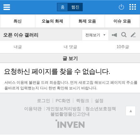
홈
웹진
최신
오늘의 화제
화제 모음
이슈 모음
오픈 이슈 갤러리
전체보기
공
검
글
지
색
내글
내 댓글
10추글
on/off
쓰
글 보기
기
요청하신 페이지를 찾을 수 없습니다.
서비스 이용에 불편을 드려 죄송합니다. 먼저 새로고침 해보시고 페이지의 주소를
올바르게 입력했는지 다시 한번 확인해 보시기 바랍니다.
로그인
PC화면
퀵링크
설정
청소년보호정책
이용약관
개인정보처리방침
▲
불법촬영물신고안내
(주)
인
벤