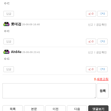
ㅇㄷ
답글
0
0
롯데검
26-06-09 16:46
신고
|
공감 확인
ㅇㄷ
답글
0
0
Ah64e
26-06-09 23:41
신고
|
공감 확인
ㅇㄷ
답글
0
0
새로고침
등록
목록
본문
이전
다음
댓글보기