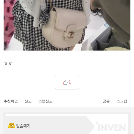
ㅎㅎ
1
추천확인
신고
스팸신고
공유
스크랩
입술돼지