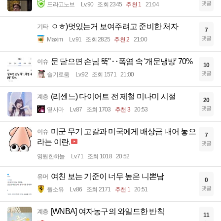
댓글
드라고노브
Lv.90
조회 2345
추천 1
21:04
ㅇㅎ)멋있는거 보여주려고 준비한 처자
기타
7
댓글
Maxim
Lv.91
조회 2825
추천 2
21:00
문 닫으면 손님 뚝"‥폭염 속 '개문냉방' 70%
이슈
10
댓글
슬기로움
Lv.92
조회 1571
21:00
(리센느) 다이어트 전 제철 미나미 시절
계층
20
댓글
옆사마
Lv.87
조회 1703
추천 3
20:53
미군 무기 고갈과 미국에게 배상금 내어 놓으
이슈
7
라는 이란.
댓글
영원한하늘
Lv.71
조회 1018
20:52
여친 보는 기준이 너무 높은 니뽄남
유머
0
댓글
풀소유
Lv.86
조회 2171
추천 1
20:51
[WNBA] 여자농구의 와일드한 반칙
계층
11