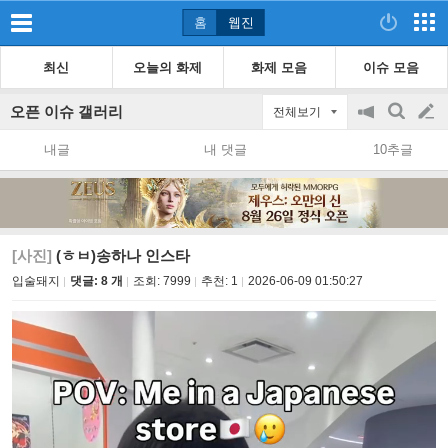
홈
웹진
최신
오늘의 화제
화제 모음
이슈 모음
오픈 이슈 갤러리
전체보기
공
검
글
지
색
내글
내 댓글
10추글
on/off
쓰
기
[사진]
(ㅎㅂ)송하나 인스타
입술돼지
댓글: 8 개
조회:
7999
추천:
1
2026-06-09 01:50:27