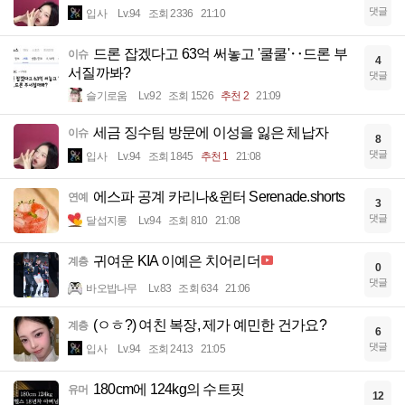
댓글
입사
Lv.94
조회 2336
21:10
드론 잡겠다고 63억 써놓고 '쿨쿨'‥드론 부
이슈
4
서질까봐?
댓글
슬기로움
Lv.92
조회 1526
추천 2
21:09
세금 징수팀 방문에 이성을 잃은 체납자
이슈
8
댓글
입사
Lv.94
조회 1845
추천 1
21:08
에스파 공계 카리나&윈터 Serenade.shorts
연예
3
댓글
달섭지롱
Lv.94
조회 810
21:08
귀여운 KIA 이예은 치어리더
계층
0
댓글
바오밥나무
Lv.83
조회 634
21:06
(ㅇㅎ?) 여친 복장, 제가 예민한 건가요?
계층
6
댓글
입사
Lv.94
조회 2413
21:05
180cm에 124kg의 수트핏
유머
12