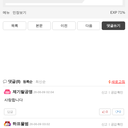
메뉴
인장보기
EXP 71%
목록
본문
이전
다음
댓글쓰기
댓글
(8)
등록순
|
최신순
새로고침
제기랄공명
26-06-09 02:04
신고
|
공감 확인
사랑합니다
답글
0
0
하프물범
26-06-09 03:02
신고
|
공감 확인