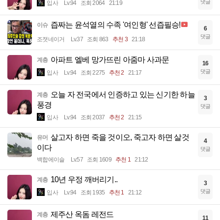
댓글
입사
Lv.94
조회 2064
21:19
즙짜는 윤석열의 수족 '여인형' 선즙필승!
이슈
6
댓글
조졋네이거
Lv.37
조회 863
추천 3
21:18
아파트 엘베 망가뜨린 아줌마 사과문
계층
16
댓글
입사
Lv.94
조회 2275
추천 2
21:17
오늘 자 전국에서 인증하고 있는 신기한 하늘
계층
3
풍경
댓글
입사
Lv.94
조회 2037
추천 2
21:15
살고자 하면 죽을 것이오, 죽고자 하면 살것
유머
4
이다
댓글
백합에이슬
Lv.57
조회 1609
추천 1
21:12
10년 우정 깨버리기..
계층
3
댓글
입사
Lv.94
조회 1935
추천 1
21:12
제주산 옥돔 레전드
계층
11