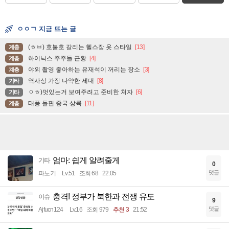
ㅇㅇㄱ 지금 뜨는 글
(ㅎㅂ) 호불호 갈리는 헬스장 옷 스타일
[13]
계층
하이닉스 주주들 근황
[4]
계층
야외 촬영 좋아하는 유재석이 꺼리는 장소
[3]
계층
역사상 가장 나약한 세대
[8]
기타
ㅇㅎ)멋있는거 보여주려고 준비한 처자
[6]
기타
태풍 돌핀 중국 상륙
[11]
계층
엄마: 쉽게 알려줄게
기타
0
댓글
파노키
Lv.51
조회 68
22:05
충격! 정부가 북한과 전쟁 유도
이슈
9
댓글
Ajfucn124
Lv.16
조회 979
추천 3
21:52