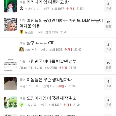
카리나가 입 다물라고 함
계층
3
댓글
부엔까미노
Lv.87
조회 1057
추천 1
21:50
흑인들의 동양인 대하는 마인드, BLM 운동이
기타
12
역겨운 이유
댓글
풀소유
Lv.86
조회 1369
21:43
삼구 ㄷㄷㄷ.GIF
게임
3
댓글
Inven서현
Lv.81
조회 1095
추천 1
21:40
대한민국 바다를 박살낸 정부
이슈
15
댓글
Ajfucn124
Lv.16
조회 2058
추천 5
21:35
이놈들은 무슨 생각일까나
유머
4
댓글
우유리78
Lv.83
조회 1173
추천 2
21:34
오징어게임 미국판 제작 취소
계층
4
댓글
오징어국
Lv.79
조회 1373
추천 1
21:34