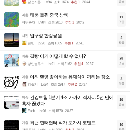
댓글
달섭지롱
Lv.94
조회 1674
추천 1
20:44
태풍 돌핀 중국 상륙
계층
11
댓글
작두콩차
Lv.84
조회 2810
추천 1
20:42
압구정 한강공원
사진
4
댓글
윈빈
Lv.90
조회 1605
추천 1
20:41
길빵 이거 어떻게 할 수 없나?
계층
28
댓글
낭만블루스
Lv.91
조회 2162
추천 4
20:37
야외 촬영 좋아하는 유재석이 꺼리는 장소
계층
3
댓글
강슬기
Lv.94
조회 2917
추천 2
20:37
건강보험 1분기 4조 가까이 적자… 5년 만에
이슈
16
흑자 끊겼다
댓글
Earth
Lv.96
조회 1570
20:37
최근 헌터헌터 작가 토가시 코멘트
계층
10
댓글
작두콩차
Lv.84
조회 2083
추천 3
20:36