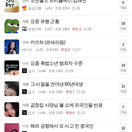
오션월드 트리플에스 김채연
연예
5
댓글
달섭지롱
Lv.94
조회 1054
21:33
요증 유행 근황
계층
10
댓글
명량거북
Lv.87
조회 1969
추천 1
21:28
카즈하 (르세라핌)
연예
1
댓글
배수민
Lv.35
조회 681
추천 2
21:27
요즘 촉법소년 범죄자 수준
이슈
14
댓글
입사
Lv.94
조회 1443
21:26
그 시절을 견뎌낸 80년대생
계층
11
댓글
입사
Lv.94
조회 1800
추천 7
21:24
곱창집 사장님 불 쇼에 외국인들 반응
계층
7
댓글
입사
Lv.94
조회 1920
추천 4
21:22
해외 공항에서 또 사고 친 중국인
이슈
12