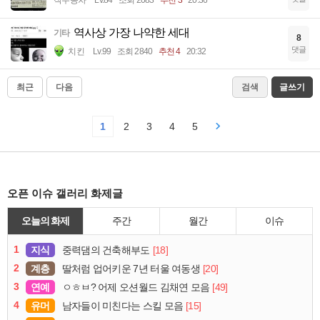
역사상 가장 나약한 세대
기타
8
댓글
치킨
Lv.99
조회 2840
추천 4
20:32
최근
다음
검색
글쓰기
1
2
3
4
5
오픈 이슈 갤러리 화제글
오늘의 화제
주간
월간
이슈
1
지식
[18]
중력댐의 건축해부도
2
계층
[20]
딸처럼 업어키운 7년 터울 여동생
3
연예
[49]
ㅇㅎㅂ? 어제 오션월드 김채연 모음
4
유머
[15]
남자들이 미친다는 스킬 모음