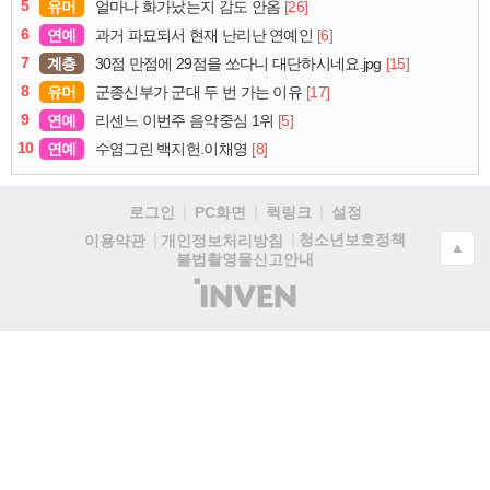
5
유머
[26]
얼마나 화가났는지 감도 안옴
6
연예
[6]
과거 파묘되서 현재 난리난 연예인
7
계층
[15]
30점 만점에 29점을 쏘다니 대단하시네요.jpg
8
유머
[17]
군종신부가 군대 두 번 가는 이유
9
연예
[5]
리센느 이번주 음악중심 1위
10
연예
[8]
수염그린 백지헌.이채영
로그인
PC화면
퀵링크
설정
청소년보호정책
이용약관
개인정보처리방침
▲
불법촬영물신고안내
(주)
인
벤