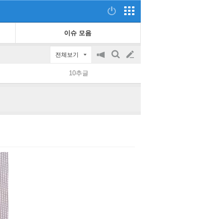
이슈 모음
전체보기
공
검
글
지
색
10추글
on/off
쓰
기