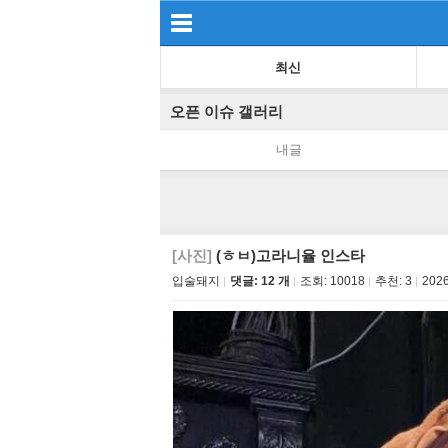
최신
오픈 이슈 갤러리
내글
[사진]
(ㅎㅂ)고라니율 인스타
입술돼지
댓글: 12 개
조회:
10018
추천:
3
2026