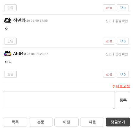
답글
0
0
잠만와
26-06-09 17:55
신고
|
공감 확인
ㅇ
답글
0
0
Ah64e
26-06-09 23:27
신고
|
공감 확인
ㅇㄷ
답글
0
0
새로고침
등록
목록
본문
이전
다음
댓글보기