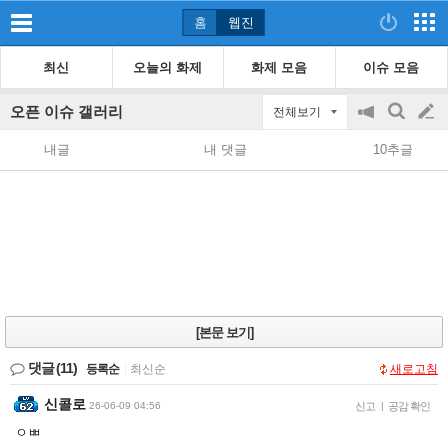
홈
웹진
최신
오늘의 화제
화제 모음
이슈 모음
오픈 이슈 갤러리
전체보기
공
검
글
지
색
내글
내 댓글
10추글
on/off
쓰
기
[본문 보기]
댓글
(11)
등록순
|
최신순
새로고침
신콜로
26-06-09 04:56
신고
|
공감 확인
ㅇㅃ