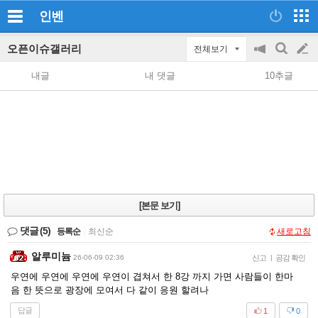
인벤
오픈이슈갤러리
전체보기
공
검
글
지
색
내글
내 댓글
10추글
on/off
쓰
기
[본문 보기]
댓글
(5)
등록순
|
최신순
새로고침
알루미늄
26-06-09 02:36
신고
|
공감 확인
우연에 우연에 우연에 우연이 겹쳐서 한 8강 까지 가면 사람들이 한마
음 한 뜻으로 광장에 모여서 다 같이 응원 할려나
답글
1
0