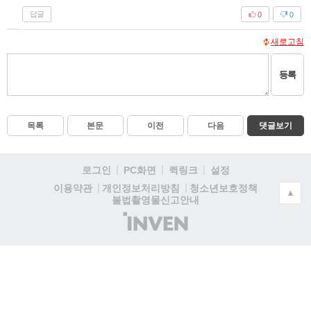
답글
0
0
새로고침
등록
목록
본문
이전
다음
댓글보기
로그인
PC화면
퀵링크
설정
청소년보호정책
이용약관
개인정보처리방침
▲
불법촬영물신고안내
(주)
인
벤