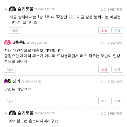
슬기로움
26-06-09 03:26
신고
|
공감 확인
지금 상태에서는 1승 1무 나 32강만 가도 지금 같은 분위기는 아닐겁
니다.더 살아나죠.
답글
0
0
d흑룡b
26-06-09 02:49
신고
|
공감 확인
저는 개인적으로 배준호 기대합니다
공잡으면 제자리 패스가 아니라 드리볼하면서 패스 해주는 모습이 인상
적으로 봅니다
답글
2
0
신라
26-06-09 02:51
신고
|
공감 확인
감스트 머얔ㅋㅋ
답글
1
0
슬기로움
26-06-09 03:26
신고
|
공감 확인
jtbc 월드컵 홍보대사더라구요.