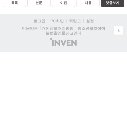
목록
본문
이전
다음
댓글보기
로그인
PC화면
퀵링크
설정
청소년보호정책
이용약관
개인정보처리방침
▲
불법촬영물신고안내
(주)
인
벤