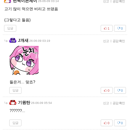
번쩍이는제이
26-06-09 03:14
신고
|
공감 확인
고기 많이 먹으면 비리고 쓰댔음
(그렇다고 들음)
답글
1
0
J개새
26-06-09 03:19
신고
|
공감 확인
들은거... 맞죠?
답글
0
0
기원탄
26-06-09 05:54
신고
|
공감 확인
??????...
답글
0
0