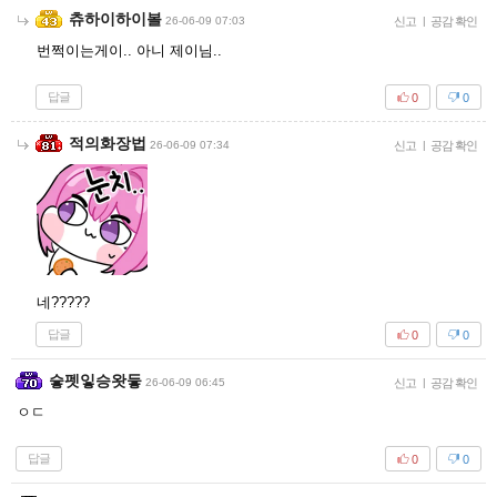
츄하이하이볼
26-06-09 07:03
신고
|
공감 확인
번쩍이는게이.. 아니 제이님..
답글
0
0
적의화장법
26-06-09 07:34
신고
|
공감 확인
네?????
답글
0
0
슿펫잏승왓듷
26-06-09 06:45
신고
|
공감 확인
ㅇㄷ
답글
0
0