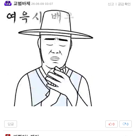
교범바제
26-06-09 03:07
신고
|
공감 확인
답글
0
0