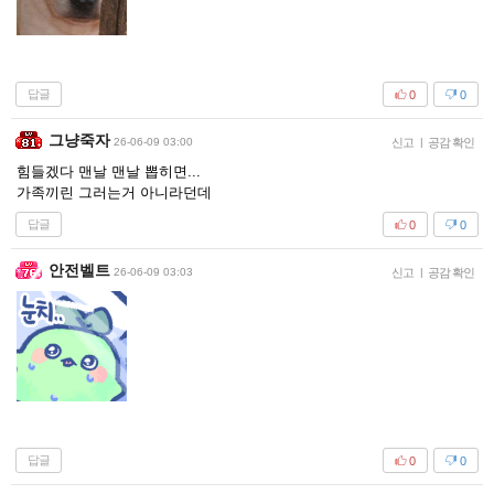
답글
0
0
그냥죽자
26-06-09 03:00
신고
|
공감 확인
힘들겠다 맨날 맨날 뽑히면...
가족끼린 그러는거 아니라던데
답글
0
0
안전벨트
26-06-09 03:03
신고
|
공감 확인
답글
0
0