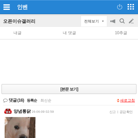
인벤
오픈이슈갤러리
전체보기
공
검
글
지
색
내글
내 댓글
10추글
on/off
쓰
기
[본문 보기]
댓글
(16)
등록순
|
최신순
새로고침
양념통닭
26-06-09 02:59
신고
|
공감 확인