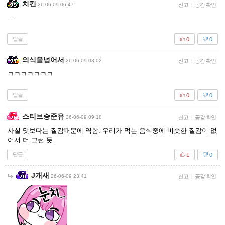
치킨
26-06-09 06:47
신고
|
공감 확인
…
답글
0
0
의식을넘어서
26-06-09 08:02
신고
|
공감 확인
ㅋㅋㅋㅋㅋㅋㅋ
답글
0
0
스티브승준유
26-06-09 09:18
신고
|
공감 확인
사실 맛보다는 질감때문에 역함. 우리가 먹는 음식중에 비슷한 질감이 없
어서 더 그런 듯.
답글
1
0
J개새
26-06-09 23:41
신고
|
공감 확인