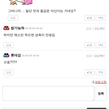
그러니까.... 일단 맛과 질감은 아신다는 거네요?
답글
0
0
쌉가능좌
26-06-09 09:42
신고
|
공감 확인
하지만 채소만 먹으면 성욕이 안생김
답글
0
0
롯데검
26-06-09 16:50
신고
|
공감 확인
으응????
답글
0
0
새로고침
등록