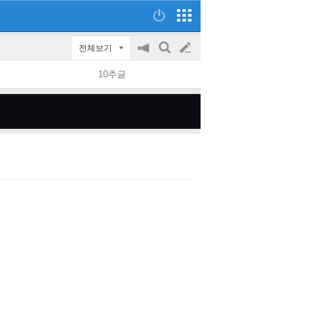
전체보기
공
검
글
지
색
10추글
on/off
쓰
기