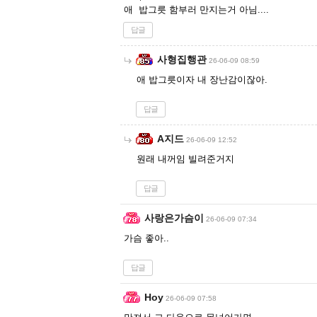
애 밥그릇 함부러 만지는거 아님....
답글
사형집행관
26-06-09 08:59
애 밥그릇이자 내 장난감이잖아.
답글
A지드
26-06-09 12:52
원래 내꺼임 빌려준거지
답글
사랑은가슴이
26-06-09 07:34
가슴 좋아..
답글
Hoy
26-06-09 07:58