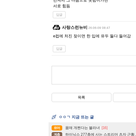
만져서 그 다음으로 못넘어가면
서로 힘듬
답글
사랑스런뉴비
26-06-09 08:47
e컵에 처진 젖이면 한 입에 유두 둘다 들어감
답글
목록
ㅇㅇㄱ 지금 뜨는 글
몸매 개쩐다는 블라녀
[16]
유머
하이닉스 277층에 사는 스트리머 츠자 근황.
계층