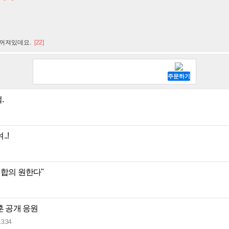
 꺼져있데요.
[22]
.
.!
 합의 원한다"
훈 공개 응원
13:34