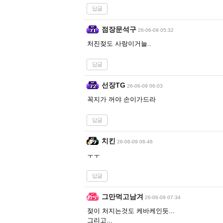
답글
점장문석구
26-06-09 05:32
처진젖도 사랑이거늘..
답글
선장TG
26-06-09 06:03
꼭지가 꺼야 손이가드라
답글
치킨
26-06-09 06:46
ㅜㅜ
답글
그만먹고남겨
26-06-09 07:34
젖이 처지는것도 케바케인듯...
그리고...