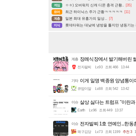
ㅇㅎ) 오버워치 신캐 디몬 충격 근황..
[35]
게임
최근 하이닉스 주가 근황ㅋㅋㅋㅋㅋ
[11]
유머
일본 최대 유흥가의 일상...
[7]
계층
롯데타워는 대낮에 냉방을 틀지만 냉동기는
지식
장례식장에서 발기해버린 썰
계층
전자팔찌
Lv.93
조회 466
13:44
이게 일명 백종원 양념통이여.
기타
큐땁이알
Lv.88
조회 542
13:42
살상 싫다는 트럼프 "이란과
이슈
Earth
Lv.96
조회 449
13:37
전자발찌 1호 연예인...한동
이슈
왜구김당
Lv.73
조회 1199
추천 3