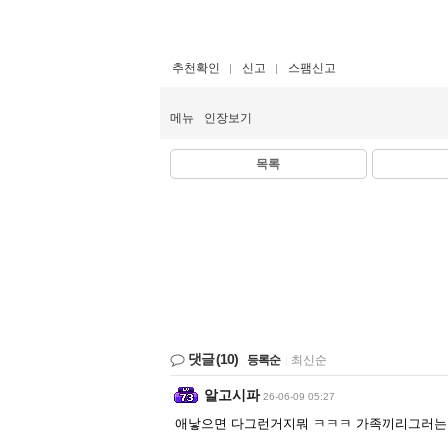
추천확인
신고
스팸신고
메뉴
인장보기
목록
댓글
(10)
등록순
|
최신순
알고시파
26-06-09 05:27
애낳으면 다그런거지뭐 ㅋㅋㅋ 가족끼리그러