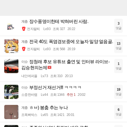
장수풍뎅이한테 박혀버린 사람.
계층
3
댓글
전자팔찌
Lv.93
조회 327
20:22
전국 40도 폭염경보중에 오늘자 밀양 얼음골.
계층
13
댓글
전자팔찌
Lv.93
조회 568
20:19
정청래 후보 유튜브 출연 및 인터뷰 라이브-
이슈
1
김승현의논제
댓글
내안에퍼플
Lv.73
조회 310
20:13
부정선거 재선거!!! ㅋㅋㅋㅋ
이슈
19
댓글
소중한바램
Lv.44
조회 1346
추천 1
20:02
ㅎㅂ) 봉춤 추는 누나
계층
6
댓글
조폭빠박스
Lv.65
조회 1421
20:01