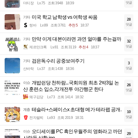
댓글
더티장
Lv.75
조회 3948
18:39
미국 학교 남학생 vs 여학생 싸움
기타
28
댓글
썽바
Lv.89
조회 3761
추천 5
18:37
만약 이게 대본이라면 과연 얼마를 주는걸까
기타
32
댓글
제르만크록
Lv.81
조회 3119
추천 4
18:37
검은독수리 공중보여주기
기타
3
댓글
산바락
Lv.37
조회 1438
18:36
개밥쉰당 천하람...국회의원 최초 2박3일 논
이슈
26
산 훈련소 입소,각개전투 야간행군 한다
댓글
왜구김당
Lv.73
조회 1414
18:32
테슬라+스페이스x 초대형 메가 테라팹 공개.
계층
10
댓글
전자팔찌
Lv.93
조회 2019
18:31
오디세이를 PC 흑인우월주의 영화라고 까던
이슈
29
사람들 상황.jpg