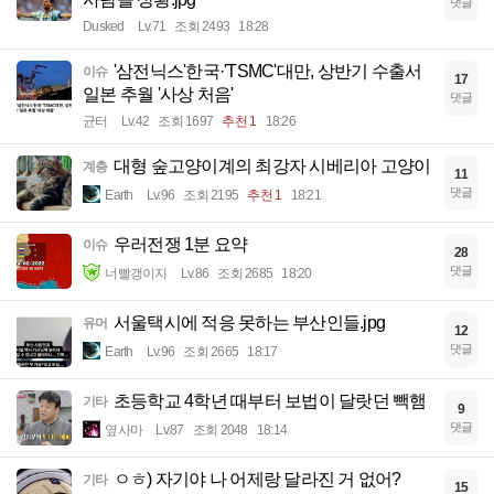
댓글
Dusked
Lv.71
조회 2493
18:28
'삼전닉스'한국·'TSMC'대만, 상반기 수출서
이슈
17
일본 추월 '사상 처음'
댓글
균터
Lv.42
조회 1697
추천 1
18:26
대형 숲고양이계의 최강자 시베리아 고양이
계층
11
댓글
Earth
Lv.96
조회 2195
추천 1
18:21
우러전쟁 1분 요약
이슈
28
댓글
너빨갱이지
Lv.86
조회 2685
18:20
서울택시에 적응 못하는 부산인들.jpg
유머
12
댓글
Earth
Lv.96
조회 2665
18:17
초등학교 4학년 때부터 보법이 달랏던 빽햄
기타
9
댓글
옆사마
Lv.87
조회 2048
18:14
ㅇㅎ) 자기야 나 어제랑 달라진 거 없어?
기타
15