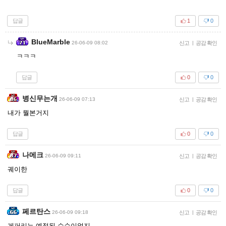
답글
1
0
BlueMarble
26-06-09 08:02
신고
|
공감 확인
ㅋㅋㅋ
답글
0
0
병신무는개
26-06-09 07:13
신고
|
공감 확인
내가 뭘본거지
답글
0
0
나메크
26-06-09 09:11
신고
|
공감 확인
궤이한
답글
0
0
페르탄스
26-06-09 09:18
신고
|
공감 확인
게퍼리는 예정된 수순이었지.