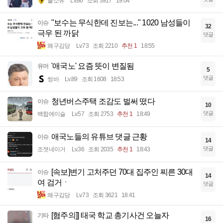
풀소유
Lv.86
조회 3917
19:04
"보수는 무식한데 진보는..." 1020 남성들이
이슈
32
극우 된 까닭
댓글
왜구김당
Lv.73
조회 2210
추천 1
18:55
'애국노' 요즘 뜻이 변질됨
유머
5
댓글
썽바
Lv.89
조회 1608
18:53
청년버스주택 조감도 벌써 떴다
이슈
10
댓글
백합에이슬
Lv.57
조회 2753
추천 1
18:49
애국노들의 유튜브 댓글 근황
이슈
14
댓글
조졋네이거
Lv.36
조회 2035
추천 1
18:43
[속보]변기 고처주던 70대 집주인 찌른 30대
이슈
14
여 검거ㆍ
댓글
왜구김당
Lv.73
조회 3621
18:41
[혐주의]] 태국 학교 총기사건 오늘자
기타
16