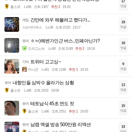
17
댓글
풀소유
Lv.86
조회 1307
추천 2
19:20
간만에 와우 해볼려고 했다가...
게임
19
댓글
스피커마우스
Lv.38
조회 2320
19:17
ㅎㅂ)해변가인근 버스..민폐아닌가?
유머
19
댓글
드라고노브
Lv.90
조회 3189
추천 2
19:16
트위터 고고싱~
기타
9
댓글
마나군
Lv.81
조회 1190
추천 1
19:16
내향인들 심박수 올라가는 상황
유머
13
댓글
풀소유
Lv.86
조회 2033
19:06
테토남식 45초 면도 컷
유머
15
댓글
풀소유
Lv.86
조회 2551
추천 1
19:05
남캠 엑셀 방송 500만원 리액션
유머
33
댓글