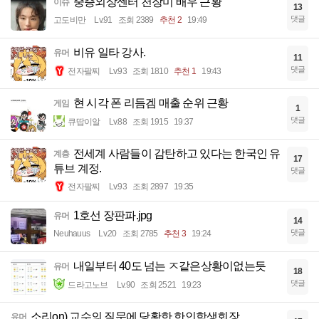
중증외상센터 천장미 배우 근황
이슈
13
댓글
고도비만
Lv.91
조회 2389
추천 2
19:49
비유 일타 강사.
유머
11
댓글
전자팔찌
Lv.93
조회 1810
추천 1
19:43
현 시각 폰 리듬겜 매출 순위 근황
게임
1
댓글
큐땁이알
Lv.88
조회 1915
19:37
전세계 사람들이 감탄하고 있다는 한국인 유
계층
17
튜브 계정.
댓글
전자팔찌
Lv.93
조회 2897
19:35
1호선 장판파.jpg
유머
14
댓글
Neuhauus
Lv.20
조회 2785
추천 3
19:24
내일부터 40도 넘는 ㅈ같은상황이없는듯
유머
18
댓글
드라고노브
Lv.90
조회 2521
19:23
소리on) 교수의 질문에 당황한 한인학생회장
유머