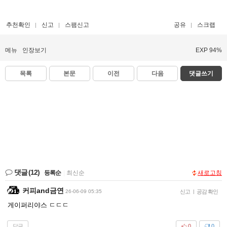
추천확인
신고
스팸신고
공유
스크랩
메뉴
인장보기
EXP 94%
목록
본문
이전
다음
댓글쓰기
댓글
(12)
등록순
|
최신순
새로고침
커피and금연
26-06-09 05:35
신고
|
공감 확인
게이퍼리야스 ㄷㄷㄷ
답글
0
0