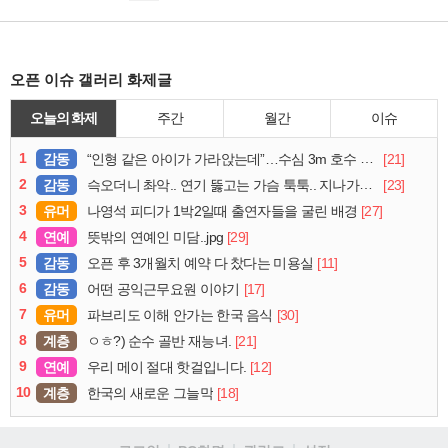
오픈 이슈 갤러리 화제글
오늘의 화제
주간
월간
이슈
1
감동
[21]
“인형 같은 아이가 가라앉는데”…수심 3m 호수 뛰어든 60대 의인
2
감동
[23]
슥오더니 촤악.. 연기 뚫고는 가슴 툭툭.. 지나가던 아재의 정체
3
유머
[27]
나영석 피디가 1박2일때 출연자들을 굴린 배경
4
연예
[29]
뜻밖의 연예인 미담..jpg
5
감동
[11]
오픈 후 3개월치 예약 다 찼다는 미용실
6
감동
[17]
어떤 공익근무요원 이야기
7
유머
[30]
파브리도 이해 안가는 한국 음식
8
계층
[21]
ㅇㅎ?) 순수 골반 재능녀.
9
연예
[12]
우리 메이 절대 핫걸입니다.
10
계층
[18]
한국의 새로운 그늘막