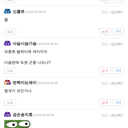
신콜로
26-06-09 05:55
신고
|
공감 확인
헐
답글
0
0
사슴시슴가슴
26-06-09 06:04
신고
|
공감 확인
파충류 털박이에 게이까지
다음편에 트젠 곤충 나오냐?
답글
1
0
번쩍이는제이
26-06-09 06:06
신고
|
공감 확인
몇개가 섞인거냐
답글
0
0
금손송지효
26-06-09 06:39
신고
|
공감 확인