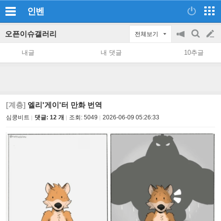
인벤
오픈이슈갤러리
전체보기
공
검
글
지
색
내글
내 댓글
10추글
on/off
쓰
기
[계층]
엘리'게이'터 만화 번역
심쿵비트
댓글: 12 개
조회:
5049
2026-06-09 05:26:33