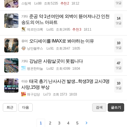
댓글
스팀팩
Lv.88
조회 5235
추천 2
18:12
준공 약 1년여만에 외벽이 뜯어져나간 인천
기타
14
송도의 어느 아파트
댓글
제르만크록
Lv.81
조회 2495
추천 3
18:11
오디세이를 IMAX로 봐야하는 이유
유머
10
댓글
낭만블루스
Lv.91
조회 2847
18:05
강남은 사람살곳이 못됩니다
기타
47
댓글
평온한하늘
Lv.82
조회 4399
18:04
태국 총기 난사사건 발생...학생3명 교사3명
이슈
10
사망,15명 부상
댓글
왜구김당
Lv.73
조회 1573
18:03
최근
다음
검색
글쓰기
1
2
3
4
5