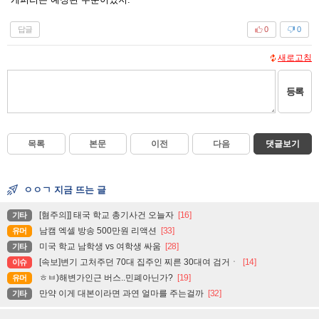
답글
0
0
새로고침
등록
목록
본문
이전
다음
댓글보기
ㅇㅇㄱ 지금 뜨는 글
[혐주의]] 태국 학교 총기사건 오늘자
[16]
기타
남캠 엑셀 방송 500만원 리액션
[33]
유머
미국 학교 남학생 vs 여학생 싸움
[28]
기타
[속보]변기 고처주던 70대 집주인 찌른 30대여 검거ㆍ
[14]
이슈
ㅎㅂ)해변가인근 버스..민폐아닌가?
[19]
유머
만약 이게 대본이라면 과연 얼마를 주는걸까
[32]
기타