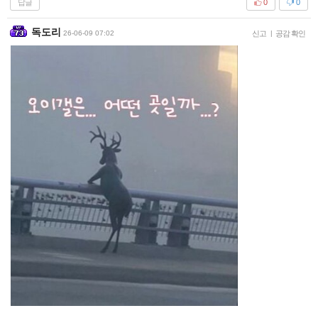
답글
0
0
독도리
26-06-09 07:02
신고
|
공감 확인