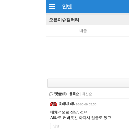
인벤
오픈이슈갤러리
내글
댓글
(5)
등록순
|
최신순
챠무챠무
26-06-09 05:50
대체적으로 선남, 선녀
AI라도 커버못친 아져시 얼굴도 있고
답글