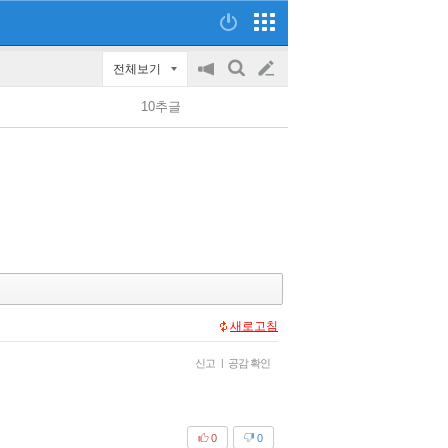
전체보기
공
검
글
지
색
10추글
on/off
쓰
기
새로고침
신고
|
공감 확인
0
0