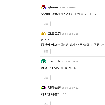
glreon
26-06-09 05:50
중간에 고릴라가 있었어야 하는 거 아닌가!
답글
고고고김
26-06-09 06:18
ㄷㄷㄷ
중간에 여고생 3명은 ai가 너무 업글 해준듯. 
답글
Jjeonda
26-06-09 06:48
이정도면 아이돌 농구대회
답글
엘라스틴
26-06-09 07:12
채소연 예쁜거 보소
답글