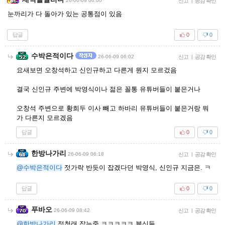
26-06-09 06:00
신고
|
공감 확인
눈까리가 다 돌아가 있는 공통점이 있음
답글
0
0
수박은적이다
26-06-09 06:02
신고
|
공감 확인
요새보면 오창석하고 신인규하고 다른게 뭔지 모르겄음
결국 신인규 주변에 박영식이나 젊은 꼴통 유튜버들이 붙은거나
오창석 주변으로 황희두 이사 빼고 하바리 유튜버들이 붙은거랑 뭐
가 다른지 모르겠음
답글
0
0
한방나가리
26-06-09 06:18
신고
|
공감 확인
@수박은적이다
젓가락 반듯이 잡겠다던 박영식, 신인규 지금은. ㅋ
답글
0
0
푸바오
26-06-09 08:42
신고
|
공감 확인
@한방나가리
정청래 잡는중 ㅋㅋㅋㅋㅋ 븅신들