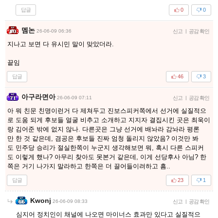
답글
0
0
멤논
26-06-09 06:36
신고
|
공감 확인
지나고 보면 다 유시민 말이 맞았더라.
끝임
답글
46
3
아구라면아
26-06-09 07:11
신고
|
공감 확인
아 뭐 친문 친명이런거 다 제쳐두고 진보스피커쪽에서 선거에 실질적으
로 도움 되게 후보들 얼굴 비추고 소개하고 지지자 결집시킨 곳은 최욱이
랑 김어준 밖에 없지 않나. 다른곳은 그냥 선거에 배놔라 감놔라 평론
만 한 것 같은데, 겸공은 후보들 진짜 엄청 돌리지 않았음? 이것만 봐
도 민주당 승리가 절실한쪽이 누군지 생각해보면 뭐, 혹시 다른 스피커
도 이렇게 했나? 아무리 찾아도 못본거 같은데, 이게 선당후사 아님? 한
쪽은 거기 나가지 말라하고 한쪽은 더 끌어들이려하고 흠..
답글
23
1
Kwonj
26-06-09 08:33
신고
|
공감 확인
심지어 정치인이 채널에 나오면 마이너스 효과만 있다고 실질적으