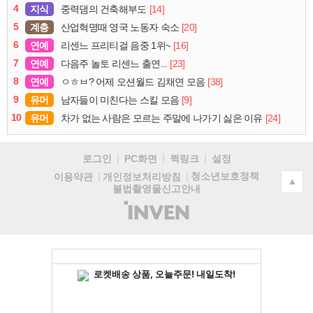
4
지식
[14]
중력댐의 건축해부도
5
계층
[20]
산업혁명때 영국 노동자 숙소
6
연예
[16]
리센느 프리티걸 음중 1위~
7
연예
[23]
다음주 놀토 리센느 출연...
8
연예
[38]
ㅇㅎㅂ? 어제 오션월드 김채연 모음
9
유머
[9]
남자들이 미친다는 스킬 모음
10
유머
[24]
차가 없는 사람은 모르는 주말에 나가기 싫은 이유
로그인
PC화면
퀵링크
설정
청소년보호정책
이용약관
개인정보처리방침
▲
불법촬영물신고안내
(주)
인
벤