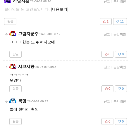
하양지훈
26-06-09 08:10
신고
|
공감 확인
블라인드 된 코멘트입니다.
[내용보기]
답글
1
11
그림자군주
26-06-09 08:19
신고
|
공감 확인
ㅋㅋㅋ 한놈 또 튀어나오네
답글
0
0
샤코샤콩
26-06-09 08:46
신고
|
공감 확인
ㅋㅋㅋㅋㅋ
웃겼다
답글
0
0
묵명
26-06-09 09:37
신고
|
공감 확인
벌레 한마리 확인
답글
0
0