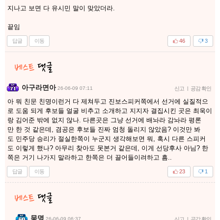
지나고 보면 다 유시민 말이 맞았더라.
끝임
답글
이동
46
3
아구라면아
26-06-09 07:11
신고
|
공감 확인
아 뭐 친문 친명이런거 다 제쳐두고 진보스피커쪽에서 선거에 실질적으
로 도움 되게 후보들 얼굴 비추고 소개하고 지지자 결집시킨 곳은 최욱이
랑 김어준 밖에 없지 않나. 다른곳은 그냥 선거에 배놔라 감놔라 평론
만 한 것 같은데, 겸공은 후보들 진짜 엄청 돌리지 않았음? 이것만 봐
도 민주당 승리가 절실한쪽이 누군지 생각해보면 뭐, 혹시 다른 스피커
도 이렇게 했나? 아무리 찾아도 못본거 같은데, 이게 선당후사 아님? 한
쪽은 거기 나가지 말라하고 한쪽은 더 끌어들이려하고 흠..
답글
이동
23
1
묵명
26-06-09 06:37
신고
|
공감 확인