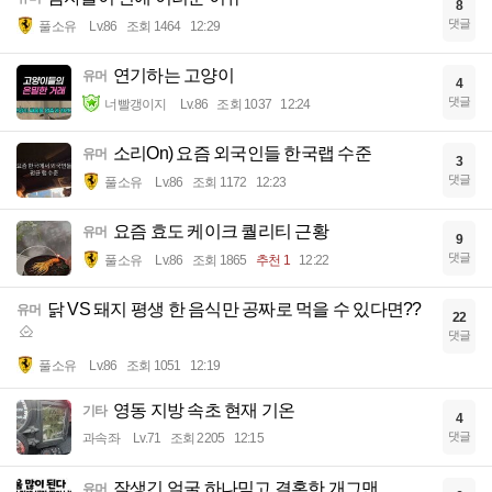
8
댓글
풀소유
Lv.86
조회 1464
12:29
연기하는 고양이
유머
4
댓글
너빨갱이지
Lv.86
조회 1037
12:24
소리On) 요즘 외국인들 한국랩 수준
유머
3
댓글
풀소유
Lv.86
조회 1172
12:23
요즘 효도 케이크 퀄리티 근황
유머
9
댓글
풀소유
Lv.86
조회 1865
추천 1
12:22
닭 VS 돼지 평생 한 음식만 공짜로 먹을 수 있다면??
유머
22
댓글
풀소유
Lv.86
조회 1051
12:19
영동 지방 속초 현재 기온
기타
4
댓글
과속좌
Lv.71
조회 2205
12:15
잘생긴 얼굴 하나믿고 결혼한 개그맨.
유머