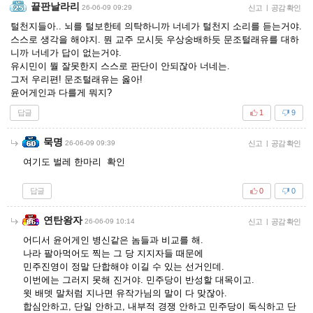
끝판날라리
26-06-09 09:29
신고
|
공감 확인
털천지들아.. 뇌를 털보한테 의탁하니까 너네가 털천지 소리를 듣는거야.
스스로 생각을 해야지. 뭔 교주 모시듯 우상숭배하듯 문조털래유를 대하
니까 너네가 답이 없는거야.
유시민이 뭘 잘못한지 스스로 판단이 안되잖아 너네는.
그저 우리편! 문조털래유는 옳아!
윤어게인과 다를게 뭐지?
답글
1
9
묵명
26-06-09 09:39
신고
|
공감 확인
여기도 벌레 한마리 확인
답글
0
0
연탄왕자
26-06-09 10:14
신고
|
공감 확인
어디서 윤어게인 병신같은 놈들과 비교를 해.
나라 팔아먹어도 찍는 그 당 지지자들 때문에
민주진영이 정말 단합해야 이길 수 있는 선거인데.
이번에는 그러지 못해 진거야. 민주당이 반성할 대목이고.
윗 배뎃 말처럼 지나면 유작가님의 말이 다 맞잖아.
합심안하고, 단일 안하고, 내부적 경쟁 안하고 민주당이 독식하고 단