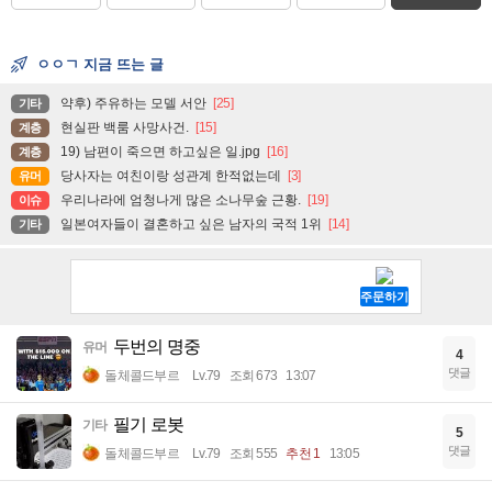
ㅇㅇㄱ 지금 뜨는 글
약후) 주유하는 모델 서안
[25]
기타
현실판 백룸 사망사건.
[15]
계층
19) 남편이 죽으면 하고싶은 일.jpg
[16]
계층
당사자는 여친이랑 성관계 한적없는데
[3]
유머
우리나라에 엄청나게 많은 소나무숲 근황.
[19]
이슈
일본여자들이 결혼하고 싶은 남자의 국적 1위
[14]
기타
두번의 명중
유머
4
댓글
돌체콜드부르
Lv.79
조회 673
13:07
필기 로봇
기타
5
댓글
돌체콜드부르
Lv.79
조회 555
추천 1
13:05