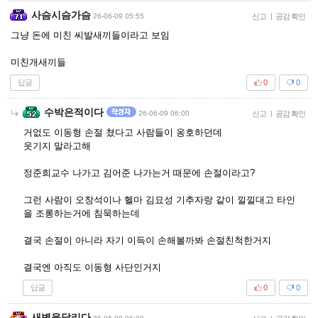
사슴시슴가슴
26-06-09 05:55
신고
|
공감 확인
그냥 돈에 미친 씨발새끼들이라고 보임
미친개새끼들
답글
0
0
수박은적이다
26-06-09 06:00
신고
|
공감 확인
거없도 이동형 손절 쳤다고 사람들이 옹호하던데
웃기지 말라고해
정준희교수 나가고 김어준 나가는거 때문에 손절이라고?
그런 사람이 오창석이나 헬마 김묘성 기추자랑 같이 낄낄대고 타인
을 조롱하는거에 침묵하는데
결국 손절이 아니라 자기 이득이 손해볼까봐 손절친척한거지
결국엔 아직도 이동형 사단인거지
답글
0
0
새벽을달리다