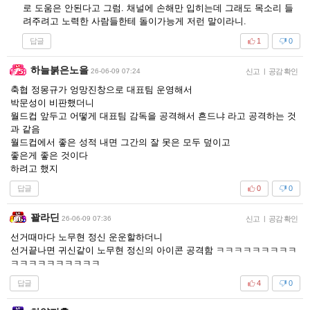
로 도움은 안된다고 그럼. 채널에 손해만 입히는데 그래도 목소리 들
려주려고 노력한 사람들한테 돌이가능게 저런 말이라니.
답글
1
0
하늘붉은노을
26-06-09 07:24
신고
|
공감 확인
축협 정몽규가 엉망진창으로 대표팀 운영해서
박문성이 비판했더니
월드컵 앞두고 어떻게 대표팀 감독을 공격해서 흔드냐 라고 공격하는 것
과 같음
월드컵에서 좋은 성적 내면 그간의 잘 못은 모두 덮이고
좋은게 좋은 것이다
하려고 했지
답글
0
0
꽐라딘
26-06-09 07:36
신고
|
공감 확인
선거때마다 노무현 정신 운운할하더니
선거끝나면 귀신같이 노무현 정신의 아이콘 공격함 ㅋㅋㅋㅋㅋㅋㅋㅋㅋ
ㅋㅋㅋㅋㅋㅋㅋㅋㅋㅋ
답글
4
0