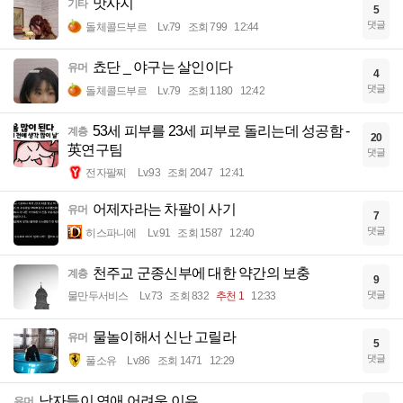
맛사지
기타
5
댓글
돌체콜드부르
Lv.79
조회 799
12:44
쵸단 _ 야구는 살인이다
유머
4
댓글
돌체콜드부르
Lv.79
조회 1180
12:42
53세 피부를 23세 피부로 돌리는데 성공함 -
계층
20
英연구팀
댓글
전자팔찌
Lv.93
조회 2047
12:41
어제자라는 차팔이 사기
유머
7
댓글
히스파니에
Lv.91
조회 1587
12:40
천주교 군종신부에 대한 약간의 보충
계층
9
댓글
물만두서비스
Lv.73
조회 832
추천 1
12:33
물놀이해서 신난 고릴라
유머
5
댓글
풀소유
Lv.86
조회 1471
12:29
남자들이 연애 어려운 이유
유머