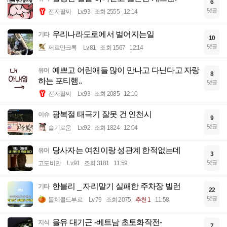
6
댓글
전자팔찌
Lv.93
조회 2555
12:14
우리나라도로에서 벌어지는일
기타
10
댓글
제르만크록
Lv.81
조회 1567
12:14
예쁘고 어린애들 많이 만나고 다닌다고 자랑
유머
8
하는 포티햄..
댓글
전자팔찌
Lv.93
조회 2085
12:10
광복절 태극기 잘못 건 인천시
이슈
9
댓글
슬기로움
Lv.92
조회 1824
12:04
당사자는 여친이랑 성관계 한적없는데
유머
3
댓글
고도비만
Lv.91
조회 3181
11:59
한블리 _ 자리맡기 실패한 주차장 빌런
기타
22
댓글
돌체콜드부르
Lv.79
조회 2075
추천 1
11:58
을유 대기근 -베트남 초토화작전-
지식
7