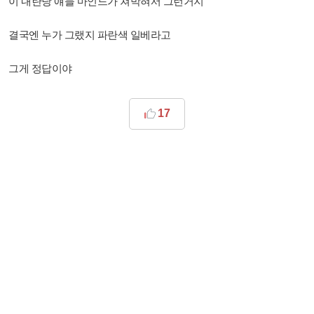
이 내란당 얘들 마인드가 쳐박혀서 그런거지
결국엔 누가 그랬지 파란색 일베라고
그게 정답이야
17