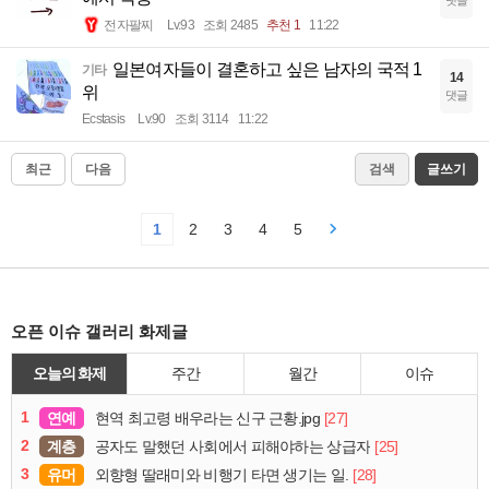
전자팔찌
Lv.93
조회 2485
추천 1
11:22
일본여자들이 결혼하고 싶은 남자의 국적 1
기타
14
위
댓글
Ecstasis
Lv.90
조회 3114
11:22
최근
다음
검색
글쓰기
1
2
3
4
5
오픈 이슈 갤러리 화제글
오늘의 화제
주간
월간
이슈
1
연예
[27]
현역 최고령 배우라는 신구 근황.jpg
2
계층
[25]
공자도 말했던 사회에서 피해야하는 상급자
3
유머
[28]
외향형 딸래미와 비행기 타면 생기는 일.