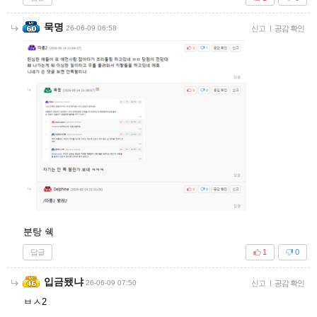
묵명
26-06-09 06:58
신고
|
공감 확인
분탕 쉑
답글
1
0
입금됐냐
26-06-09 07:50
신고
|
공감 확인
ㅂㅅ2