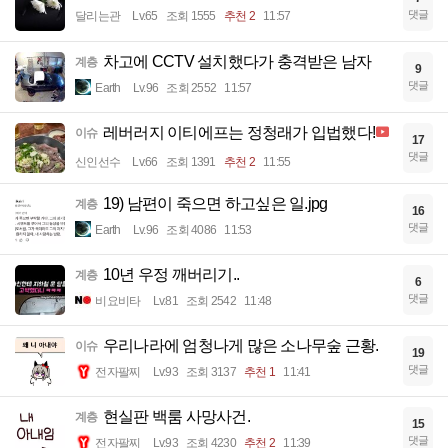
댓글
달리는관
Lv.65
조회 1555
추천 2
11:57
차고에 CCTV 설치했다가 충격받은 남자
계층
9
댓글
Earth
Lv.96
조회 2552
11:57
레버러지 이티에프는 정청래가 입법했다!
이슈
17
댓글
신인선수
Lv.66
조회 1391
추천 2
11:55
19) 남편이 죽으면 하고싶은 일.jpg
계층
16
댓글
Earth
Lv.96
조회 4086
11:53
10년 우정 깨버리기..
계층
6
댓글
비요비타
Lv.81
조회 2542
11:48
우리나라에 엄청나게 많은 소나무숲 근황.
이슈
19
댓글
전자팔찌
Lv.93
조회 3137
추천 1
11:41
현실판 백룸 사망사건.
계층
15
댓글
전자팔찌
Lv.93
조회 4230
추천 2
11:39