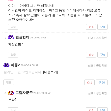
이야!!!! 아이디 보니까 생각나네
이낙연씨 아직도 지지하십니까? 그 동안 어디계시다가 지금 오셨
소?? 혹시 살짝 균열이 가는거 같으니까 그 틈을 파고 들려고 오셨
소?? 오랜만이네~
답글
4
0
번실험체
26-06-09 07:37
신고
|
공감 확인
자살안함?
답글
0
0
따릉2
26-06-09 06:32
신고
|
공감 확인
블라인드 된 코멘트입니다.
[내용보기]
답글
1
20
그림자군주
26-06-09 06:48
신고
|
공감 확인
분탕2
답글
1
0