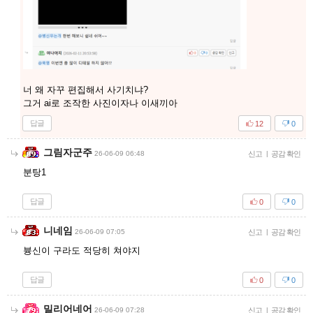
너 왜 자꾸 편집해서 사기치냐?
그거 ai로 조작한 사진이자나 이새끼아
답글
12
0
그림자군주
26-06-09 06:48
신고
|
공감 확인
분탕1
답글
0
0
니네임
26-06-09 07:05
신고
|
공감 확인
븅신이 구라도 적당히 쳐야지
답글
0
0
밀리어네어
26-06-09 07:28
신고
|
공감 확인