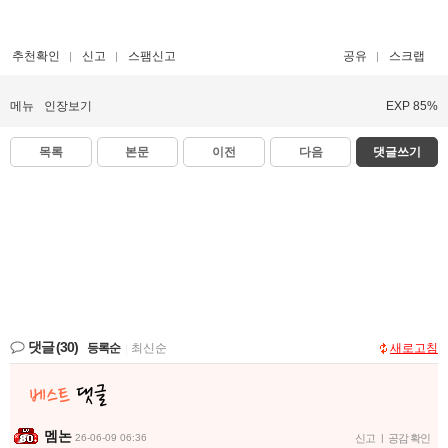
추천확인
신고
스팸신고
공유
스크랩
메뉴
인장보기
EXP 85%
목록
본문
이전
다음
댓글쓰기
댓글
(30)
등록순
|
최신순
새로고침
멤논
26-06-09 06:36
신고
|
공감 확인