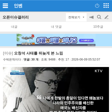
인벤
오픈이슈갤러리
전체보기
공
검
글
지
색
내글
내 댓글
10추글
on/off
쓰
기
[이슈]
오창석 사태를 뒤늦게 본 느낌
수박은적이다
댓글: 30 개
조회:
9488
추천:
17
2026-06-09 05:52:07