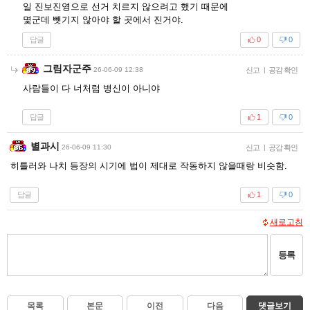
일 진보진영으로 선거 치르지 않으려고 했기 때문에
몇군데 뺏기지 않아야 할 곳에서 진거야.
답글
0
0
그림자군주
26-06-09 12:38
신고
|
공감 확인
사람들이 다 너처럼 병신이 아니야
답글
1
0
별과시
26-06-09 11:30
신고
|
공감 확인
히틀러와 나치 등장의 시기에 법이 제대로 작동하지 않을때랑 비슷함.
답글
1
0
새로고침
등록
목록
본문
이전
다음
댓글보기