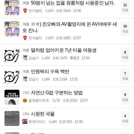
50평이 넘는 집을 원룸처럼 사용중인 남자.
계층
11
댓글
전자팔찌
Lv.93
조회 1630
13:00
ㅇㅎ) 친오빠와 AV촬영지에 온 AV여배우 세
계층
10
토 칸나.
댓글
전자팔찌
Lv.93
조회 1880
12:57
딸처럼 업어키운 7년 터울 여동생
계층
8
댓글
강슬기
Lv.94
조회 1479
추천 2
12:56
만원짜리 수육 백반
계층
7
댓글
강슬기
Lv.94
조회 1194
12:51
자연산 G컵 구분하는 방법
기타
9
댓글
돌체콜드부르
Lv.79
조회 2010
12:47
시원한 국물
기타
4
댓글
휴면아이디
Lv.84
조회 935
12:46