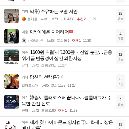
약후) 주유하는 모델 서안
기타
25
댓글
돌체콜드부르
Lv.79
조회 4333
추천 2
11:39
KIA 이예은 치어리더
계층
4
댓글
바오밥나무
Lv.83
조회 931
추천 1
11:38
'1600원 위협'서 '1300원대 진입' 눈앞…금융
이슈
12
위기급 변동성이 삼킨 외환시장
댓글
균터
Lv.42
조회 2331
11:27
당신의 선택은?
기타
8
댓글
알카드소마
Lv.85
조회 1198
11:27
韓증시 롤러코스터 끝나나…블룸버그가 주
이슈
4
목한 반전 신호
댓글
균터
Lv.42
조회 2190
추천 1
11:23
세계 첫 다이아몬드 양자컴퓨터 화제…'상온
이슈
13
에서 작동'
댓글