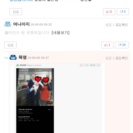
답글
0
0
여나아지
26-06-09 06:32
신고
|
공감 확인
블라인드 된 코멘트입니다.
[내용보기]
답글
1
28
묵명
26-06-09 06:37
신고
|
공감 확인