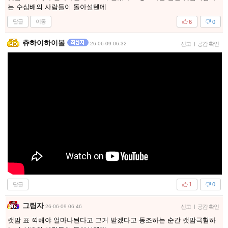
는 수십배의 사람들이 돌아설텐데
답글
이동
6
0
츄하이하이볼
26-06-09 06:32
신고
|
공감 확인
답글
1
0
그림자
26-06-09 06:46
신고
|
공감 확인
캣맘 표 끽해야 얼마나된다고 그거 받겠다고 동조하는 순간 캣맘극혐하