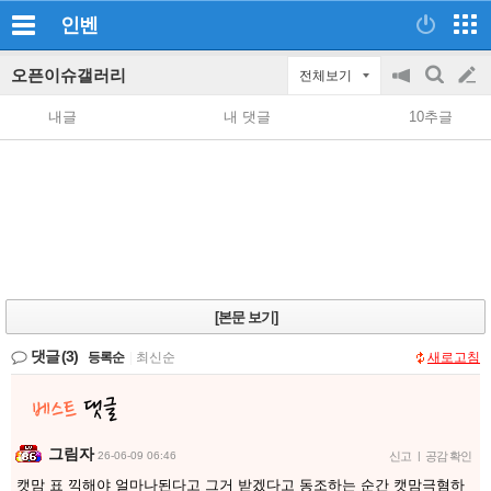
인벤
오픈이슈갤러리
전체보기
공
검
글
지
색
내글
내 댓글
10추글
on/off
쓰
기
[본문 보기]
댓글
(3)
등록순
|
최신순
새로고침
그림자
26-06-09 06:46
신고
|
공감 확인
캣맘 표 끽해야 얼마나된다고 그거 받겠다고 동조하는 순간 캣맘극혐하