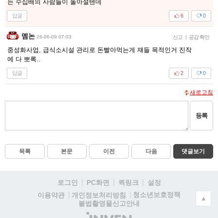
는 수십배의 사람들이 돌아설텐데
답글
6
0
멤논
26-06-09 07:03
신고
|
공감 확인
중성화사업, 급식소시설 관리로 돈빨아먹는게 쟤들 목적인거 진작
에 다 뽀록..
답글
2
0
새로고침
등록
목록
본문
이전
다음
댓글보기
로그인
PC화면
퀵링크
설정
청소년보호정책
이용약관
개인정보처리방침
▲
불법촬영물신고안내
(주)