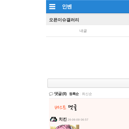
인벤
오픈이슈갤러리
내글
댓글
(8)
등록순
|
최신순
치킨
26-06-09 06:57