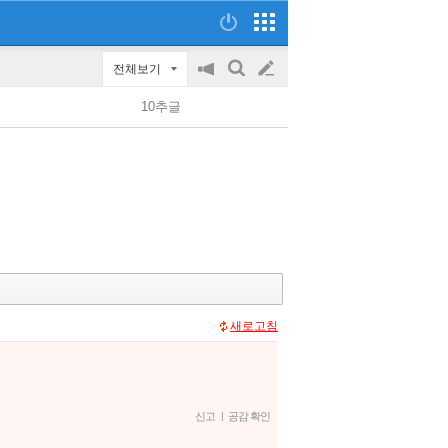
전체보기
공
검
글
지
색
10추글
on/off
쓰
기
새로고침
신고
|
공감 확인