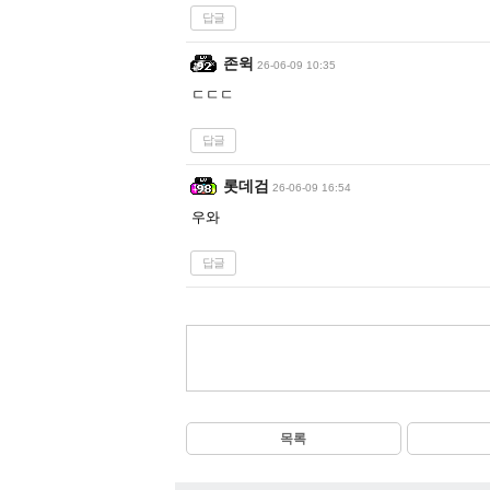
답글
존윅
26-06-09 10:35
ㄷㄷㄷ
답글
롯데검
26-06-09 16:54
우와
답글
목록