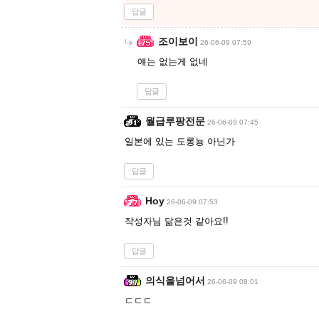
답글
조이보이
26-06-09 07:59
얘는 없는게 없네
답글
월급루팡전문
26-06-09 07:45
일본에 있는 도롱뇽 아닌가
답글
Hoy
26-06-09 07:53
작성자님 닮은것 같아요!!
답글
의식을넘어서
26-06-09 08:01
ㄷㄷㄷ