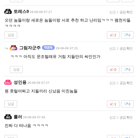
토레스9
26-06-09 07:17
신고
|
공감 확인
오던 놈들이랑 새로온 놈들이랑 서로 추천 하고 난리임ㅋㅋㅋ 펨천지들
ㅋㅋㅋㅋ
답글
2
0
그림자군주
26-06-09 07:21
신고
|
공감 확인
ㅋㅋㅋ 아직도 문조털래유 거림 지들만의 싸인인가
답글
0
0
성인용
26-06-09 07:27
신고
|
공감 확인
뭔 좃털어쩌고 지들끼리 신났음 미친놈들
답글
1
0
룰러
26-06-09 07:40
신고
|
공감 확인
진짜 다 텨나옴 ㅋㅋㅋㅋ