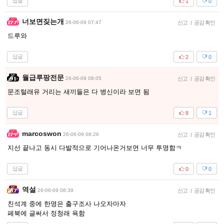
답글
1
0
너보면짖는개
26-06-09 07:47
신고
|
공감 확인
드루와
답글
2
0
월급루팡전문
26-06-09 08:05
신고
|
공감 확인
문조털래유 거리는 새끼들은 다 병신이라 보면 됨
답글
8
1
marcoswon
26-06-09 08:26
신고
|
공감 확인
지선 끝나고 동시 다발적으로 기어나온거보면 너무 투명함ㅋ
답글
0
0
역설
26-06-09 08:39
신고
|
공감 확인
친석계 중에 한명은 출구조사 나오자마자
페북에 글써서 정청래 욕함