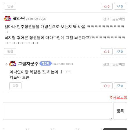
답글
0
0
꽐라딘
26-06-09 09:27
신고
|
공감 확인
얼마나 민주당원들을 개병신으로 보는지 딱 나옴 ㅋㅋㅋㅋㅋㅋㅋㅋㅋㅋ
ㅋ
낙지랄 겪어본 당원들이 대다수인데 그걸 놔둔다고?ㅋㅋㅋㅋㅋㅋㅋㅋㅋ
ㅋㅋㅋㅋㅋㅋㅋㅋㅋ
답글
1
0
그림자군주
26-06-09 10:34
신고
|
공감 확인
이낙연이랑 똑같은 짓 하는데 ㅣㄱㅋ
지들만 모름
답글
0
0
새로고침
등록