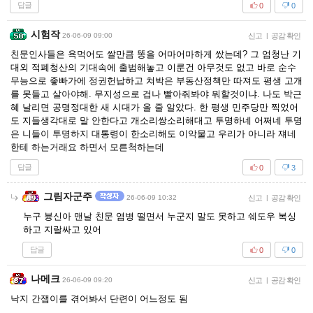
답글
0
0
시험작
26-06-09 09:00
신고
|
공감 확인
친문인사들은 욕먹어도 쌀만큼 똥을 어마어마하게 쌌는데? 그 엄청난 기
대외 적폐청산의 기대속에 출범해놓고 이룬건 아무것도 없고 바로 순수
무능으로 좋빠가에 정권헌납하고 쳐박은 부동산정책만 따져도 평생 고개
를 못들고 살아야해. 무지성으로 겁나 빨아줘봐야 뭐할것이냐. 나도 박근
혜 날리면 공명정대한 새 시대가 올 줄 알았다. 한 평생 민주당만 찍었어
도 지들생각대로 말 안한다고 개소리쌍소리해대고 투명하네 어쩌네 투명
은 니들이 투명하지 대통령이 한소리해도 이악물고 우리가 아니라 쟤네
한테 하는거래요 하면서 모른척하는데
답글
0
3
그림자군주
26-06-09 10:32
신고
|
공감 확인
누구 븅신아 맨날 친문 염병 떨면서 누군지 말도 못하고 쉐도우 복싱
하고 지랄싸고 있어
답글
0
0
나메크
26-06-09 09:20
신고
|
공감 확인
낙지 간잽이를 겪어봐서 단련이 어느정도 됨