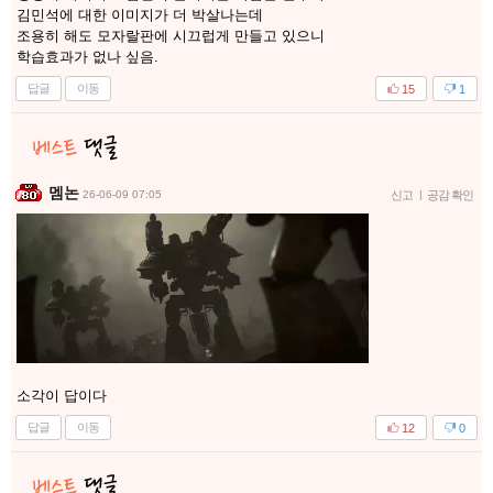
김민석에 대한 이미지가 더 박살나는데
조용히 해도 모자랄판에 시끄럽게 만들고 있으니
학습효과가 없나 싶음.
답글
이동
15
1
멤논
26-06-09 07:05
신고
|
공감 확인
소각이 답이다
답글
이동
12
0