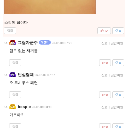
소각이 답이다
답글
12
0
그림자군주
26-06-09 07:22
신고
|
공감 확인
답도 없는 새끼들
답글
0
0
번실험체
26-06-09 07:57
신고
|
공감 확인
오 루시우스 패턴
답글
0
0
besple
26-06-09 08:10
신고
|
공감 확인
가즈아!!
답글
0
0