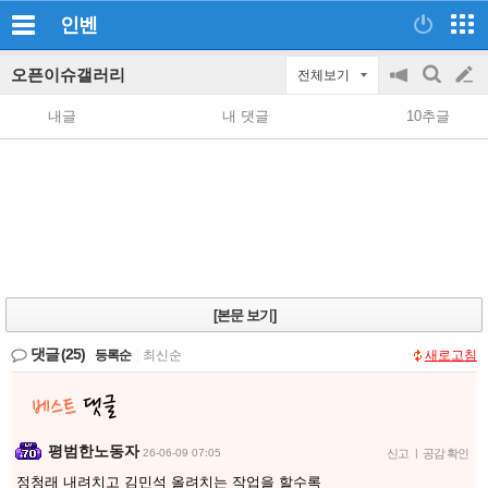
인벤
오픈이슈갤러리
전체보기
공
검
글
지
색
내글
내 댓글
10추글
on/off
쓰
기
[본문 보기]
댓글
(25)
등록순
|
최신순
새로고침
평범한노동자
26-06-09 07:05
신고
|
공감 확인
정청래 내려치고 김민석 올려치는 작업을 할수록