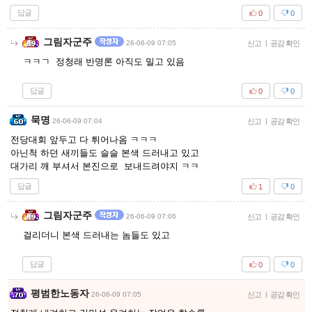
답글
0
0
그림자군주
26-06-09 07:05
신고
|
공감 확인
ㅋㅋㄱ 정청래 반명론 아직도 밀고 있음
답글
0
0
묵명
26-06-09 07:04
신고
|
공감 확인
전당대회 앞두고 다 튀어나옴 ㅋㅋㅋ
아닌척 하던 새끼들도 슬슬 본색 드러내고 있고
대가리 깨 부셔서 본진으로 보내드려야지 ㅋㅋ
답글
1
0
그림자군주
26-06-09 07:06
신고
|
공감 확인
걸리더니 본색 드러내는 놈들도 있고
답글
0
0
평범한노동자
26-06-09 07:05
신고
|
공감 확인