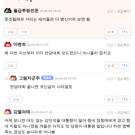
월급루팡전문
26-06-09 08:05
신고
|
공감 확인
문조털래유 거리는 새끼들은 다 병신이라 보면 됨
답글
이동
8
1
아렌트
26-06-09 07:00
신고
|
공감 확인
뭐 이번 지선부터 이미 전당대회 모드였으니 아니올리 없지요
답글
0
0
그림자군주
26-06-09 07:05
신고
|
공감 확인
전당대회 끝나면 귀신같이 사라질듯
답글
1
0
강철의매
26-06-09 07:02
신고
|
공감 확인
어제 보니깐 대도 않는 김민석을 대통령이 밀어 줬네 정청래에게 경고 했
네 지랄도 아니였음 개들은 아직도 맍 당원이 대통령 말입니다 하면 껌뻑
죽는 경상도 늙다리로 아나봄