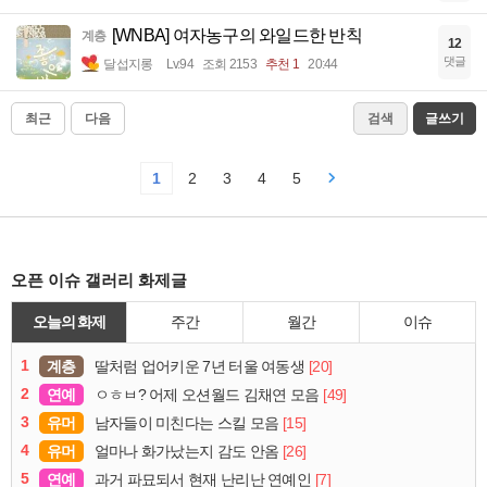
[WNBA] 여자농구의 와일드한 반칙
계층
12
댓글
달섭지롱
Lv.94
조회 2153
추천 1
20:44
최근
다음
검색
글쓰기
1
2
3
4
5
오픈 이슈 갤러리 화제글
오늘의 화제
주간
월간
이슈
1
계층
[20]
딸처럼 업어키운 7년 터울 여동생
2
연예
[49]
ㅇㅎㅂ? 어제 오션월드 김채연 모음
3
유머
[15]
남자들이 미친다는 스킬 모음
4
유머
[26]
얼마나 화가났는지 감도 안옴
5
연예
[7]
과거 파묘되서 현재 난리난 연예인