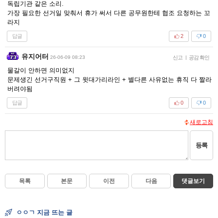
독립기관 같은 소리.
가장 필요한 선거일 맞춰서 휴가 써서 다른 공무원한테 협조 요청하는 꼬
라지
답글
2
0
유지어터
26-06-09 08:23
신고
|
공감 확인
물갈이 안하면 의미없지
문제생긴 선거구직원 + 그 윗대가리라인 + 별다른 사유없는 휴직 다 짤라
버려야됨
답글
0
0
새로고침
등록
목록
본문
이전
다음
댓글보기
ㅇㅇㄱ 지금 뜨는 글