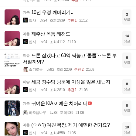
10년 우정 깨버리기..
계층
3
댓글
입사
Lv.94
조회 2939
추천 1
21:12
제주산 옥돔 레전드
계층
14
댓글
입사
Lv.94
조회 4112
21:10
드론 잡겠다고 63억 써놓고 '쿨쿨'‥드론 부
이슈
6
서질까봐?
댓글
슬기로움
Lv.92
조회 2209
추천 2
21:09
세금 징수팀 방문에 이성을 잃은 체납자
이슈
8
댓글
입사
Lv.94
조회 2810
추천 1
21:08
귀여운 KIA 이예은 치어리더
계층
0
댓글
바오밥나무
Lv.83
조회 939
21:06
(ㅇㅎ?) 여친 복장, 제가 예민한 건가요?
계층
10
댓글
입사
Lv.94
조회 4558
21:05