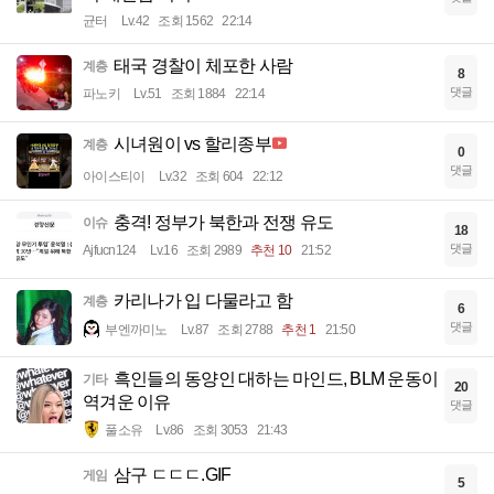
균터
Lv.42
조회 1562
22:14
태국 경찰이 체포한 사람
계층
8
댓글
파노키
Lv.51
조회 1884
22:14
시녀원이 vs 할리종부
계층
0
댓글
아이스티이
Lv.32
조회 604
22:12
충격! 정부가 북한과 전쟁 유도
이슈
18
댓글
Ajfucn124
Lv.16
조회 2989
추천 10
21:52
카리나가 입 다물라고 함
계층
6
댓글
부엔까미노
Lv.87
조회 2788
추천 1
21:50
흑인들의 동양인 대하는 마인드, BLM 운동이
기타
20
역겨운 이유
댓글
풀소유
Lv.86
조회 3053
21:43
삼구 ㄷㄷㄷ.GIF
게임
5