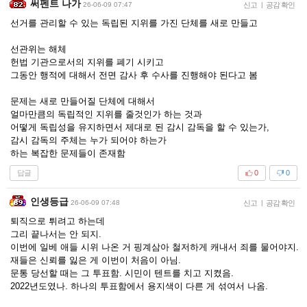
써펜트 나가
26-06-09 07:47
신고
|
공감 확인
선거를 관리할 수 있는 독립된 지위를 가진 단체를 새로 만들고
선관위는 해체
헌법 기관으로서의 지위를 폐기 시키고
그동안 행적에 대해서 전면 감사 후 수사를 진행해야 된다고 봄
문제는 새로 만들어질 단체에 대해서
얼마만큼의 독립적인 지위를 줄것인가 하는 것과
어떻게 독립성을 유지하면서 제대로 된 감시 감독을 할 수 있는가,
감시 감독의 주체는 누가 되어야 하는가
하는 복잡한 문제들이 존재함
답글
0
0
인생등급
26-06-09 07:48
신고
|
공감 확인
퇴직으로 튀려고 하는데
그리 끝나서는 안 되지.
이번에 일베 애들 시위 나온 거 핑계삼아 철저하게 캐내서 죄를 물어야지.
재들은 신뢰를 잃은 게 이번이 처음이 아님.
문통 당선할 때는 그 투표함. 시민이 텐트를 치고 지켰음.
2022년도였나. 하나의 투표함에서 용지색이 다른 게 섞여서 나옴.