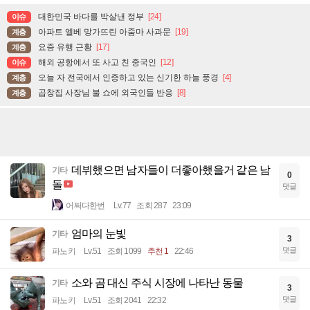
대한민국 바다를 박살낸 정부
[24]
이슈
아파트 엘베 망가뜨린 아줌마 사과문
[19]
계층
요증 유행 근황
[17]
계층
해외 공항에서 또 사고 친 중국인
[12]
이슈
오늘 자 전국에서 인증하고 있는 신기한 하늘 풍경
[4]
계층
곱창집 사장님 불 쇼에 외국인들 반응
[8]
계층
데뷔했으면 남자들이 더좋아했을거 같은 남
기타
0
돌
댓글
어쩌다한번
Lv.77
조회 287
23:09
엄마의 눈빛
기타
3
댓글
파노키
Lv.51
조회 1099
추천 1
22:46
소와 곰 대신 주식 시장에 나타난 동물
기타
3
댓글
파노키
Lv.51
조회 2041
22:32