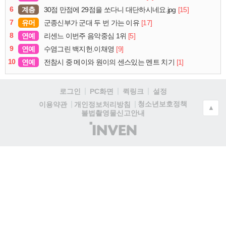
6
계층
[15]
30점 만점에 29점을 쏘다니 대단하시네요.jpg
7
유머
[17]
군종신부가 군대 두 번 가는 이유
8
연예
[5]
리센느 이번주 음악중심 1위
9
연예
[9]
수염그린 백지헌.이채영
10
연예
[1]
전참시 중 메이와 원이의 센스있는 멘트 치기
로그인
PC화면
퀵링크
설정
청소년보호정책
이용약관
개인정보처리방침
▲
불법촬영물신고안내
(주)
인
벤