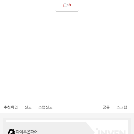
5
추천확인
신고
스팸신고
공유
스크랩
파이혹은파어