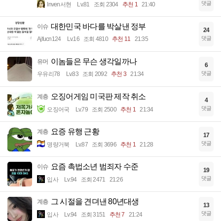
댓글
Inven서현
Lv.81
조회 2304
추천 1
21:40
대한민국 바다를 박살낸 정부
이슈
24
댓글
Ajfucn124
Lv.16
조회 4810
추천 11
21:35
이놈들은 무슨 생각일까나
유머
6
댓글
우유리78
Lv.83
조회 2092
추천 3
21:34
오징어게임 미국판 제작 취소
계층
4
댓글
오징어국
Lv.79
조회 2500
추천 1
21:34
요증 유행 근황
계층
17
댓글
명량거북
Lv.87
조회 3696
추천 1
21:28
요즘 촉법소년 범죄자 수준
이슈
19
댓글
입사
Lv.94
조회 2471
21:26
그 시절을 견뎌낸 80년대생
계층
13
댓글
입사
Lv.94
조회 3151
추천 7
21:24