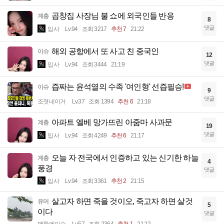
곱창집 사장님 불 쇼에 외국인들 반응
계층
8
댓글
입사
Lv.94
조회 3217
추천 7
21:22
해외 공항에서 또 사고 친 중국인
이슈
12
댓글
입사
Lv.94
조회 3444
21:19
즙짜는 윤석열의 수족 '여인형' 선즙필승!
이슈
9
댓글
조졋네이거
Lv.37
조회 1394
추천 6
21:18
아파트 엘베 망가뜨린 아줌마 사과문
계층
19
댓글
입사
Lv.94
조회 4249
추천 6
21:17
오늘 자 전국에서 인증하고 있는 신기한 하늘
계층
4
풍경
댓글
입사
Lv.94
조회 3361
추천 2
21:15
살고자 하면 죽을 것이오, 죽고자 하면 살것
유머
5
이다
댓글
백합에이슬
Lv.57
조회 2364
추천 1
21:12