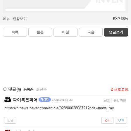
메뉴
인장보기
EXP 38%
목록
본문
이전
다음
댓글쓰기
댓글
(4)
등록순
|
최신순
새로고침
파이혹은파어
26-06-09 07:44
신고
|
공감 확인
https://n.news.naver.com/article/028/0002808721?cds=news_my
답글
0
0