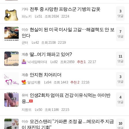
전투 중 사망한 프랑스군 기병의 갑옷
기타
3
댓글
파노키
Lv.51
조회 2634
22:24
현실이 된 미국 미사일 고갈‥해결책도 안 보
이슈
7
인다
댓글
균터
Lv.42
조회 2108
22:19
딸...여기 왜파고 있어?
계층
11
댓글
닉네임해야대
Lv.82
조회 2859
추천 1
22:17
안지현 치어리더
계층
3
댓글
달섭지롱
Lv.94
조회 1443
추천 2
22:16
인생2회차 엄마표 건강 이유식먹는 아이반
유머
4
응...
댓글
지원뜨
Lv.50
조회 1186
22:15
모건스탠리 "가파른 조정 끝…메모리주 지금
이슈
10
이 재진입 기회"
댓글