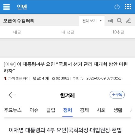
인벤
오픈이슈갤러리
전체보기
공
검
글
지
색
내글
내 댓글
10추글
on/off
쓰
기
[이슈]
이 대통령-4부 요인 “국회서 선거 관리 대개혁 방안 마련
하자”
파이혹은파어
댓글: 4 개
조회:
3062
추천:
5
2026-06-09 07:43:51