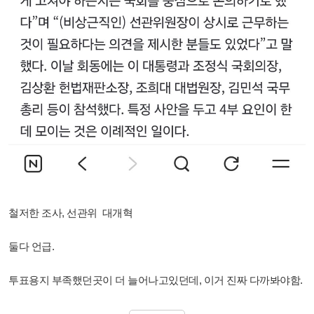
철저한 조사, 선관위 대개혁
둘다 언급.
투표용지 부족했던곳이 더 늘어나고있던데, 이거 진짜 다까봐야함.