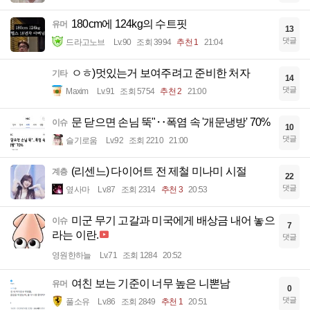
180cm에 124kg의 수트핏
유머
13
댓글
드라고노브
Lv.90
조회 3994
추천 1
21:04
ㅇㅎ)멋있는거 보여주려고 준비한 처자
기타
14
댓글
Maxim
Lv.91
조회 5754
추천 2
21:00
문 닫으면 손님 뚝"‥폭염 속 '개문냉방' 70%
이슈
10
댓글
슬기로움
Lv.92
조회 2210
21:00
(리센느) 다이어트 전 제철 미나미 시절
계층
22
댓글
옆사마
Lv.87
조회 2314
추천 3
20:53
미군 무기 고갈과 미국에게 배상금 내어 놓으
이슈
7
라는 이란.
댓글
영원한하늘
Lv.71
조회 1284
20:52
여친 보는 기준이 너무 높은 니뽄남
유머
0
댓글
풀소유
Lv.86
조회 2849
추천 1
20:51