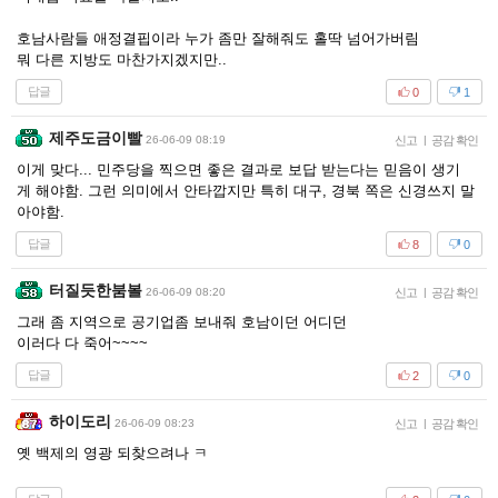
호남사람들 애정결핍이라 누가 좀만 잘해줘도 홀딱 넘어가버림
뭐 다른 지방도 마찬가지겠지만..
답글
0
1
제주도금이빨
26-06-09 08:19
신고
|
공감 확인
이게 맞다... 민주당을 찍으면 좋은 결과로 보답 받는다는 믿음이 생기
게 해야함. 그런 의미에서 안타깝지만 특히 대구, 경북 쪽은 신경쓰지 말
아야함.
답글
8
0
터질듯한붐볼
26-06-09 08:20
신고
|
공감 확인
그래 좀 지역으로 공기업좀 보내줘 호남이던 어디던
이러다 다 죽어~~~~
답글
2
0
하이도리
26-06-09 08:23
신고
|
공감 확인
옛 백제의 영광 되찾으려나 ㅋ