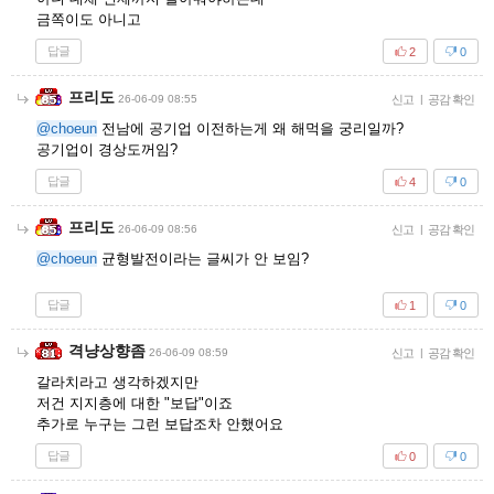
금쪽이도 아니고
답글
2
0
프리도
26-06-09 08:55
신고
|
공감 확인
@choeun
전남에 공기업 이전하는게 왜 해먹을 궁리일까?
공기업이 경상도꺼임?
답글
4
0
프리도
26-06-09 08:56
신고
|
공감 확인
@choeun
균형발전이라는 글씨가 안 보임?
답글
1
0
격냥상향좀
26-06-09 08:59
신고
|
공감 확인
갈라치라고 생각하겠지만
저건 지지층에 대한 "보답"이죠
추가로 누구는 그런 보답조차 안했어요
답글
0
0