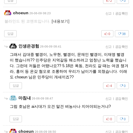
답글
2
0
choeun
26-06-09 08:23
신고
|
공감 확인
블라인드 된 코멘트입니다.
[내용보기]
답글
0
38
인생은경험
26-06-09 08:41
신고
|
공감 확인
그래서 김대중 빨갱이, 노무현, 빨갱이, 문재인 빨갱이, 이재명 빨갱
이 했습니까?? 민주당은 지역갈등 해소하려고 엄청난 노력을 했습니
다. 그런데 저들은 어땠나요?? 5.18은 폭동, 전라도 갈 때는 여권 챙겨
라, 홍어 등 온갖 혐오로 조롱하며 우리가 남이가를 외쳤습니다. 이래
도 choeun 님은 민주당이 개새끼죠??
답글
4
0
마침내
26-06-09 08:47
신고
|
공감 확인
그럼 호남은 ai시대가 오건 말건 벼농사나 지어야되는거냐?
답글
0
0
choeun
26-06-09 08:50
신고
|
공감 확인