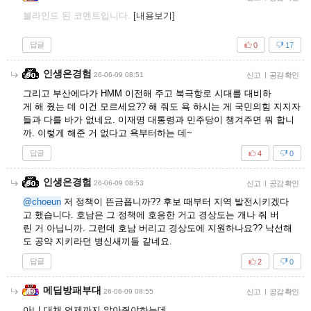
블라인드 된 코멘트입니다.
[내용보기]
답글
0
17
인생은경험
26-06-09 08:51
신고
|
공감 확인
그리고 부산에다가 HMM 이전해 주고 북극항로 시대를 대비하
게 해 줬는 데 이건 모르세요?? 해 줘도 욕 하시는 게 국민의힘 지지자
들과 다를 바가 없네요. 이재명 대통령과 민주당이 챙겨주면 뭐 합니
까. 이렇게 해준 거 없다고 욕부터하는 데~
답글
4
0
인생은경험
26-06-09 08:53
신고
|
공감 확인
@choeun
저 정책이 뜬금폽니까?? 후보 때부터 지역 발전시키겠다
고 했습니다. 호남은 그 정책에 호응한 거고 경상도는 개나 줘 버
린 거 아닙니까. 그런데 호남 버리고 경상도에 지원하나요?? 낙선해
도 공약 지키라던 병신새끼들 같네요.
답글
2
0
메딥방패부대
26-06-09 08:55
신고
|
공감 확인
아니 대채 언제까지 알아줘야하는데