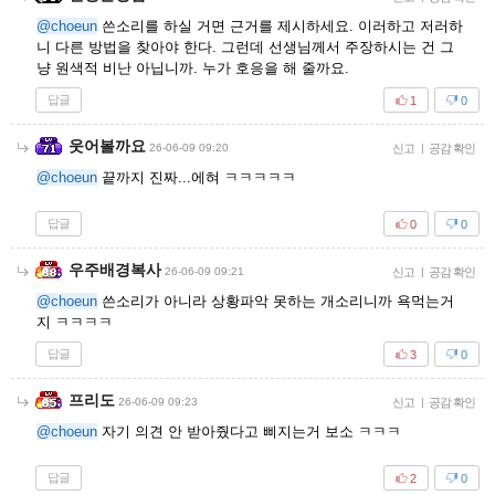
@choeun
쓴소리를 하실 거면 근거를 제시하세요. 이러하고 저러하
니 다른 방법을 찾아야 한다. 그런데 선생님께서 주장하시는 건 그
냥 원색적 비난 아닙니까. 누가 호응을 해 줄까요.
답글
1
0
웃어볼까요
26-06-09 09:20
신고
|
공감 확인
@choeun
끝까지 진짜...에혀 ㅋㅋㅋㅋㅋ
답글
0
0
우주배경복사
26-06-09 09:21
신고
|
공감 확인
@choeun
쓴소리가 아니라 상황파악 못하는 개소리니까 욕먹는거
지 ㅋㅋㅋㅋ
답글
3
0
프리도
26-06-09 09:23
신고
|
공감 확인
@choeun
자기 의견 안 받아줬다고 삐지는거 보소 ㅋㅋㅋ
답글
2
0