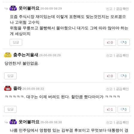
웃어볼까요
26-06-09 08:29
신고
|
공감 확인
요즘 주식시장 재미있는데 이렇게 표현해도 맞는것인지는 모르겠으
나 고위험 고수익
위험을 무릎쓰고 몰빵해서 몰아줬으니 대가도 그에 따라 많아야 하는
게 세상이치
답글
0
0
춤추는저울새
26-06-09 08:29
신고
|
공감 확인
당연한거! 불만없음.
답글
0
0
졸라
26-06-09 08:33
신고
|
공감 확인
ㅋㅋㅋㅋㅋ. 대구는 이제 버려도 된다. 할만큼 했다아이가 ㅋㅋㅋㅋ
답글
1
0
웃어볼까요
26-06-09 08:38
신고
|
공감 확인
나름 민주당에서 영향령 있는 김부겸 후보이고 무엇보다 대통령이 경