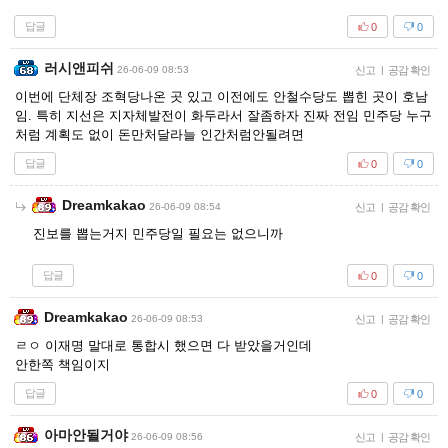
답글
0
0
러시앤피쉬
26-06-09 08:53
신고
|
공감 확인
이번에 단체장 조혁당나온 곳 있고 이전에도 안철수당도 뽑힌 곳이 호남
임. 특히 지선은 지자체발전이 화두라서 잘좀하자 진짜 전임 민주당 누구
처럼 계획도 없이 돈만처달라늘 인간처럼안될려면
답글
0
0
Dreamkakao
26-06-09 08:54
신고
|
공감 확인
진보를 뽑는거지 민주당일 필요는 없으니까
답글
0
0
Dreamkakao
26-06-09 08:53
신고
|
공감 확인
ㄹㅇ 이재명 말대로 통합시 했으면 다 받았을거인데
안한쪽 책임이지
답글
0
0
아마안될거야
26-06-09 08:56
신고
|
공감 확인