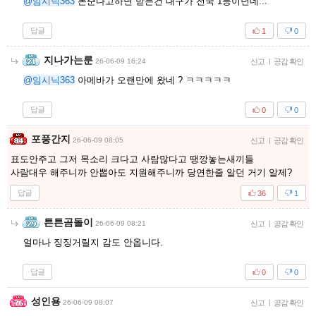
@임시닉363
돈준다고하면 받는건 대구가 전국 1등이던데...
답글
1
0
지나가는룬
26-06-09 16:24
신고
|
공감 확인
@임시닉363
아메바가 오랜만에 왔네 ? ㅋㅋㅋㅋㅋ
답글
0
0
포풍간지
26-06-09 08:05
신고
|
공감 확인
표도안주고 그저 목소리 크다고 사람많다고 땡깡놓는새끼들
사람대우 해주니까 안뽑아도 지원해주니까 당연한줄 알던 거기 알제?
답글
36
1
튼튼곰돌이
26-06-09 08:21
신고
|
공감 확인
얼마나 징징거릴지 감도 안옵니다.
답글
0
0
성인용
26-06-09 08:07
신고
|
공감 확인