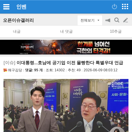
인벤
오픈이슈갤러리
전체보기
공
검
글
지
색
내글
내 댓글
10추글
on/off
쓰
기
[이슈]
이대통령...호남에 공기업 이전 몰빵한다 특별우대 언급
왜구김당
댓글: 95 개
조회:
14302
추천:
49
2026-06-09 08:03:12