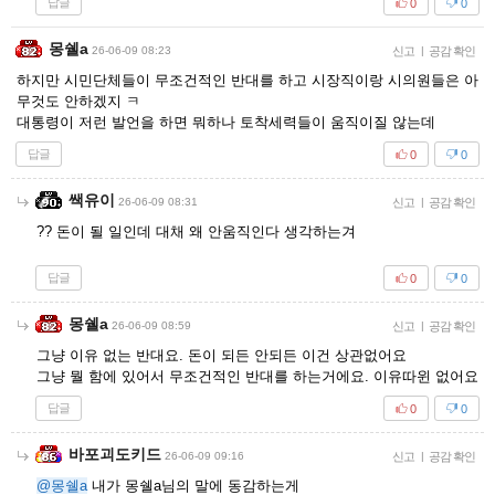
답글
0
0
몽쉘a
26-06-09 08:23
신고
|
공감 확인
하지만 시민단체들이 무조건적인 반대를 하고 시장직이랑 시의원들은 아
무것도 안하겠지 ㅋ
대통령이 저런 발언을 하면 뭐하나 토착세력들이 움직이질 않는데
답글
0
0
쌕유이
26-06-09 08:31
신고
|
공감 확인
?? 돈이 될 일인데 대채 왜 안움직인다 생각하는겨
답글
0
0
몽쉘a
26-06-09 08:59
신고
|
공감 확인
그냥 이유 없는 반대요. 돈이 되든 안되든 이건 상관없어요
그냥 뭘 함에 있어서 무조건적인 반대를 하는거에요. 이유따윈 없어요
답글
0
0
바포괴도키드
26-06-09 09:16
신고
|
공감 확인
@몽쉘a
내가 몽쉘a님의 말에 동감하는게