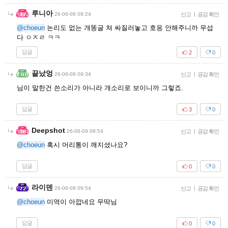
루니아
26-06-09 09:24
신고
|
공감 확인
@choeun
논리도 없는 개똥글 쳐 싸질러놓고 호응 안해주니까 무섭
다 ㅇㅈㄹ ㅋㅋ
답글
2
0
끝났엉
26-06-09 09:34
신고
|
공감 확인
님이 말한건 쓴소리가 아니라 개소리로 보이니까 그렇죠.
답글
3
0
Deepshot
26-06-09 09:54
신고
|
공감 확인
@choeun
혹시 머리통이 깨지셨나요?
답글
0
0
라이덴
26-06-09 09:54
신고
|
공감 확인
@choeun
미역이 아깝네요 무딱님
답글
0
0