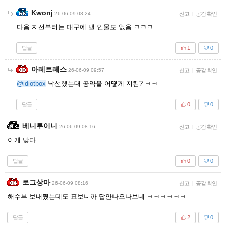
Kwonj
26-06-09 08:24
신고
|
공감 확인
다음 지선부터는 대구에 낼 인물도 없음 ㅋㅋㅋ
답글
1
0
아레트레스
26-06-09 09:57
신고
|
공감 확인
@idiotbox
낙선했는대 공약을 어떻게 지킴? ㅋㅋ
답글
0
0
베니투이니
26-06-09 08:16
신고
|
공감 확인
이게 맞다
답글
0
0
로그상마
26-06-09 08:16
신고
|
공감 확인
해수부 보내줬는데도 표보니까 답안나오나보네 ㅋㅋㅋㅋㅋㅋ
답글
2
0