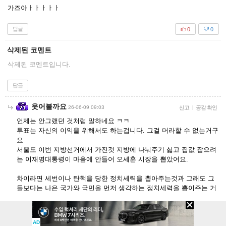
가즈아ㅏㅏㅏㅏㅏ
답글
0
0
삭제된 코멘트
삭제된 코멘트입니다.
답글
웃어볼까요
26-06-09 09:03
신고
|
공감 확인
언제는 안그랬던 것처럼 말하네요 ㅋㅋ
투표는 자신의 이익을 위해서도 하는겁니다. 그걸 머라할 수 없는거구
요.
서울도 이번 지방선거에서 가진것 지방에 나눠주기 싫고 집값 잡으려
는 이재명대통령이 마음에 안들어 오세훈 시장을 뽑았어요.
차이라면 세번이나 탄핵을 당한 정치세력을 뽑아주는것과 그래도 그
들보다는 나은 국가와 국민을 먼저 생각하는 정치세력을 뽑이주는 거
녀네가 그러니 우리도 그러겠다? 세번이나 탄핵당한 정치세력을 뽑아
주며 챙피하지도 않나? 챙피함을 알면 너희도 그러니 우리도 그러겠다
AD