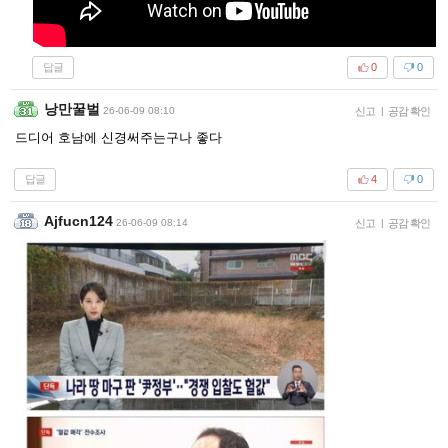
답글
0
0
낭만꿀벌
26-06-09 08:10
신고
|
공감 확인
드디어 호남에 신경써주는구나 좋다
답글
4
0
Ajfucn124
26-06-09 08:14
신고
|
공감 확인