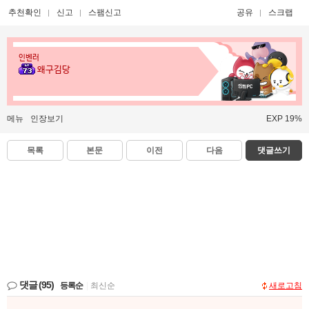
추천확인
신고
스팸신고
공유
스크랩
인벤러
왜구김당
메뉴
인장보기
EXP 19%
목록
본문
이전
다음
댓글쓰기
댓글
(95)
등록순
|
최신순
새로고침