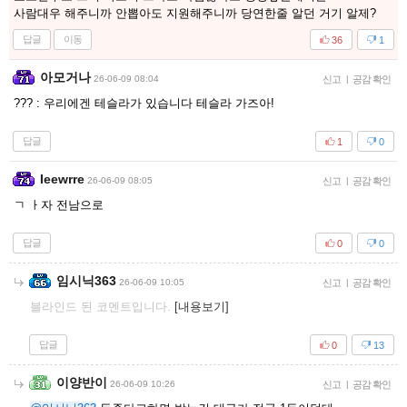
사람대우 해주니까 안뽑아도 지원해주니까 당연한줄 알던 거기 알제?
답글
이동
36
1
아모거나
26-06-09 08:04
신고
|
공감 확인
??? : 우리에겐 테슬라가 있습니다 테슬라 가즈아!
답글
1
0
Ieewrre
26-06-09 08:05
신고
|
공감 확인
ㄱ ㅏ자 전남으로
답글
0
0
임시닉363
26-06-09 10:05
신고
|
공감 확인
블라인드 된 코멘트입니다.
[내용보기]
답글
0
13
이양반이
26-06-09 10:26
신고
|
공감 확인