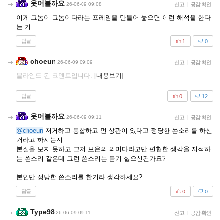
웃어볼까요
26-06-09 09:08
신고
|
공감 확인
이게 그놈이 그놈이다라는 프레임을 만들어 놓으면 이런 해석을 한다
는 거
답글
1
0
choeun
26-06-09 09:09
신고
|
공감 확인
블라인드 된 코멘트입니다.
[내용보기]
답글
0
12
웃어볼까요
26-06-09 09:11
신고
|
공감 확인
@choeun
저거하고 통합하고 먼 상관이 있다고 정당한 쓴소리를 하신
거라고 하시는지
본질을 보지 못하고 그저 보은의 의미다라고만 편협한 생각을 지적하
는 쓴소리 같은데 그런 쓴소리는 듣기 싫으신건가요?
본인만 정당한 쓴소리를 한거라 생각하세요?
답글
0
0
Type98
26-06-09 09:11
신고
|
공감 확인