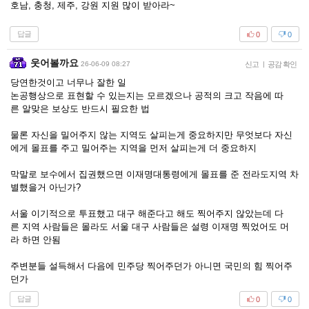
호남, 충청, 제주, 강원 지원 많이 받아라~
답글
0
0
웃어볼까요
26-06-09 08:27
신고
|
공감 확인
당연한것이고 너무나 잘한 일
논공행상으로 표현할 수 있는지는 모르겠으나 공적의 크고 작음에 따
른 알맞은 보상도 반드시 필요한 법
물론 자신을 밀어주지 않는 지역도 살피는게 중요하지만 무엇보다 자신
에게 몰표를 주고 밀어주는 지역을 먼저 살피는게 더 중요하지
막말로 보수에서 집권했으면 이재명대통령에게 몰표를 준 전라도지역 차
별했을거 아닌가?
서울 이기적으로 투표했고 대구 해준다고 해도 찍어주지 않았는데 다
른 지역 사람들은 몰라도 서울 대구 사람들은 설령 이재명 찍었어도 머
라 하면 안됨
주변분들 설득해서 다음에 민주당 찍어주던가 아니면 국민의 힘 찍어주
던가
답글
0
0