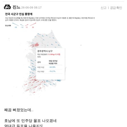
진느
26-06-09 08:17
신고
|
공감 확인
째끔 삐졌었는데..
호남에 또 민주당 몰표 나오겠네
역대급 득표율 나올지도..