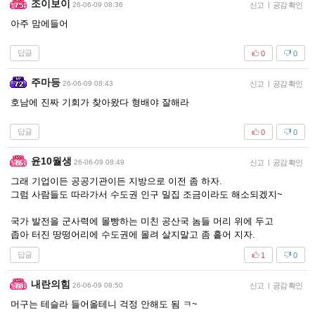
조이보이
26-06-09 08:36
신고
|
공감 확인
아주 맘에들어
답글
0
0
주마등
26-06-09 08:43
신고
|
공감 확인
호남에 진짜 기회가 찾아왔다 형배야 잘해라
답글
0
0
윤10월생
26-06-09 08:49
신고
|
공감 확인
그래 기업이든 공공기관이든 지방으로 이전 좀 하자.
그럼 사람들도 따라가서 수도권 인구 밀집 조금이라도 해소되겠지~
국가 발전을 군사력에 몰빵하는 미친 공산국 놈들 머리 위에 두고
좁아 터진 땅떵어리에 수도권에 몰려 살지말고 좀 흩어 지자.
답글
1
0
내란의힘
26-06-09 08:50
신고
|
공감 확인
머구는 테슬라 들어올테니 걱정 안해도 됨 ㅋ~