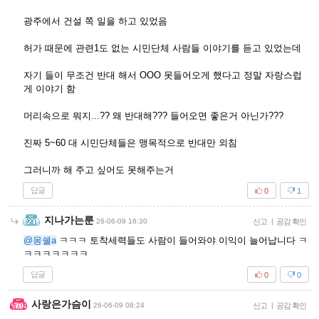
광주에서 건설 쪽 일을 하고 있었음
허가 때문에 관련1도 없는 시민단체 사람들 이야기를 듣고 있었는데
자기 들이 무조건 반대 해서 OOO 못들어오게 했다고 정말 자랑스럽
게 이야기 함
머리속으로 뭐지...?? 왜 반대해??? 들어오면 좋은거 아닌가???
진짜 5~60 대 시민단체들은 맹목적으로 반대만 외침
그러니까 해 주고 싶어도 못해주는거
답글
0
1
지나가는룬
26-06-09 16:30
신고
|
공감 확인
@몽쉘a
ㅋㅋㅋ 토착세력들도 사람이 들어와야 이익이 늘어납니다 ㅋ
ㅋㅋㅋㅋㅋㅋㅋ
답글
0
0
사랑은가슴이
26-06-09 08:24
신고
|
공감 확인