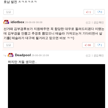
호남 발전 ㅊㅋㅊㅋㅊㅋ
답글
1
0
idiotbox
26-06-09 08:08
신고
|
공감 확인
선거때 김부겸후보가 지원해주면 꼭 합당한 대우로 돌려드리겠다 이랬는
데 김부겸을 안뽑고 추경호 뽑았으니 테슬라 가져오는거 기다리면서 살
기를( 테슬라가 대구에 될거라고 믿으면 바보 ㅋㅋ)
답글
66
1
Deadpool
26-06-09 10:09
신고
|
공감 확인
하지만 저들 생각은..