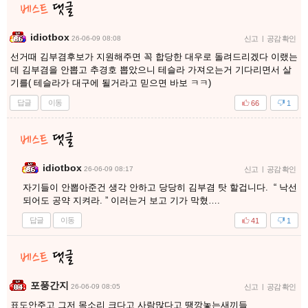
idiotbox
26-06-09 08:08
신고
|
공감 확인
선거때 김부겸후보가 지원해주면 꼭 합당한 대우로 돌려드리겠다 이랬는
데 김부겸을 안뽑고 추경호 뽑았으니 테슬라 가져오는거 기다리면서 살
기를( 테슬라가 대구에 될거라고 믿으면 바보 ㅋㅋ)
답글
이동
66
1
idiotbox
26-06-09 08:17
신고
|
공감 확인
자기들이 안뽑아준건 생각 안하고 당당히 김부겸 탓 할겁니다. “ 낙선
되어도 공약 지켜라. ” 이러는거 보고 기가 막혔….
답글
이동
41
1
포풍간지
26-06-09 08:05
신고
|
공감 확인
표도안주고 그저 목소리 크다고 사람많다고 땡깡놓는새끼들