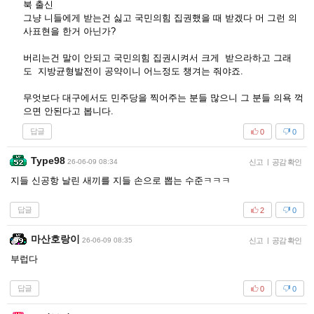
북 출신
그냥 니들에게 받는건 싫고 국민의힘 집권했을 때 받겠다 머 그런 의
사표현을 한거 아닌가?
버리는건 말이 안되고 국민의힘 집권시켜서 크게 받으라하고 그래
도 지방균형발전이 공약이니 어느정도 챙겨는 줘야죠.
무엇보다 대구에서도 민주당을 찍어주는 분들 많으니 그 분들 의욕 꺽
으면 안된다고 봅니다.
답글
0
0
Type98
26-06-09 08:34
신고
|
공감 확인
지들 신공항 날린 새끼를 지들 손으로 뽑는 수준ㅋㅋㅋ
답글
2
0
마산호랑이
26-06-09 08:35
신고
|
공감 확인
부럽다
답글
0
0