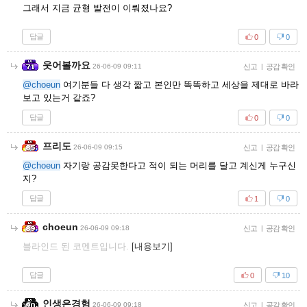
그래서 지금 균형 발전이 이뤄졌나요?
답글
0
0
웃어볼까요
26-06-09 09:11
신고
|
공감 확인
@choeun
여기분들 다 생각 짧고 본인만 똑똑하고 세상을 제대로 바라
보고 있는거 같죠?
답글
0
0
프리도
26-06-09 09:15
신고
|
공감 확인
@choeun
자기랑 공감못한다고 적이 되는 머리를 달고 계신게 누구신
지?
답글
1
0
choeun
26-06-09 09:18
신고
|
공감 확인
블라인드 된 코멘트입니다.
[내용보기]
답글
0
10
인생은경험
26-06-09 09:18
신고
|
공감 확인