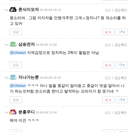
춘식이모자
26-06-09 10:13
신고
|
공감 확인
뭔소리여.. 그럼 지지자들 안챙겨주면 그게ㅜ정치냐? 뭔 개소리를 하
고 있어
답글
1
0
삼송전자
26-06-09 11:30
신고
|
공감 확인
@choeun
지역감정으로 정치하는 2찍이 할말은 아님
답글
1
0
지나가는룬
26-06-09 16:29
신고
|
공감 확인
@choeun
ㅋㅋㅋ 아니 말을 좆같이 알아듣고 좆같이 댓글 달아서 니
가 하는것처럼 쓴소리좀 한다고 발작하는 꼬라지가 참 웃기네 ㅋ
답글
1
0
분홍주디
26-06-09 21:04
신고
|
공감 확인
뭐야 이건 ㅋㅋㅋ