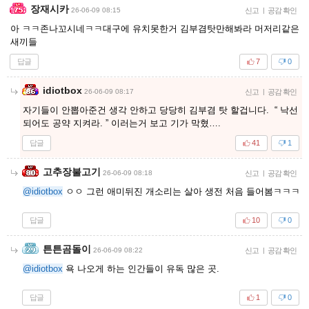
장재시카
26-06-09 08:15
신고
|
공감 확인
아 ㅋㅋ존나꼬시네ㅋㅋ대구에 유치못한거 김부겸탓만해봐라 머저리같은
새끼들
답글
7
0
idiotbox
26-06-09 08:17
신고
|
공감 확인
자기들이 안뽑아준건 생각 안하고 당당히 김부겸 탓 할겁니다. “ 낙선
되어도 공약 지켜라. ” 이러는거 보고 기가 막혔….
답글
41
1
고추장불고기
26-06-09 08:18
신고
|
공감 확인
@idiotbox
ㅇㅇ 그런 애미뒤진 개소리는 살아 생전 처음 들어봄ㅋㅋㅋ
답글
10
0
튼튼곰돌이
26-06-09 08:22
신고
|
공감 확인
@idiotbox
욕 나오게 하는 인간들이 유독 많은 곳.
답글
1
0