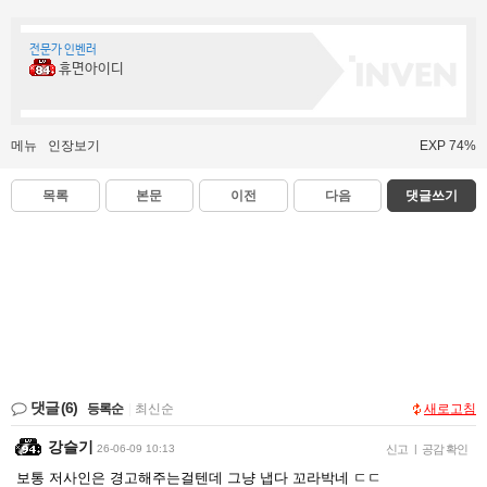
전문가 인벤러
휴면아이디
메뉴
인장보기
EXP 74%
목록
본문
이전
다음
댓글쓰기
댓글
(6)
등록순
|
최신순
새로고침
강슬기
26-06-09 10:13
신고
|
공감 확인
보통 저사인은 경고해주는걸텐데 그냥 냅다 꼬라박네 ㄷㄷ