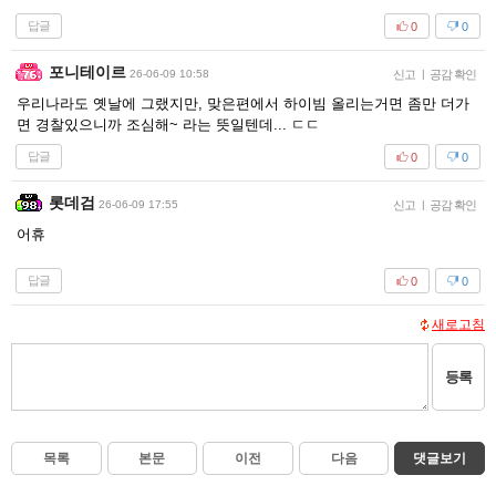
답글
0
0
포니테이르
26-06-09 10:58
신고
|
공감 확인
우리나라도 옛날에 그랬지만, 맞은편에서 하이빔 올리는거면 좀만 더가
면 경찰있으니까 조심해~ 라는 뜻일텐데... ㄷㄷ
답글
0
0
롯데검
26-06-09 17:55
신고
|
공감 확인
어휴
답글
0
0
새로고침
등록
목록
본문
이전
다음
댓글보기