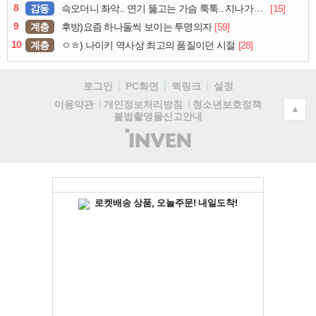
8
감동
[15]
슥오더니 촤악.. 연기 뚫고는 가슴 툭툭.. 지나가던 아재의 정체
9
계층
[59]
후방)요즘 하나둘씩 보이는 투명의자
10
계층
[28]
ㅇㅎ) 나이키 역사상 최고의 품질이던 시절
로그인
PC화면
퀵링크
설정
청소년보호정책
이용약관
개인정보처리방침
▲
불법촬영물신고안내
(주)
인
벤