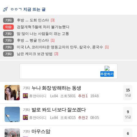
ㅇㅇㄱ 지금 뜨는 글
후방 ㅡ 도희 인스타
[3]
기타
검찰개혁 5월에 처리 불가능했다
이슈
땀 많이 나는 사람들이 겪는 고통
기타
후방 ㅡ 빵귤 인스타
[1]
기타
미국 LA, 코리아타운 명동교자의 만두, 칼국수, 콩국수
[1]
기타
남은 케이크 보관 방법
[3]
기타
누나 화장 방해하는 동생
기타
15
댓글
휴면아이디
Lv.84
조회 5801
추천 1
19:48
발로 쏴도 너보다 잘쏘겠다
기타
9
댓글
휴면아이디
Lv.84
조회 4015
추천 2
08-05
마우스맘
기타
6