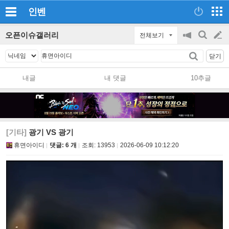
인벤
오픈이슈갤러리
전체보기
공
검
글
지
색
닫기
on/off
쓰
내글
내 댓글
10추글
기
[기타]
광기 VS 광기
휴면아이디
댓글: 6 개
조회:
13953
2026-06-09 10:12:20