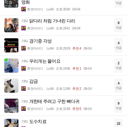
영화
댓글
휴면아이디
Lv.84
조회 3500
08-04
닭다리 처럼 가녀린 다리
기타
8
댓글
휴면아이디
Lv.84
조회 2941
08-04
경기중 각성
기타
4
댓글
휴면아이디
Lv.84
조회 2929
추천 4
08-04
우리개는 물어요
기타
2
댓글
휴면아이디
Lv.84
조회 2406
추천 1
08-04
감금
기타
4
댓글
휴면아이디
Lv.84
조회 1289
추천 2
08-04
개한테 주려고 구한 뼈다귀
기타
9
댓글
휴면아이디
Lv.84
조회 3189
추천 6
08-04
도수치료
기타
22