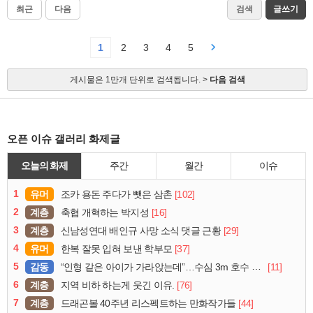
최근
다음
검색
글쓰기
1
2
3
4
5
게시물은 1만개 단위로 검색됩니다. >
다음 검색
오픈 이슈 갤러리 화제글
오늘의 화제
주간
월간
이슈
1
유머
[102]
조카 용돈 주다가 뺏은 삼촌
2
계층
[16]
축협 개혁하는 박지성
3
계층
[29]
신남성연대 배인규 사망 소식 댓글 근황
4
유머
[37]
한복 잘못 입혀 보낸 학부모
5
감동
[11]
“인형 같은 아이가 가라앉는데”…수심 3m 호수 뛰어든 60대 의인
6
계층
[76]
지역 비하 하는게 웃긴 이유.
7
계층
[44]
드래곤볼 40주년 리스펙트하는 만화작가들