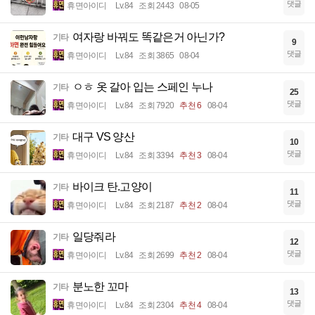
댓글
휴면아이디
Lv.84
조회 2443
08-05
여자랑 바꿔도 똑같은거 아닌가?
기타
9
댓글
휴면아이디
Lv.84
조회 3865
08-04
ㅇㅎ 옷 갈아 입는 스페인 누나
기타
25
댓글
휴면아이디
Lv.84
조회 7920
추천 6
08-04
대구 VS 양산
기타
10
댓글
휴면아이디
Lv.84
조회 3394
추천 3
08-04
바이크 탄.고양이
기타
11
댓글
휴면아이디
Lv.84
조회 2187
추천 2
08-04
일당줘라
기타
12
댓글
휴면아이디
Lv.84
조회 2699
추천 2
08-04
분노한 꼬마
기타
13
댓글
휴면아이디
Lv.84
조회 2304
추천 4
08-04