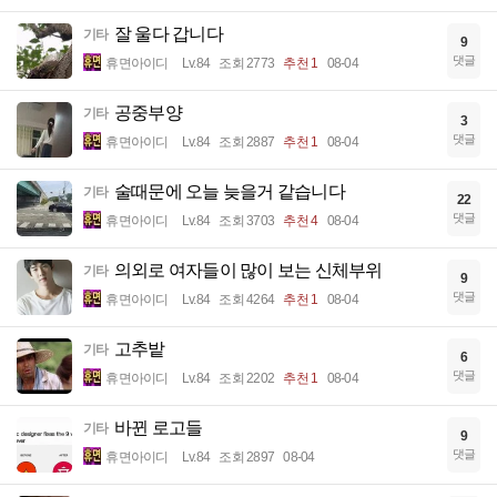
잘 울다 갑니다
기타
9
댓글
휴면아이디
Lv.84
조회 2773
추천 1
08-04
공중부양
기타
3
댓글
휴면아이디
Lv.84
조회 2887
추천 1
08-04
술때문에 오늘 늦을거 같습니다
기타
22
댓글
휴면아이디
Lv.84
조회 3703
추천 4
08-04
의외로 여자들이 많이 보는 신체부위
기타
9
댓글
휴면아이디
Lv.84
조회 4264
추천 1
08-04
고추밭
기타
6
댓글
휴면아이디
Lv.84
조회 2202
추천 1
08-04
바뀐 로고들
기타
9
댓글
휴면아이디
Lv.84
조회 2897
08-04