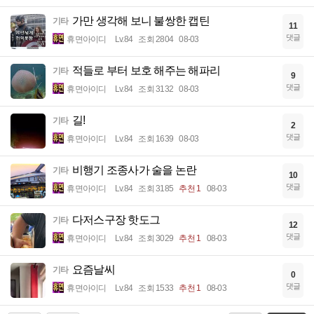
가만 생각해 보니 불쌍한 캡틴
기타
11
댓글
휴면아이디
Lv.84
조회 2804
08-03
적들로 부터 보호 해주는 해파리
기타
9
댓글
휴면아이디
Lv.84
조회 3132
08-03
길!
기타
2
댓글
휴면아이디
Lv.84
조회 1639
08-03
비행기 조종사가 술을 논란
기타
10
댓글
휴면아이디
Lv.84
조회 3185
추천 1
08-03
다저스구장 핫도그
기타
12
댓글
휴면아이디
Lv.84
조회 3029
추천 1
08-03
요즘날씨
기타
0
댓글
휴면아이디
Lv.84
조회 1533
추천 1
08-03