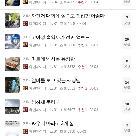
댓글
휴면아이디
Lv.84
조회 4105
추천 2
08-04
자전거 대회에 실수로 진입한 아줌마
기타
7
댓글
휴면아이디
Lv.84
조회 4158
08-04
고아성 흑역사가 전편 업로드
기타
20
댓글
휴면아이디
Lv.84
조회 3688
추천 3
08-03
마트에서 사온 유정란
기타
6
댓글
휴면아이디
Lv.84
조회 3372
추천 1
08-03
알바를 보고 있는 사장님
기타
14
댓글
휴면아이디
Lv.84
조회 3533
추천 3
08-03
상하체 분리녀
기타
18
댓글
휴면아이디
Lv.84
조회 6597
추천 1
08-03
싸우지 마라고 2개 삼
기타
7
댓글
휴면아이디
Lv.84
조회 3336
08-03