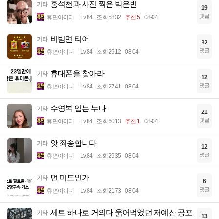
홍석천과 사진 찍은 박은빈
기타
19
댓글
휴면아이디
Lv.84
조회 5832
추천 5
08-04
비빔면 티어
기타
32
댓글
휴면아이디
Lv.84
조회 2912
08-04
휴대폰을 찾아라
기타
12
댓글
휴면아이디
Lv.84
조회 2741
08-04
수영복 입는 누나
기타
21
댓글
휴면아이디
Lv.84
조회 6013
추천 1
08-04
앗 죄송합니다
기타
12
댓글
휴면아이디
Lv.84
조회 2935
08-04
먼 미드인가
기타
6
댓글
휴면아이디
Lv.84
조회 2173
08-04
세트 하나로 거의다 욹어먹었던 저예산 공포
기타
13