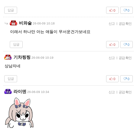
답글
0
0
비와술
26-06-09 10:18
신고
|
공감 확인
이래서 하나만 아는 애들이 무서운건가보네요
답글
0
0
기차찡찡
26-06-09 10:19
신고
|
공감 확인
상남자네
답글
0
0
라이덴
26-06-09 10:34
신고
|
공감 확인