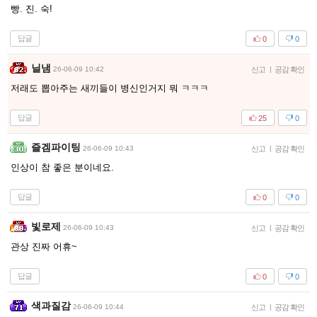
빵. 진. 숙!
답글
0
0
닐냄
26-06-09 10:42
신고
|
공감 확인
저래도 뽑아주는 새끼들이 병신인거지 뭐 ㅋㅋㅋ
답글
25
0
즐겜파이팅
26-06-09 10:43
신고
|
공감 확인
인상이 참 좋은 분이네요.
답글
0
0
빛로제
26-06-09 10:43
신고
|
공감 확인
관상 진짜 어휴~
답글
0
0
색과질감
26-06-09 10:44
신고
|
공감 확인