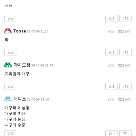
ㅆㅂ
답글
0
0
Toosa
26-06-09 11:10
신고
|
공감 확인
와
답글
0
0
각자도생
26-06-09 11:35
신고
|
공감 확인
기억할께 대구
답글
1
0
레다스
26-06-09 12:16
신고
|
공감 확인
대구의 이상형.
대구의 미래.
대구의 본심.
대구의 수준.
답글
3
0