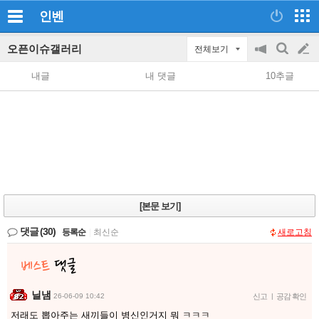
인벤
오픈이슈갤러리
전체보기
공
검
글
지
색
내글
내 댓글
10추글
on/off
쓰
기
[본문 보기]
댓글
(30)
등록순
|
최신순
새로고침
닐냄
26-06-09 10:42
신고
|
공감 확인
저래도 뽑아주는 새끼들이 병신인거지 뭐 ㅋㅋㅋ