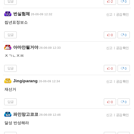
답글
2
0
번실험체
26-06-09 12:32
신고
|
공감 확인
씹년표정보소
답글
0
0
아마안될거야
26-06-09 12:33
신고
|
공감 확인
ㅈㄱㄴㅈㅉ
답글
0
0
Jingiparang
26-06-09 12:34
신고
|
공감 확인
재선거
답글
0
0
파인망고코코
26-06-09 12:46
신고
|
공감 확인
달성 반성해라