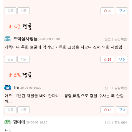
답글
이동
25
0
오락실사장님
26-06-09 10:39
신고
|
공감 확인
가뜩이나 추한 얼굴에 악의만 가득한 표정을 지으니 진짜 역한 사람임
답글
이동
15
0
Tru
26-06-09 10:39
신고
|
공감 확인
아오...2년간 저꼴을 봐야 한다니... 횡령,배임으로 경찰 수사는 왜 안할
까...
답글
이동
12
0
깡마에
26-06-09 10:36
신고
|
공감 확인
ㅆㄴ