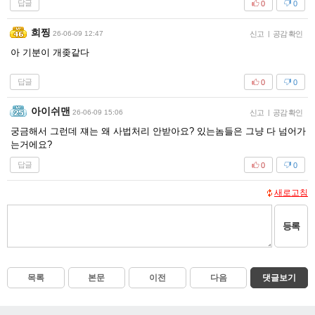
답글
0
0
희찡
26-06-09 12:47
신고
|
공감 확인
아 기분이 개좆같다
답글
0
0
아이쉬맨
26-06-09 15:06
신고
|
공감 확인
궁금해서 그런데 쟤는 왜 사법처리 안받아요? 있는놈들은 그냥 다 넘어가
는거에요?
답글
0
0
새로고침
등록
목록
본문
이전
다음
댓글보기