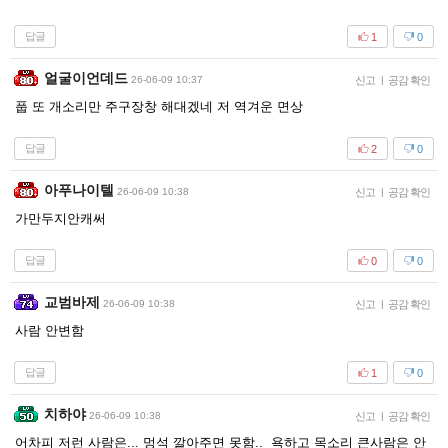
답글
1
0
얼굴이언데드
26-06-09 10:37
신고
|
공감 확인
풉 또 개소리만 주구장창 해대겠네 저 역겨운 면상
답글
2
0
아푸나이텔
26-06-09 10:38
신고
|
공감 확인
가만두지안캐써
답글
0
0
교범바제
26-06-09 10:38
신고
|
공감 확인
사람 안변함
답글
1
0
치하야
26-06-09 10:38
신고
|
공감 확인
어차피 저런 사람은... 멍석 깔아주면 못함.. 욕하고 목소리 큰사람은 안