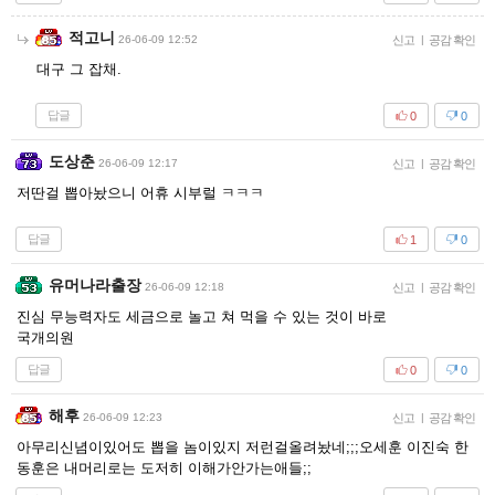
적고니
26-06-09 12:52
신고
|
공감 확인
대구 그 잡채.
답글
0
0
도상춘
26-06-09 12:17
신고
|
공감 확인
저딴걸 뽑아놨으니 어휴 시부럴 ㅋㅋㅋ
답글
1
0
유머나라출장
26-06-09 12:18
신고
|
공감 확인
진심 무능력자도 세금으로 놀고 쳐 먹을 수 있는 것이 바로
국개의원
답글
0
0
해후
26-06-09 12:23
신고
|
공감 확인
아무리신념이있어도 뽑을 놈이있지 저런걸올려놨네;;;오세훈 이진숙 한
동훈은 내머리로는 도저히 이해가안가는애들;;