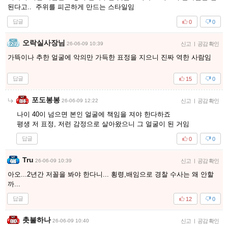
된다고.. 주위를 피곤하게 만드는 스타일임
답글
0
0
오락실사장님
26-06-09 10:39
신고
|
공감 확인
가뜩이나 추한 얼굴에 악의만 가득한 표정을 지으니 진짜 역한 사람임
답글
15
0
포도봉봉
26-06-09 12:22
신고
|
공감 확인
나이 40이 넘으면 본인 얼굴에 책임을 져야 한다하죠
평생 저 표정, 저런 감정으로 살아왔으니 그 얼굴이 된 거임
답글
0
0
Tru
26-06-09 10:39
신고
|
공감 확인
아오...2년간 저꼴을 봐야 한다니... 횡령,배임으로 경찰 수사는 왜 안할
까...
답글
12
0
촛불하나
26-06-09 10:40
신고
|
공감 확인