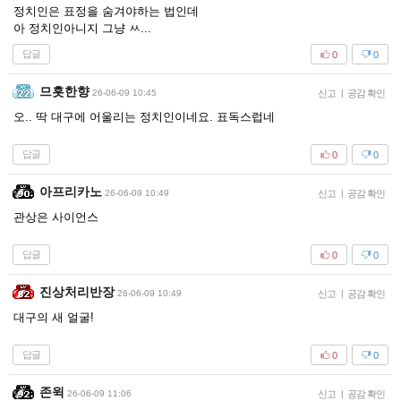
정치인은 표정을 숨겨야하는 법인데
아 정치인아니지 그냥 ㅆ...
답글
0
0
므흣한향
26-06-09 10:45
신고
|
공감 확인
오.. 딱 대구에 어울리는 정치인이네요. 표독스럽네
답글
0
0
아프리카노
26-06-09 10:49
신고
|
공감 확인
관상은 사이언스
답글
0
0
진상처리반장
26-06-09 10:49
신고
|
공감 확인
대구의 새 얼굴!
답글
0
0
존윅
26-06-09 11:06
신고
|
공감 확인