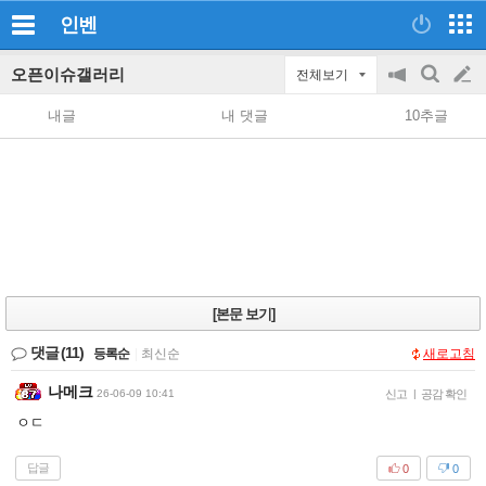
인벤
오픈이슈갤러리
전체보기
공
검
글
지
색
내글
내 댓글
10추글
on/off
쓰
기
[본문 보기]
댓글
(11)
등록순
|
최신순
새로고침
나메크
26-06-09 10:41
신고
|
공감 확인
ㅇㄷ
답글
0
0