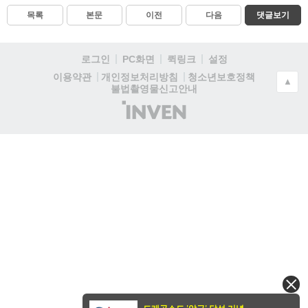
목록
본문
이전
다음
댓글보기
로그인
PC화면
퀵링크
설정
청소년보호정책
이용약관
개인정보처리방침
▲
불법촬영물신고안내
(주)
인
벤