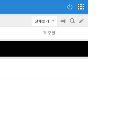
전체보기
공
검
글
지
색
10추글
on/off
쓰
기