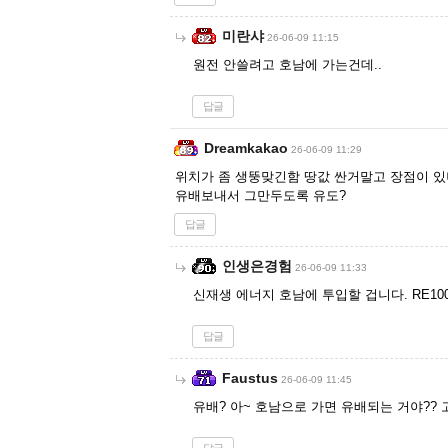
미란샤
26-06-09 11:15
원전 안쓸려고 호남에 가는건데..
답글
Dreamkakao
26-06-09 11:29
위치가 좀 생뚱맞긴함 땅값 싼거말고 장점이 있
유배보내서 그만두도록 유도?
답글
인생은경험
26-06-09 11:33
신재생 에너지 호남에 투입할 겁니다. RE1
답글
Faustus
26-06-09 11:45
유배? 아~ 호남으로 가면 유배되는 거야?? 