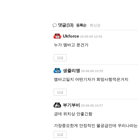
댓글
(13)
등록순
|
최신순
Ukforce
26-06-09 10:54
누가 엠바고 푼건가
답글
생줄리앵
26-06-09 10:55
엠바고일지 어떤기자가 희망사항적은거지
답글
부기부비
26-06-09 10:57
긍데 위치상 안좋긴함
가장중요한게 안정적인 물공급인데 우리나라는
답글