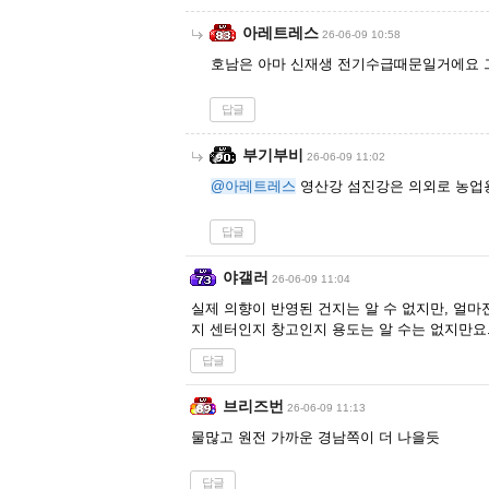
아레트레스
26-06-09 10:58
호남은 아마 신재생 전기수급때문일거에요 그
답글
부기부비
26-06-09 11:02
@아레트레스
영산강 섬진강은 의외로 농업
답글
야갤러
26-06-09 11:04
실제 의향이 반영된 건지는 알 수 없지만, 얼
지 센터인지 창고인지 용도는 알 수는 없지만요
답글
브리즈번
26-06-09 11:13
물많고 원전 가까운 경남쪽이 더 나을듯
답글