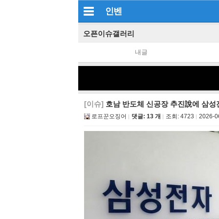
인벤
오픈이슈갤러리
내글
[이슈]
호남 반도체 신공장 추진說에 삼성전
로프꾼오징어
댓글: 13 개
조회:
4723
2026-0