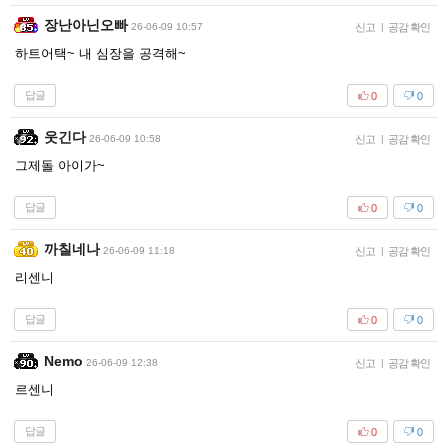
장난아닌오빠
26-06-09 10:57
신고
|
공감 확인
하트어택~ 내 심장을 공격해~
답글
0
0
웃긴다
26-06-09 10:58
신고
|
공감 확인
그제돌 아이가~
답글
0
0
까칠네나
26-06-09 11:18
신고
|
공감 확인
리센니
답글
0
0
Nemo
26-06-09 12:38
신고
|
공감 확인
르센니
답글
0
0