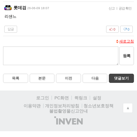
롯데검
26-06-09 18:07
신고
|
공감 확인
리샌느
답글
0
0
새로고침
등록
목록
본문
이전
다음
댓글보기
로그인
PC화면
퀵링크
설정
청소년보호정책
이용약관
개인정보처리방침
▲
불법촬영물신고안내
(주)
인
벤