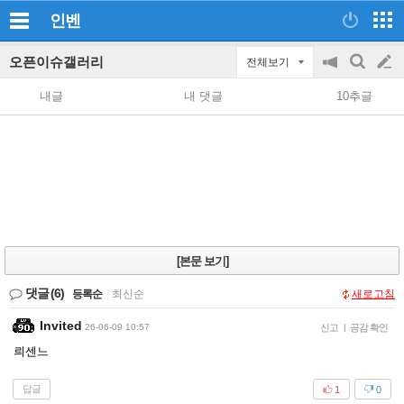
인벤
오픈이슈갤러리
전체보기
공
검
글
지
색
내글
내 댓글
10추글
on/off
쓰
기
[본문 보기]
댓글
(6)
등록순
|
최신순
새로고침
Invited
26-06-09 10:57
신고
|
공감 확인
릐센느
답글
1
0