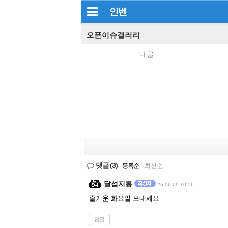
인벤
오픈이슈갤러리
내글
댓글
(3)
등록순
|
최신순
달섭지롱
26-06-09 10:56
즐거운 화요일 보내세요
답글