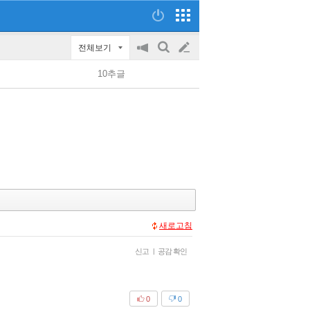
전체보기
공
검
글
지
색
10추글
on/off
쓰
기
새로고침
신고
|
공감 확인
0
0