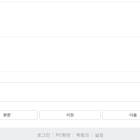
본문
이전
다음
로그인
PC화면
퀵링크
설정