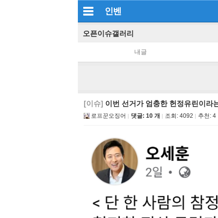
인벤
오픈이슈갤러리
내글
[이슈]
이번 선거가 엄충한 헌정유린이라
로프꾼오징어
댓글: 10 개
조회:
4092
추천:
4