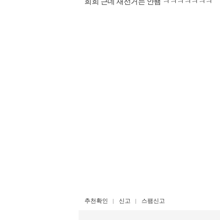
희희 근데 재선거는 안됌 ㅋㅋㅋㅋㅋㅋㅋ
추천확인
신고
스팸신고