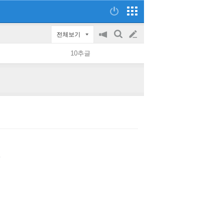
전체보기
공
검
글
지
색
10추글
on/off
쓰
기