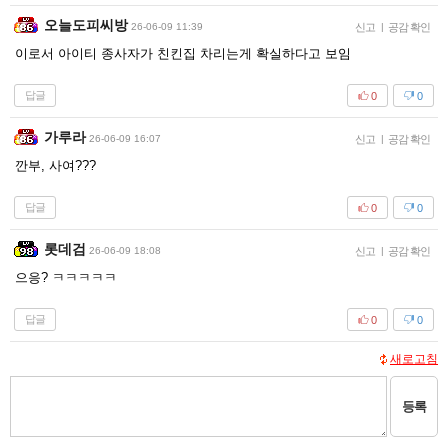
오늘도피씨방
26-06-09 11:39
신고
|
공감 확인
이로서 아이티 종사자가 친킨집 차리는게 확실하다고 보임
답글
0
0
가루라
26-06-09 16:07
신고
|
공감 확인
깐부, 사여???
답글
0
0
롯데검
26-06-09 18:08
신고
|
공감 확인
으응? ㅋㅋㅋㅋㅋ
답글
0
0
새로고침
등록