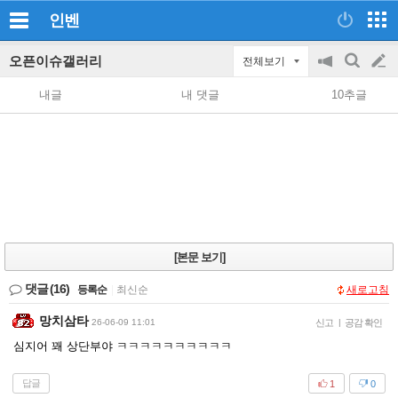
인벤
오픈이슈갤러리
전체보기
공
검
글
지
색
내글
내 댓글
10추글
on/off
쓰
기
[본문 보기]
댓글
(16)
등록순
|
최신순
새로고침
망치삼타
26-06-09 11:01
신고
|
공감 확인
심지어 꽤 상단부야 ㅋㅋㅋㅋㅋㅋㅋㅋㅋㅋ
답글
1
0