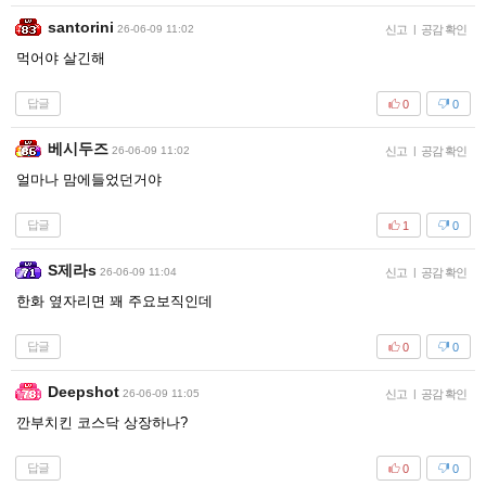
santorini
26-06-09 11:02
신고
|
공감 확인
먹어야 살긴해
답글
0
0
베시두즈
26-06-09 11:02
신고
|
공감 확인
얼마나 맘에들었던거야
답글
1
0
S제라s
26-06-09 11:04
신고
|
공감 확인
한화 옆자리면 꽤 주요보직인데
답글
0
0
Deepshot
26-06-09 11:05
신고
|
공감 확인
깐부치킨 코스닥 상장하나?
답글
0
0