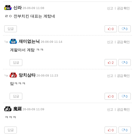
신라
26-06-09 11:08
신고
|
공감 확인
ㄹㅇ 깐부치킨 대표는 계탔네
답글
0
0
재미없는닉
26-06-09 11:14
신고
|
공감 확인
계팔아서 계탐 ㅋㅋ
답글
2
0
망치삼타
26-06-09 11:23
신고
|
공감 확인
앜ㅋㅋㅋ
답글
0
0
魔羅
26-06-09 11:09
신고
|
공감 확인
ㅋㅋㅋ
답글
0
0