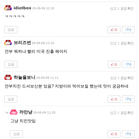
idiotbox
26-06-09 11:10
신고
|
공감 확인
ㅋㅋㅋㅋㅋ
답글
0
0
브리즈번
26-06-09 11:10
신고
|
공감 확인
깐부 뭐하냐 빨리 미국 진출 해야지
답글
0
0
하늘을보니
26-06-09 11:11
신고
|
공감 확인
깐부치킨 드셔보신분 있음? 지방이라 먹어보질 했는데 맛이 궁금하네
답글
0
0
까만냥
26-06-09 11:20
신고
|
공감 확인
그냥 치킨맛임
답글
0
0