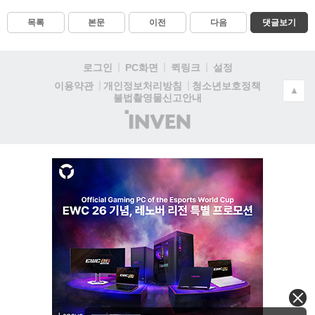
목록
본문
이전
다음
댓글보기
로그인
PC화면
퀵링크
설정
청소년보호정책
이용약관
개인정보처리방침
▲
불법촬영물신고안내
(주)
인
벤