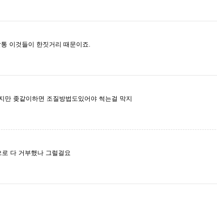
갈통 이것들이 한짓거리 때문이죠.
지만 좆같이하면 조질방법도있어야 썩는걸 막지
로 다 거부했나 그럴걸요