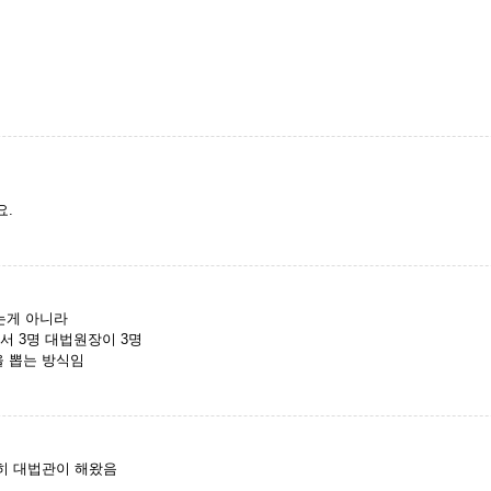
요.
는게 아니라
서 3명 대법원장이 3명
을 뽑는 방식임
히 대법관이 해왔음