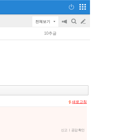
전체보기
공
검
글
지
색
10추글
on/off
쓰
기
새로고침
신고
|
공감 확인