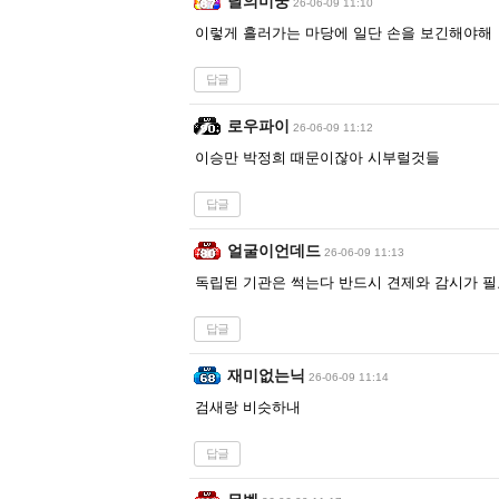
달의미궁
26-06-09 11:10
이렇게 흘러가는 마당에 일단 손을 보긴해야해
답글
로우파이
26-06-09 11:12
이승만 박정희 때문이잖아 시부럴것들
답글
얼굴이언데드
26-06-09 11:13
독립된 기관은 썩는다 반드시 견제와 감시가 
답글
재미없는닉
26-06-09 11:14
검새랑 비슷하내
답글