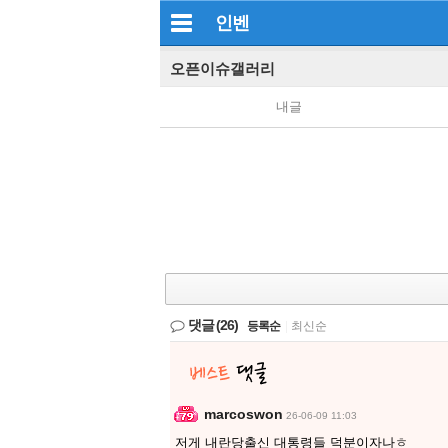
인벤
오픈이슈갤러리
내글
댓글
(26)
등록순
|
최신순
marcoswon
26-06-09 11:03
저게 내란당출신 대통령들 덕분이자나ㅎ