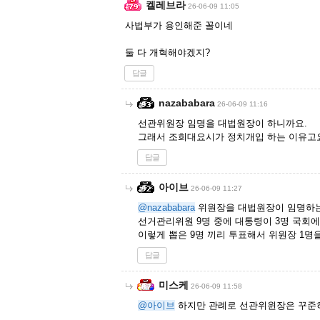
켈레브라
26-06-09 11:05
사법부가 용인해준 꼴이네
둘 다 개혁해야겠지?
답글
nazababara
26-06-09 11:16
선관위원장 임명을 대법원장이 하니까요.
그래서 조희대요시가 정치개입 하는 이유고
답글
아이브
26-06-09 11:27
@nazababara
위원장을 대법원장이 임명하
선거관리위원 9명 중에 대통령이 3명 국회에
이렇게 뽑은 9명 끼리 투표해서 위원장 1명
답글
미스케
26-06-09 11:58
@아이브
하지만 관례로 선관위윈장은 꾸준