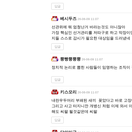
답글
베시두즈
26-06-09 11:07
선관위에 뭐 엄청난거 바라는것도 아니잖아
가장 핵심인 선거관리를 저따구로 하고 막장이
지들 스스로 감시가 필요한 대상임을 드러냈네
답글
뿡빵뿡뿡뿡
26-06-09 11:07
정치적 논리로 뽑힌 사람들이 임명하는 조직이 
답글
키스모리
26-06-09 11:07
내란우두머리 부패된 새끼 꽂았다고 바로 고장
그리고 사고 터지니깐 개병신 처럼 이제 와서 
해도 씨팔 될것같은데 씨팔
답글