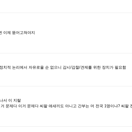
면 이제 뜯어고쳐야지
정치적 논리에서 자유로울 순 없으니 감시/감찰/견제를 위한 장치가 필요함
나서 이 지랄
이거 문제다 이거 문제다 씨팔 애새끼도 아니고 간부는 머 전국 1명이냐? 씨팔