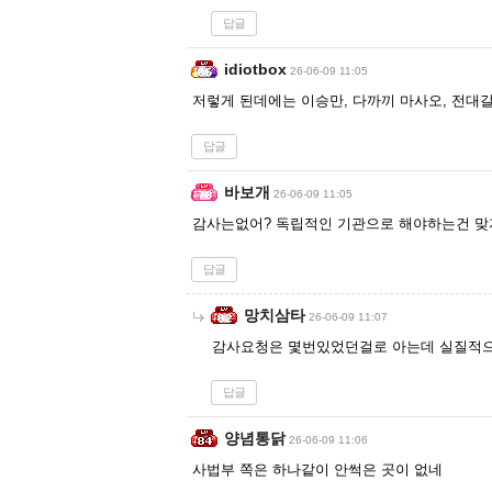
답글
idiotbox
26-06-09 11:05
저렇게 된데에는 이승만, 다까끼 마사오, 전대
답글
바보개
26-06-09 11:05
감사는없어? 독립적인 기관으로 해야하는건 맞
답글
망치삼타
26-06-09 11:07
감사요청은 몇번있었던걸로 아는데 실질적으
답글
양념통닭
26-06-09 11:06
사법부 쪽은 하나같이 안썩은 곳이 없네