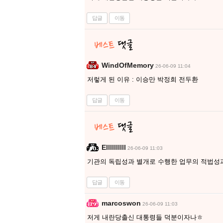
답글
이동
WindOfMemory
26-06-09 11:04
저렇게 된 이유 : 이승만 박정희 전두환
답글
이동
Ellllllllll
26-06-09 11:03
기관의 독립성과 별개로 수행한 업무의 적법성과
답글
이동
marcoswon
26-06-09 11:03
저게 내란당출신 대통령들 덕분이자나ㅎ