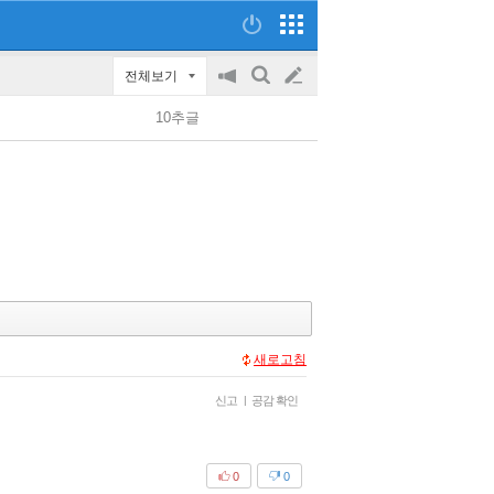
전체보기
공
검
글
지
색
10추글
on/off
쓰
기
새로고침
신고
|
공감 확인
0
0