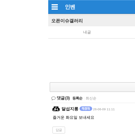
인벤
오픈이슈갤러리
내글
댓글
(3)
등록순
|
최신순
달섭지롱
26-06-09 11:11
즐거운 화요일 보내세요
답글