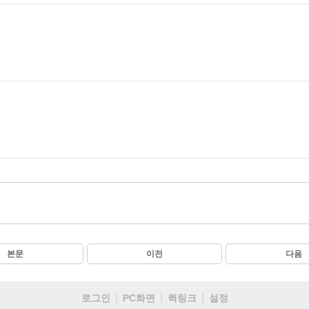
본문
이전
다음
로그인
PC화면
퀵링크
설정