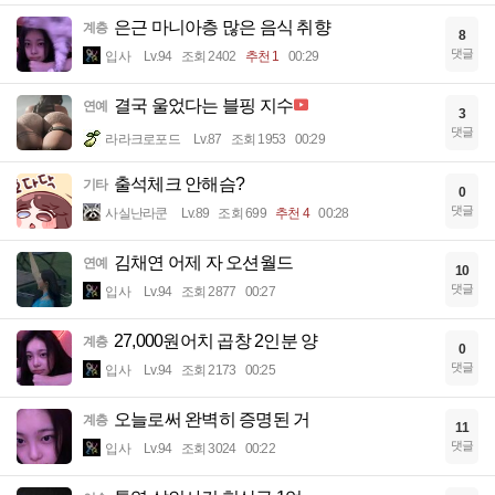
은근 마니아층 많은 음식 취향
계층
8
댓글
입사
Lv.94
조회 2402
추천 1
00:29
결국 울었다는 블핑 지수
연예
3
댓글
라라크로포드
Lv.87
조회 1953
00:29
출석체크 안해슴?
기타
0
댓글
사실난라쿤
Lv.89
조회 699
추천 4
00:28
김채연 어제 자 오션월드
연예
10
댓글
입사
Lv.94
조회 2877
00:27
27,000원어치 곱창 2인분 양
계층
0
댓글
입사
Lv.94
조회 2173
00:25
오늘로써 완벽히 증명된 거
계층
11
댓글
입사
Lv.94
조회 3024
00:22