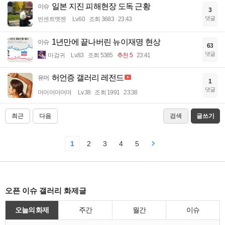
일본 지진 피해현장 도독 근황
이슈
3
댓글
빈센트멧젠
Lv.60
조회 3683
23:43
1년만에 끝나버린 뉴이재명 현상
이슈
63
댓글
마검귀
Lv.83
조회 5385
추천 5
23:41
허언증 갤러리 레전드
유머
1
댓글
머머머머머며
Lv.38
조회 1991
23:38
최근
다음
검색
글쓰기
1
2
3
4
5
오픈 이슈 갤러리 화제글
오늘의 화제
주간
월간
이슈