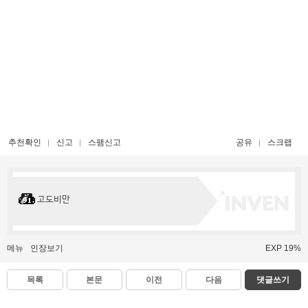
추천확인
신고
스팸신고
공유
스크랩
고도비만
메뉴
인장보기
EXP 19%
목록
본문
이전
다음
댓글쓰기