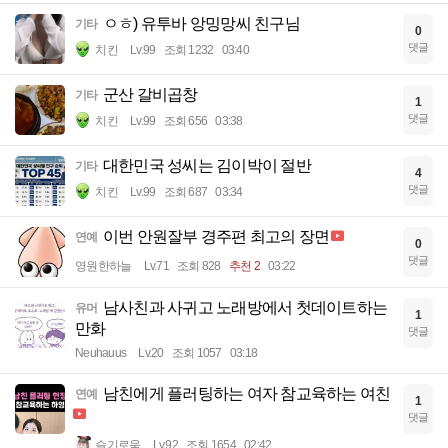
ㅇㅎ) 유투바 앙밍망씨 친구님
기타
0
댓글
치킨
Lv.99
조회 1232
03:40
군산 갈비곱창
기타
1
댓글
치킨
Lv.99
조회 656
03:38
대한민국 성씨는 김이박이 절반
기타
4
댓글
치킨
Lv.99
조회 687
03:34
이번 안원잘부 경주편 최고의 장면
연예
0
댓글
영원한하늘
Lv.71
조회 828
추천 2
03:22
남사친과 사귀고 노래방에서 첫데이트하는
유머
1
만화
댓글
Neuhauus
Lv.20
조회 1057
03:18
남친에게 플러팅하는 여자 참교육하는 여친
연예
1
댓글
슬기로움
Lv.92
조회 1654
02:42