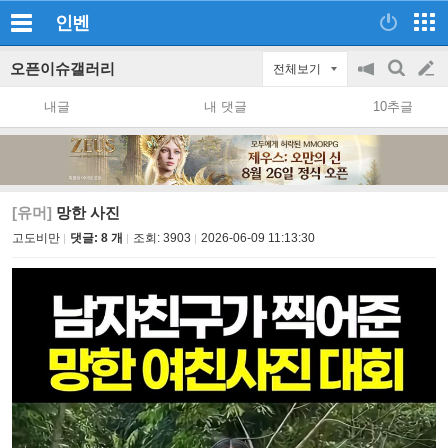
인벤
오픈이슈갤러리
전체보기
공
검
글
지
색
내글
내 댓글
10추글
on/off
쓰
기
[유머]
망한 사진
고도비만
댓글: 8 개
조회:
3903
2026-06-09 11:13:30