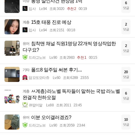
통영 살인사건 현상금 1억
이슈
6
댓글
입사
Lv.94
조회 3020
추천 2
00:19
15호 태풍 진로 예상
계층
2
댓글
입사
Lv.94
조회 2151
00:18
침착맨 채널 직원1명당 22개씩 영상작업한
유머
2
다구요?
댓글
드라고노브
Lv.90
조회 2983
추천 1
00:15
폴드8 일주일 써본 후기....
기타
20
댓글
암꼬또모타쥬
Lv.60
조회 6289
23:55
ㅆ계층) 라노벨 독자들이 말하는 국밥 라노벨
계층
6
완결작 천하오절
댓글
큐땁이알
Lv.88
조회 2011
23:45
이분 오이갤러겠죠?
유머
10
댓글
드라고노브
Lv.90
조회 2059
23:44