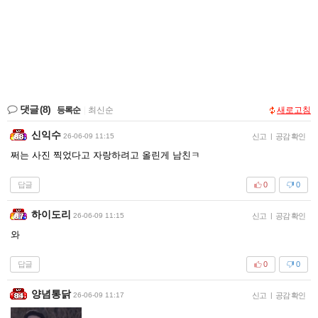
댓글
(8)
등록순
|
최신순
새로고침
신익수
26-06-09 11:15
신고
|
공감 확인
쩌는 사진 찍었다고 자랑하려고 올린게 남친ㅋ
답글
0
0
하이도리
26-06-09 11:15
신고
|
공감 확인
와
답글
0
0
양념통닭
26-06-09 11:17
신고
|
공감 확인