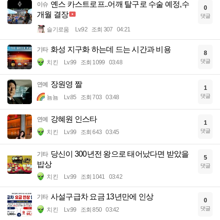
옌스 카스트로프..어깨 탈구로 수술 예정,수
이슈
0
개월 결장
댓글
슬기로움
Lv.92
조회 307
04:21
화성 지구화 하는데 드는 시간과 비용
기타
8
댓글
치킨
Lv.99
조회 1099
03:48
장원영 짤
연예
1
댓글
뇸뇸
Lv.85
조회 703
03:48
강혜원 인스타
연예
1
댓글
치킨
Lv.99
조회 643
03:45
당신이 300년전 왕으로 태어났다면 받았을
기타
5
밥상
댓글
치킨
Lv.99
조회 1041
03:42
사설구급차 요금 13년만에 인상
기타
0
댓글
치킨
Lv.99
조회 850
03:42