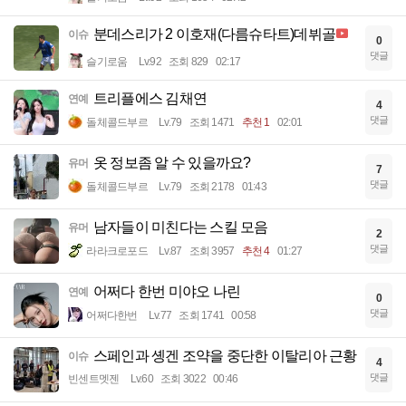
분데스리가 2 이호재(다름슈타트)데뷔골
이슈
0
댓글
슬기로움
Lv.92
조회 829
02:17
트리플에스 김채연
연예
4
댓글
돌체콜드부르
Lv.79
조회 1471
추천 1
02:01
옷 정보좀 알 수 있을까요?
유머
7
댓글
돌체콜드부르
Lv.79
조회 2178
01:43
남자들이 미친다는 스킬 모음
유머
2
댓글
라라크로포드
Lv.87
조회 3957
추천 4
01:27
어쩌다 한번 미야오 나린
연예
0
댓글
어쩌다한번
Lv.77
조회 1741
00:58
스페인과 솅겐 조약을 중단한 이탈리아 근황
이슈
4
댓글
빈센트멧젠
Lv.60
조회 3022
00:46