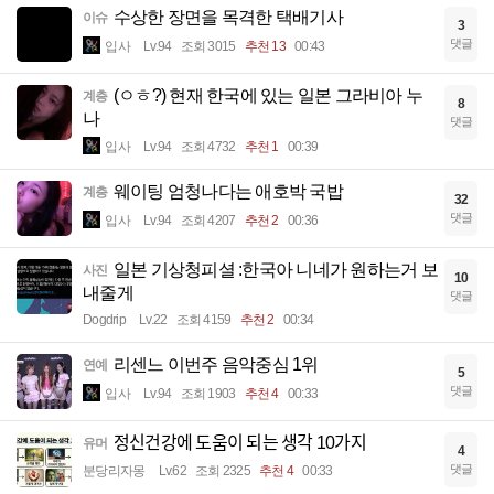
수상한 장면을 목격한 택배기사
이슈
3
댓글
입사
Lv.94
조회 3015
추천 13
00:43
(ㅇㅎ?) 현재 한국에 있는 일본 그라비아 누
계층
8
나
댓글
입사
Lv.94
조회 4732
추천 1
00:39
웨이팅 엄청나다는 애호박 국밥
계층
32
댓글
입사
Lv.94
조회 4207
추천 2
00:36
일본 기상청피셜 :한국아 니네가 원하는거 보
사진
10
내줄게
댓글
Dogdrip
Lv.22
조회 4159
추천 2
00:34
리센느 이번주 음악중심 1위
연예
5
댓글
입사
Lv.94
조회 1903
추천 4
00:33
정신건강에 도움이 되는 생각 10가지
유머
4
댓글
분당리자몽
Lv.62
조회 2325
추천 4
00:33