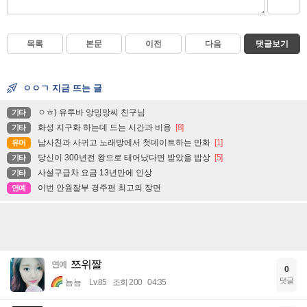
목록
본문
이전
다음
댓글보기
ㅇㅇㄱ 지금 뜨는 글
ㅇㅎ) 유투바 앙밍망씨 친구님
기타
화성 지구화 하는데 드는 시간과 비용
[8]
기타
남사친과 사귀고 노래방에서 첫데이트하는 만화
[1]
유머
당신이 300년전 왕으로 태어났다면 받았을 밥상
[5]
기타
사설구급차 요금 13년만에 인상
기타
이번 안원잘부 경주편 최고의 장면
연예
쯔위짤
연예
0
댓글
뇸뇸
Lv.85
조회 200
04:35