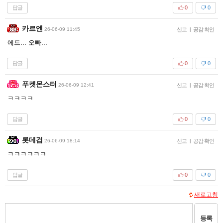
답글
0
0
카르엔
26-06-09 11:45
신고
|
공감 확인
에드... 오빠...
답글
0
0
푸켓몬스터
26-06-09 12:41
신고
|
공감 확인
ㅋㅋㅋㅋ
답글
0
0
롯데검
26-06-09 18:14
신고
|
공감 확인
ㅋㅋㅋㅋㅋㅋ
답글
0
0
새로고침
등록