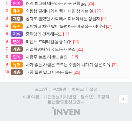
1
연예
[26]
현역 최고령 배우라는 신구 근황.jpg
2
유머
[25]
외향형 딸래미와 비행기 타면 생기는 일.
3
계층
[22]
공자도 말했던 사회에서 피해야하는 상급자
4
유머
[17]
고백하고 차인 딸이 불평하자 바로잡는 어머님
5
지식
[11]
중력댐의 건축해부도
6
연예
[11]
리센느 프리티걸 음중 1위~
7
계층
[21]
산업혁명때 영국 노동자 숙소
8
연예
[18]
다음주 놀토 리센느 출연...
9
유머
[21]
차가 없는 사람은 모르는 주말에 나가기 싫은 이유
10
계층
[25]
태풍 돌핀 말고 이주은 돌핀
로그인
PC화면
퀵링크
설정
청소년보호정책
이용약관
개인정보처리방침
▲
불법촬영물신고안내
(주)
인
벤