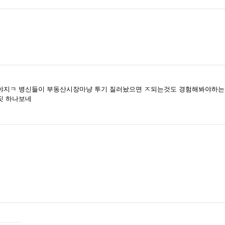
야지ㅋ 병신들이 부동산시장마냥 투기 질러놨으면 ㅈ되는것도 경험해봐야하는
짓 하나보네