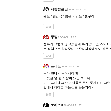
사랑방손님
26-06-09 11:22
왔노? 겜갑극? 밥은 먹엇노? 친구야
답글
무벨
26-06-09 11:23
정부가 그렇게 경고했는데 투기 했으면 ㅈ되봐
는 정책으로 살려주니깐 주식시장에서도 같은 
답글
프리도
26-06-09 11:26
누가 빚내서 주식사라 했냐
비슷한 말 한 사람이 있긴 하구나
아... 그래서 그짝 아재들은 주식 투자하라 그럼
빚내서 하라고 하는걸로 들은거야?
답글
토레스9
26-06-09 11:27