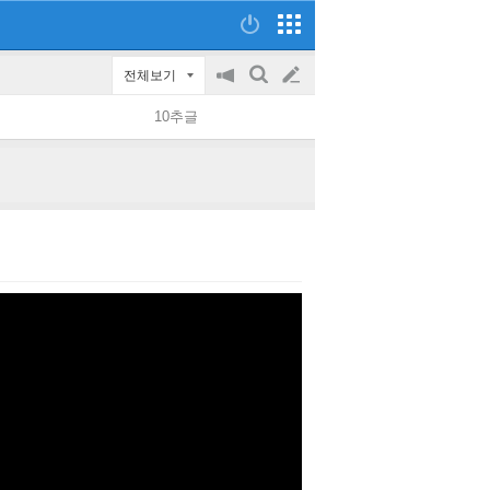
전체보기
공
검
글
지
색
10추글
on/off
쓰
기