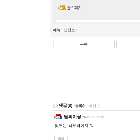
찬스패기
메뉴
인장보기
목록
댓글
(9)
등록순
|
최신순
달의미궁
26-06-09 11:22
빚투는 각오해야지 뭐
답글