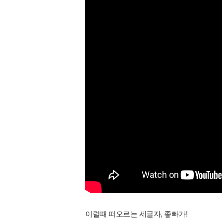
이럴때 떠오르는 세글자, 좋빠가!