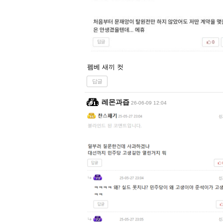
펨베 새끼 컷
답글
레몬과즙
26-06-09 12:04